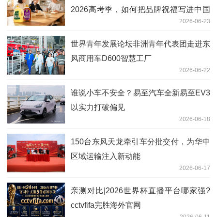
2026高考季，如何把品牌祝福写进中国
2026-06-23
家庭的情感现场
世界青年发展论坛非洲青年代表团走进东
风商用车D600智慧工厂
2026-06-22
谁说小车不安全？易至汽车全新易至EV3
以实力打破偏见
2026-06-18
150台东风天龙牵引车分批交付，为华中
区域运输注入新动能
2026-06-17
亲测对比|2026世界杯直播平台哪家强?
cctvfifa完胜海外官网
2026-06-11