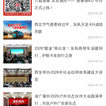
六载惠秦 实在惠民——“惠秦保6.0”今日
正式上线！
2026-05-28
西北节气赛赛程过半，东风天龙 KH成绩
亮眼
2026-05-27
2026“暖途”再出发！东风商用车温暖同
行，护航卡友前行之路
2026-05-22
西安举办2026年社会信用体系建设大讲
堂
2026-05-19
省广窗外2026户外生态伙伴大会圆满举
行，共筑户外广告新生态