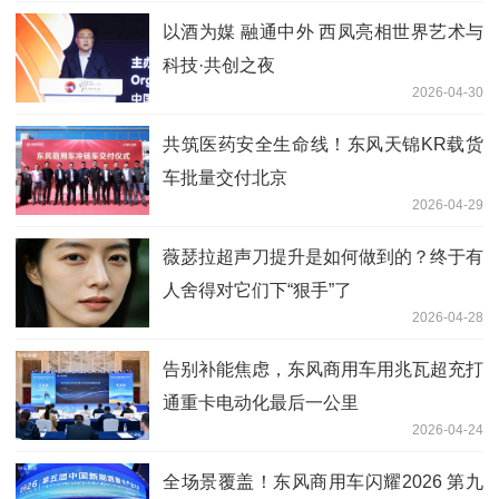
以酒为媒 融通中外 西凤亮相世界艺术与
科技·共创之夜
2026-04-30
共筑医药安全生命线！东风天锦KR载货
车批量交付北京
2026-04-29
薇瑟拉超声刀提升是如何做到的？终于有
人舍得对它们下“狠手”了
2026-04-28
告别补能焦虑，东风商用车用兆瓦超充打
通重卡电动化最后一公里
2026-04-24
全场景覆盖！东风商用车闪耀2026 第九