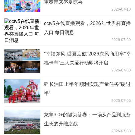
重奏带来盛夏惊喜
2026-07-10
cctv5在线直播观看，2026年世界杯直播
入口 每日消息
2026-07-09
“幸福东风 盛夏启航”2026东风商用车“幸
福卡车”三大关爱行动即将开启
2026-07-08
延长油田上半年顺利实现产量任务“硬过
半”
2026-07-06
龙擎3.0+的犍为答卷：一场从产品到服务
生态的升维之战
2026-07-03