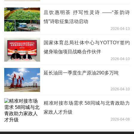
且饮惠明茶 抒写性灵诗 ——“茶韵诗
情”诗歌征集活动启动
2026-04-13
国家体育总局社体中心与YOTTOY签约
健身瑜伽项目战略合作伙伴
2026-04-10
延长油田一季度生产原油290多万吨
2026-04-10
精准对接市场需求 58同城与北青政助力
家政人才升级
2026-04-08