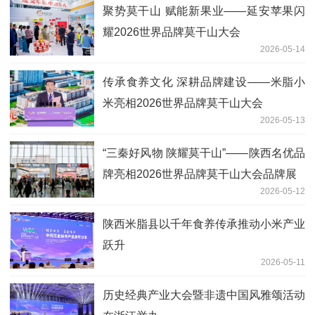
聚势莫干山 赋能新果业——延安苹果闪
耀2026世界品牌莫干山大会
2026-05-14
传承食养文化 深耕品牌建设——米脂小
米亮相2026世界品牌莫干山大会
2026-05-13
“三秦好风物 陕耀莫干山”——陕西名优品
牌亮相2026世界品牌莫干山大会品牌展
2026-05-12
陕西米脂县以千年食养传承推动小米产业
跃升
2026-05-11
历史经典产业大会暨非遗中国风雅颂活动