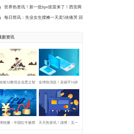
世界热资讯！新一批hpv疫苗来了！西安两
区4月25日10时可预约
每日简讯：失业女生摆摊一天卖5块痛哭 回
应：摆摊是短择不是长择
最新资讯
加坡AI教培企业悉之智
全球快消息！吴镇宇14岁
能计划融资1亿美元
儿子官宣恋情！是日本一
个女艺人，也是无数宅男
球快播：中国红牛被禁
天天热资讯！淄博：五一
的女神