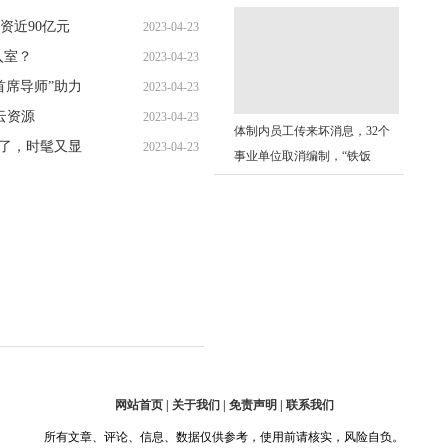
11:27:47
资近90亿元
2023-04-23
入室？
2023-04-23
11:40:49
首席导师”助力
2023-04-23
11:18:54
云资源
2023-04-23
10:44:29
体制内员工传来坏消息，32个
粉了，时髦又显
2023-04-23
10:29:46
事业单位取消编制，“铁饭
10:05:26
碗”不铁了
网站首页 | 关于我们 | 免责声明 | 联系我们
所有文章、评论、信息、数据仅供参考，使用前请核实，风险自负。