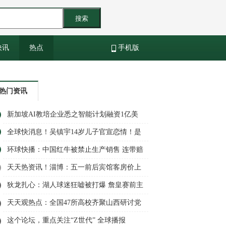
搜索
快讯
热点
手机版
热门资讯
新加坡AI教培企业悉之智能计划融资1亿美
元
全球快消息！吴镇宇14岁儿子官宣恋情！是
日本一个女艺人，也是无数宅男的女神
环球快播：中国红牛被禁止生产销售 连带赔
偿3000万元
天天热资讯！淄博：五一前后宾馆客房价上
浮超50%的 予以查处
狄龙扎心：湖人球迷狂嘘被打爆 詹皇赛前主
动上前微笑交流曝光
天天观热点：全国47所高校齐聚山西研讨党
建与思想政治工作
这个论坛，重点关注“Z世代” 全球播报