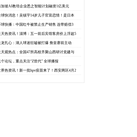
生产销售 连带赔偿3000
前后宾馆客房价上浮超
新加坡AI教培企业悉之智能计划融资1亿美元
全球快消息！吴镇宇14岁儿子官宣恋情！是日本
万元
50%的 予以查处
环球快播：中国红牛被禁止生产销售 连带赔偿3
天天热资讯！淄博：五一前后宾馆客房价上浮超5
狄龙扎心：湖人球迷狂嘘被打爆 詹皇赛前主动
天天观热点：全国47所高校齐聚山西研讨党建与
这个论坛，重点关注“Z世代” 全球播报
世界热资讯！新一批hpv疫苗来了！西安两区4月2