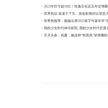
2022年巨亏超10亿！恒逸石化近五年定增募
世界热议:老谋子下凡，游改影视何以登堂
世界热推荐：薇娅出席2023老字号嘉年华“
老字号变身新国潮
我的少女时代神马影院_我的少女时代百度
天天头条：初夏，被这种“韩系风”穿搭圈
气质，谁穿谁美