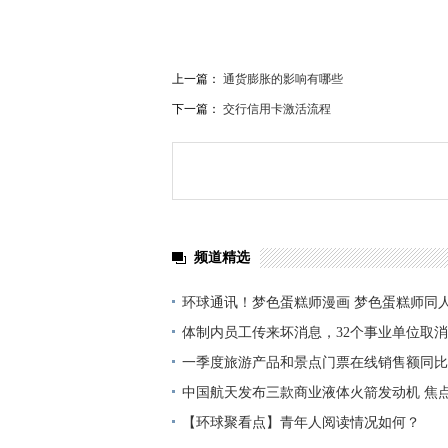
上一篇：
通货膨胀的影响有哪些
下一篇：
交行信用卡激活流程
频道精选
环球通讯！梦色蛋糕师漫画 梦色蛋糕师同
体制内员工传来坏消息，32个事业单位取消
碗”不铁了
一季度旅游产品和景点门票在线销售额同比
中国航天发布三款商业液体火箭发动机 焦
【环球聚看点】青年人阅读情况如何？