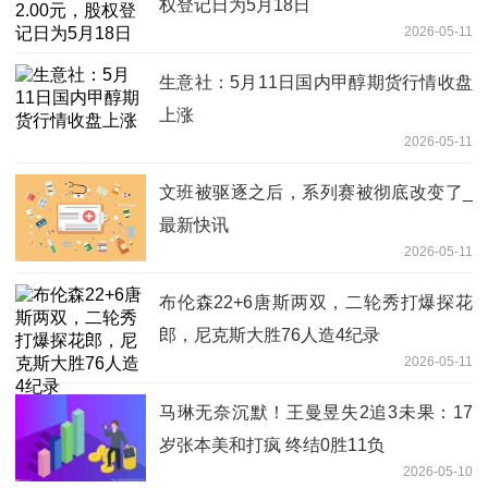
权登记日为5月18日
2026-05-11
生意社：5月11日国内甲醇期货行情收盘
上涨
2026-05-11
文班被驱逐之后，系列赛被彻底改变了_
最新快讯
2026-05-11
布伦森22+6唐斯两双，二轮秀打爆探花
郎，尼克斯大胜76人造4纪录
2026-05-11
马琳无奈沉默！王曼昱失2追3未果：17
岁张本美和打疯 终结0胜11负
2026-05-10