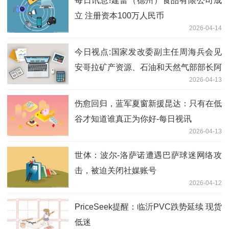
每日讯息!建蕾（德州）食品有限公司成
立 注册资本100万人民币
2026-04-14
今日视点:国家发改委副主任周海兵会见
安哥拉矿产资源、石油和天然气部部长阿
2026-04-13
泽维多
伤愈回归，蓝军夏窗新援昆达：只有在低
谷才知道谁真正为你好-每日视讯
2026-04-13
世体：波尔-洛萨诺遭遇巴萨球迷网络攻
击，被迫关闭社媒账号
2026-04-12
PriceSeek提醒：临沂PVC跌势延续 现货
低迷