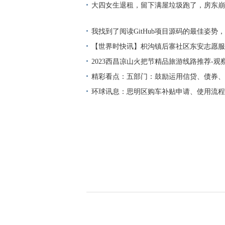
大四女生退租，留下满屋垃圾跑了，房东崩
愿意打扫
我找到了阅读GitHub项目源码的最佳姿势
球观察
【世界时快讯】枳沟镇后寨社区东安志愿服
镇后寨社区东安志愿服务队概略
2023西昌凉山火把节精品旅游线路推荐-观
精彩看点：五部门：鼓励运用信贷、债券、
券、基础设施领域不动产投资信托基金（RE
环球讯息：思明区购车补贴申请、使用流程
支持专业化、规模化住房租赁企业发展