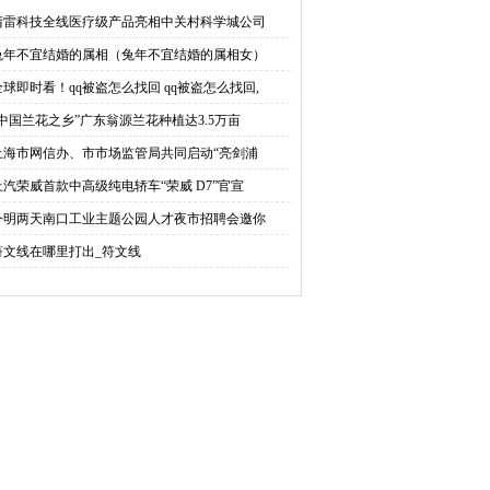
回 qq被盗怎么找回,密保
兰花种植达3.5万亩 首次发
清雷科技全线医疗级产品亮相中关村科学城公司
兔年不宜结婚的属相（兔年不宜结婚的属相女）
被改了
布指导价
全球即时看！qq被盗怎么找回 qq被盗怎么找回,
“中国兰花之乡”广东翁源兰花种植达3.5万亩
上海市网信办、市市场监管局共同启动“亮剑浦
上汽荣威首款中高级纯电轿车“荣威 D7”官宣
今明两天南口工业主题公园人才夜市招聘会邀你
符文线在哪里打出_符文线