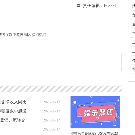
找
责任编辑：FG003
·
·
·
·
赛强度跟中超没法比-焦点热门
·
·
·
·
财报 净收入同比
2023-06-17
赛强度跟中超没
2023-06-17
06:44:56
登记、流转交
2023-06-17
06:39:08
2023-06-17
06:42:16
能链智电(NAAS.US)发布2023