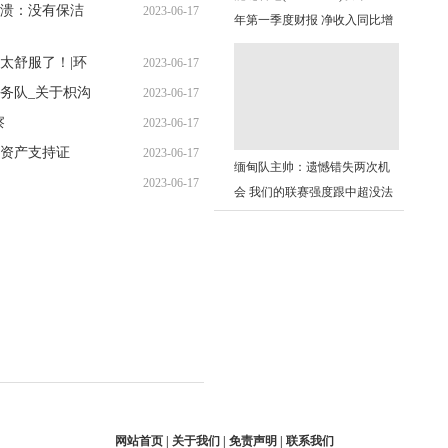
溃：没有保洁
2023-06-17
06:45:28
年第一季度财报 净收入同比增
06:28:16
长150% 环球微资讯
，太舒服了！|环
2023-06-17
务队_关于枳沟
2023-06-17
06:24:41
察
2023-06-17
06:28:52
资产支持证
2023-06-17
06:28:14
缅甸队主帅：遗憾错失两次机
ITs）等方式
2023-06-17
06:37:46
会 我们的联赛强度跟中超没法
06:18:57
比-焦点热门
网站首页 | 关于我们 | 免责声明 | 联系我们