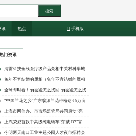
搜索
快讯
热点
手机版
热门资讯
清雷科技全线医疗级产品亮相中关村科学城
公司创新合伙人峰会 热点评
兔年不宜结婚的属相（兔年不宜结婚的属相
女）
全球即时看！qq被盗怎么找回 qq被盗怎么找
回,密保被改了
“中国兰花之乡”广东翁源兰花种植达3.5万亩
首次发布指导价
上海市网信办、市市场监管局共同启动“亮
剑浦江·消费领域个人信息权益保护专项执
上汽荣威首款中高级纯电轿车“荣威 D7”官
法行动”
宣年内上市，续航可达 610km_环球视讯
今明两天南口工业主题公园人才夜市招聘会