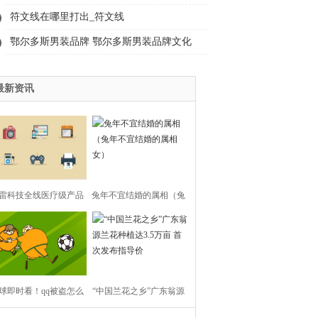
邀你围观_热资讯
符文线在哪里打出_符文线
鄂尔多斯男装品牌 鄂尔多斯男装品牌文化
最新资讯
雷科技全线医疗级产品
兔年不宜结婚的属相（兔
相中关村科学城公司创
年不宜结婚的属相女）
新合伙人峰会 热点评
球即时看！qq被盗怎么
“中国兰花之乡”广东翁源