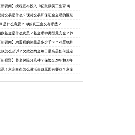
正含义有哪些？
金哪种类型最安全？养老
【新要闻】携程宣布投入10亿鼓励员工生育 每
现货交易是什么？现货交易和保证金交易的区别
类型的基金有哪些？ 当前
ZJL是什么意思？ zjl的真正含义有哪些？
资讯
指数基金是什么意思？基金哪种类型最安全？养
【新要闻】鸡蛋糕的热量是多少千卡？鸡蛋糕和
欠款怎么起诉？欠款违约金每日最高是如何规定
【新视野】养老保险分几种？保险交20年和30年
视讯！京东白条怎么激活失败原因有哪些？京东