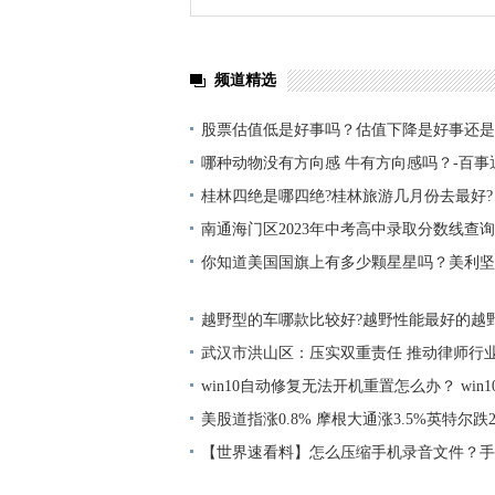
频道精选
股票估值低是好事吗？估值下降是好事还是
哪种动物没有方向感 牛有方向感吗？-百事
桂林四绝是哪四绝?桂林旅游几月份去最好?
南通海门区2023年中考高中录取分数线查询
你知道美国国旗上有多少颗星星吗？美利坚
日是哪一天？ 世界快播
越野型的车哪款比较好?越野性能最好的越野
点热闻
武汉市洪山区：压实双重责任 推动律师行
win10自动修复无法开机重置怎么办？ win
修复？-世界讯息
美股道指涨0.8% 摩根大通涨3.5%英特尔跌
【世界速看料】怎么压缩手机录音文件？手
存在哪里？