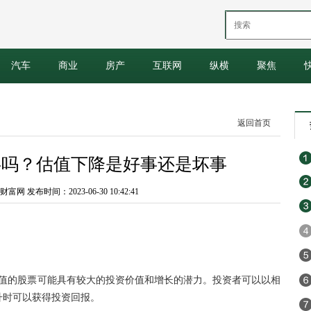
汽车
商业
房产
互联网
纵横
聚焦
返回首页
事吗？估值下降是好事还是坏事
 发布时间：2023-06-30 10:42:41
值的
股票
可能具有较大的
投资
价值和增长的潜力。
投资
者可以以相
升时可以获得
投资
回报。