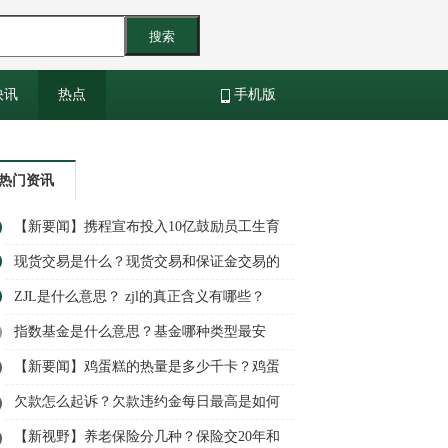
搜索
快讯
热点
手机版
热门资讯
【新要闻】携程宣布投入10亿鼓励员工生育
每生一个孩子发5万
现货交易是什么？现货交易和保证金交易的
区别
ZJL是什么意思？ zjl的真正含义有哪些？
指数基金是什么意思？基金哪种类型最安
全？养老类型的基金有哪些？ 当前资讯
【新要闻】鸡蛋糕的热量是多少千卡？鸡蛋
糕和米饭哪个热量高一点呢？
欠款怎么起诉？欠款违约金每日最高是如何
规定的？
【新视野】养老保险分几种？保险交20年和