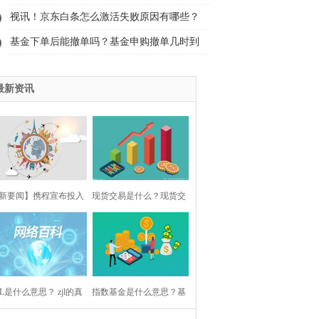
30年有什么区别？
视讯！京东白条怎么激活失败原因有哪些？
京东白条建议开吗？
基金下单后能撤单吗？基金申购撤单几时到
账？ 世界报道
最新资讯
新要闻】携程宣布投入
现货交易是什么？现货交
0亿鼓励员工生育 每生一
易和保证金交易的区别
个孩子发5万
JL是什么意思？ zjl的真
指数基金是什么意思？基