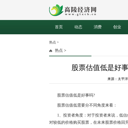
首页
动态
消费
创业
热点
>
热点
>
股票估值低是好
来源：太平洋财富网
股票
估值低是好事吗?
股票
估值低需要分不同角度来看：
1、
投资
者角度：对于
投资
者来说，低估
对较低的价格购买
股票
，在未来
股票
价格回