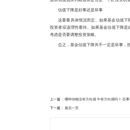
估值下降是好事还是坏事
这要看具体情况而定。如果
基金
估值下
投资
者应该理
性
看待。如果
基金
估值下降是
考虑是否要调整
投资
策略。
总之，
基金
估值下降并不一定是坏事，
关键词：
股票估值低是好事吗
估值下降是好事还
上一篇：
哪种动物没有方向感 牛有方向感吗？-百事
下一篇：
最后一页