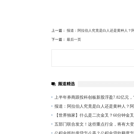
上一篇：
报道：阿拉伯人究竟是白人还是黄种人？
下一篇：
最后一页
频道精选
上半年券商跟投科创板新股浮盈7.82亿元，
务协同效应逐步凸显
报道：阿拉伯人究竟是白人还是黄种人？阿
要包头巾呢？
【世界独家】什么是二次金叉？60分钟金
五部门联合发文！这些重点行业，将有大变
公积金抵扣房贷怎么弄？公积金贷款额度怎