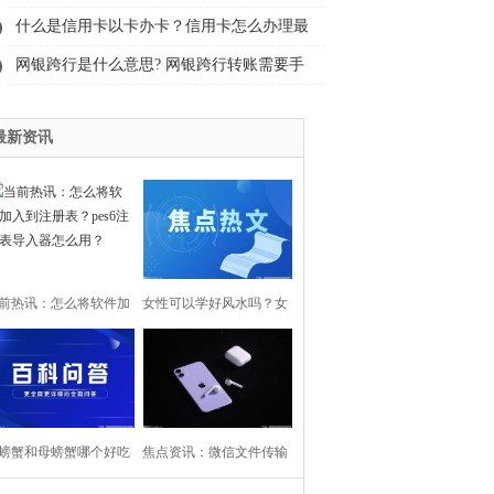
手机号了怎么更改？-天天热资讯
什么是信用卡以卡办卡？信用卡怎么办理最
快？|全球热议
网银跨行是什么意思? 网银跨行转账需要手
续费吗？
最新资讯
前热讯：怎么将软件加
女性可以学好风水吗？女
到注册表？pes6注册表
命比肩多是什么意思？
导入器怎么用？
螃蟹和母螃蟹哪个好吃
焦点资讯：微信文件传输