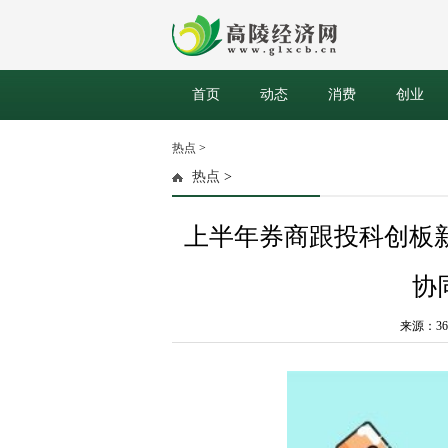
首页
动态
消费
创业
热点
>
热点
>
上半年券商跟投科创板新股
协
来源：36氪