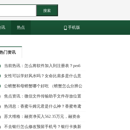
搜索
快讯
热点
手机版
热门资讯
当前热讯：怎么将软件加入到注册表？pes6
注册表导入器怎么用？
女性可以学好风水吗？女命比肩多是什么意
思？
公螃蟹和母螃蟹哪个好吃 （螃蟹怎么分辨公
母）|环球百事通
焦点资讯：微信文件传输助手文件存放位置
在哪？微信文件传输助手是真人吗？
热消息：香蜜斗姆元君是什么神？香蜜奇鸢
为什么帮天后？
苏大维格：融资净买入562.35万元，融资余
额1.02亿元（07-03）
不去银行怎么修改预留手机号？银行卡换新