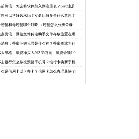
螃蟹怎么分辨公母）|环
助手文件存放位置在哪？
当前热讯：怎么将软件加入到注册表？pes6注册
女性可以学好风水吗？女命比肩多是什么意思？
球百事通
微信文件传输助手是真人
公螃蟹和母螃蟹哪个好吃 （螃蟹怎么分辨公母
吗？
焦点资讯：微信文件传输助手文件存放位置在哪
热消息：香蜜斗姆元君是什么神？香蜜奇鸢为什
苏大维格：融资净买入562.35万元，融资余额1.0
不去银行怎么修改预留手机号？银行卡换新手机
什么是信用卡以卡办卡？信用卡怎么办理最快？|