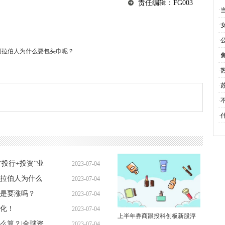
责任编辑：FG003
（
·
·
·
阿拉伯人为什么要包头巾呢？
·
·
·
·
·
“投行+投资”业
2023-07-04
拉伯人为什么
2023-07-04
09:08:35
叉是要涨吗？
2023-07-04
09:03:20
化！
2023-07-04
08:56:40
上半年券商跟投科创板新股浮
么算？|全球资
2023-07-04
08:44:47