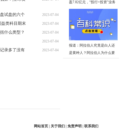
盈7.82亿元，“投行+投资”业务
08:40:32
协同效应逐步凸显
盘试盘的六个
2023-07-04
损益类科目期末
2023-07-04
08:17:54
括什么类型？
2023-07-04
08:20:32
2023-07-04
08:07:18
报道：阿拉伯人究竟是白人还
记录多了没有
2023-07-04
07:59:02
是黄种人？阿拉伯人为什么要
08:09:01
包头巾呢？
网站首页 | 关于我们 | 免责声明 | 联系我们