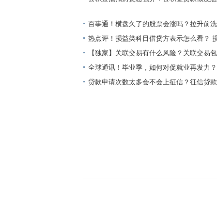
讯
百事通！横盘久了的股票会涨吗？拉升前洗
特征是什么？
热点评！损益类科目借贷方表示怎么看？ 
有余额么？
【独家】关联交易有什么风险？关联交易包
全球通讯！毕业季，如何对促就业再发力？
贷款申请次数太多会不会上征信？征信贷款
逾期有影响吗？