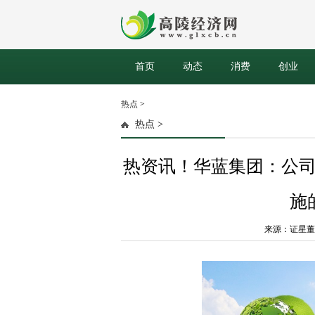
首页
动态
消费
创业
热点
>
热点
>
热资讯！华蓝集团：公
施
来源：证星董秘互动