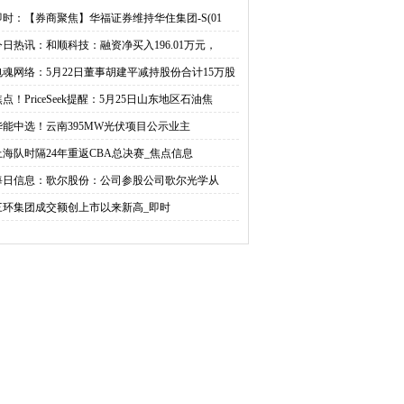
平减持股份合计15万股
25日山东地区石油焦报价
即时：【券商聚焦】华福证券维持华住集团-S(01
今日热讯：和顺科技：融资净买入196.01万元，
上调
电魂网络：5月22日董事胡建平减持股份合计15万股
焦点！PriceSeek提醒：5月25日山东地区石油焦
华能中选！云南395MW光伏项目公示业主
上海队时隔24年重返CBA总决赛_焦点信息
每日信息：歌尔股份：公司参股公司歌尔光学从
三环集团成交额创上市以来新高_即时