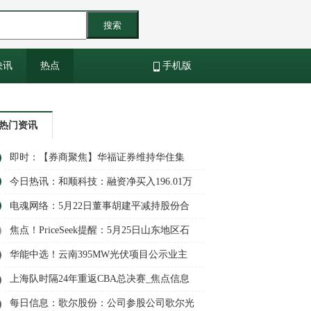
搜索
快讯
热点
手机版
热门资讯
即时：【券商聚焦】华福证券维持华住集
团-S(01179)“买入”评级 指其受益酒店周期改
今日热讯：和顺科技：融资净买入196.01万
善
元，融资余额2亿元
电魂网络：5月22日董事胡建平减持股份合
计15万股
焦点！PriceSeek提醒：5月25日山东地区石
油焦报价上调
华能中选！云南395MW光伏项目公示业主
上海队时隔24年重返CBA总决赛_焦点信息
每日信息：歌尔股份：公司参股公司歌尔光