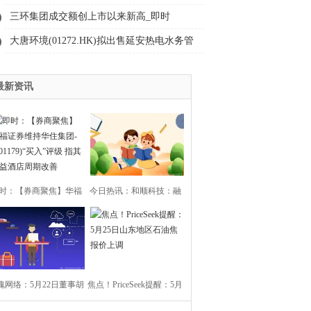
学从事光波导产品的研发制造
三环集团成交额创上市以来新高_即时
大唐环境(01272.HK)拟出售延安热电水务管
理中心项目全部资产 代价为5781.18万元
最新资讯
时：【券商聚焦】华福
今日热讯：和顺科技：融
证券维持华住集团-
资净买入196.01万元，融
(01179)“买入”评级 指其
资余额2亿元
魂网络：5月22日董事胡
受益酒店周期改善
焦点！PriceSeek提醒：5月