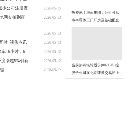
减少公司注册资
2026-05-15
12:10:16
热资讯！华蓝集团：公司可从
多地网友拍到夜
2026-05-13
17:06:01
事半导体工厂厂房及基础配套
14:10:32
设施的建筑设计工作
2026-05-13
兆瓦时_视焦点讯
2026-05-13
10:23:30
车16小时，6
2026-05-12
08:22:02
度涨超9%创新
2026-05-12
12:39:15
当前热点银轮股份(002126):控
关键
2026-05-12
10:34:05
股子公司在北京证券交易所上
07:35:58
市的提示性公告