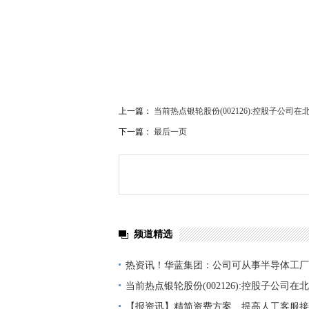
关键词：
财经频道
财经资讯
上一篇：
当前热点银轮股份(002126):控股子公
下一篇：
最后一页
频道精选
热资讯！华蓝集团：公司可从事半导体工厂
套设施的建筑设计工作
当前热点银轮股份(002126):控股子公司
上市的提示性公告
【报资讯】精简资费方案、提高人工客服接