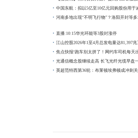
息通信行业将办好这十件实事
中国东航：拟以5亿至10亿元回购股份用于
本|即时焦点
河南多地出现“不明飞行物”？洛阳开封等
空“发光水母云”！_热消息
直播:10:15华光环能等3股封涨停
江山控股2026年1至4月总发电量达81,397
焦点快报!跑车别太拼了！网约车司机每天出
天跑了5800，第7天进了抢救室
光通信概念股继续走高 长飞光纤光缆早盘一
高
英超范特西第36轮：布莱顿埃弗顿成冲刺