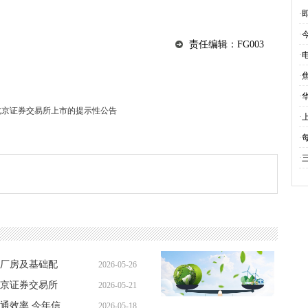
建
·
·
责任编辑：FG003
·
·
·
司在北京证券交易所上市的提示性公告
·
·
·
厂房及基础配
2026-05-26
在北京证券交易所
2026-05-21
17:08:38
通效率 今年信
2026-05-18
08:32:51