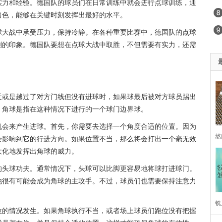
实力和经验。德国队的球员们在日常训练中就会进行点球训练，通
出色，能够在关键时刻发挥出最好的水平。
球大战中承受压力，保持冷静。在各种重要比赛中，德国队的点球
刻的印象。德国队要想在点球大战中取胜，不但需要有实力，还需
近或是越过了对方门线但没有进球时，如果球最后被对方球员踢出
，角球是指在这种情况下进行的一个球门边界球。
机会来产生进球。首先，你需要去选择一个角度合适的位置。因为
熬
会影响到它的行进方向。如果位置不当，那么将会打出一个毫无效
大化地发挥出角球的威力。
合
的头球功夫。通常情况下，头球可以比脚更容易地将球打进球门。
他很有可能会成为角球的主攻手。不过，球员们也需要保持注意力
铣
位的情况发生。如果角球执行不当，或者场上球员们跑位没有把握