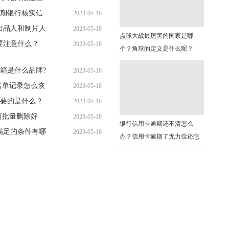
期银行核实信
2023-05-18
13:54:29
出品人和制片人
2023-05-18
14:05:50
点球大战最厉害的国家是哪
要注意什么？
2023-05-18
14:03:50
个？角球的定义是什么呢？
13:34:16
箱是什么品牌?
2023-05-18
名单记录怎么恢
2023-05-18
13:28:11
要的是什么？
2023-05-18
13:23:02
何批量删除好
2023-05-18
13:28:37
银行信用卡逾期还不清怎么
满足的条件有哪
2023-05-18
13:40:04
办？信用卡逾期了无力偿还怎
13:09:37
么办？