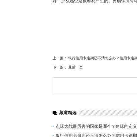
好，那么越位是很容易产生的。要确保所有
关键词：
点球大战最厉害的国家
哪个国家点球大
上一篇：
银行信用卡逾期还不清怎么办？信用卡逾
下一篇：
最后一页
频道精选
点球大战最厉害的国家是哪个？角球的定义
银行信用卡逾期还不清怎么办？信用卡逾期