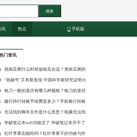
搜索
快讯
热点
手机版
热门资讯
熬南瓜粥什么时候放南瓜合适？煮南瓜粥的
南瓜要去皮吗？
“祝融号”又有新发现 中国科学家研究证明火
星北部曾存在海洋 每日精选
铣刀一般的直径有哪几种规格？铣刀的直径
分类介绍
建行跨行转账手续费是多少？手机银行转账
要手续费吗？
无法找到脚本文件是什么意思？电脑无法找
到脚本文件怎么解决？
华硕笔记本wifi功能没了 华硕笔记本开不了
机怎么办？
红叶李果实能吃吗？红叶李果子的功效与作