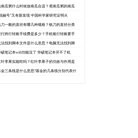
格？铣刀的直径分类介
少？手机银行转账要手续
熬南瓜粥什么时候放南瓜合适？煮南瓜粥的南瓜
“祝融号”又有新发现 中国科学家研究证明火
绍
费吗？
铣刀一般的直径有哪几种规格？铣刀的直径分类
建行跨行转账手续费是多少？手机银行转账要手
无法找到脚本文件是什么意思？电脑无法找到脚
华硕笔记本wifi功能没了 华硕笔记本开不了机
红叶李果实能吃吗？红叶李果子的功效与作用是
基金三条线是什么意思?基金的几条线分别代表什