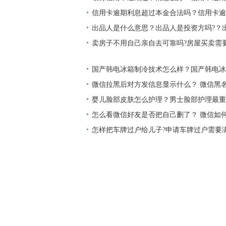
么办？
信用卡逾期利息超过本金合法吗？信用卡逾
息是真的吗？
出品人是什么意思？出品人是投资方吗?？
哪个大？
卖房子不用自己亲自去可靠吗?房屋买卖需
国产韩电冰箱制冷技术怎么样？国产韩电冰
微信拉黑后对方发信息显示什么？ 微信黑
复？
婴儿脸部皮肤怎么护理？男士脸部护理最重
怎么看微信好友是否把自己删了？ 微信如
友？
怎样把车牌过户给儿子?申请车牌过户需要
些？