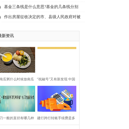
用是什么？
基金三条线是什么意思?基金的几条线分别
代表什么?
作出房屋征收决定的市、县级人民政府对被
征收人给予的补偿包括哪些内容？
最新资讯
南瓜粥什么时候放南瓜
“祝融号”又有新发现 中国
适？煮南瓜粥的南瓜要
科学家研究证明火星北部
去皮吗？
曾存在海洋 每日精选
刀一般的直径有哪几种
建行跨行转账手续费是多