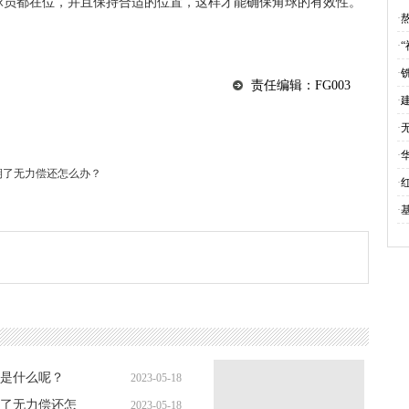
球员都在位，并且保持合适的位置，这样才能确保角球的有效性。
规
·
·
·
责任编辑：FG003
·
·
·
期了无力偿还怎么办？
·
·
是什么呢？
2023-05-18
了无力偿还怎
2023-05-18
14:05:32