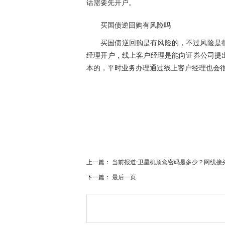
话需要先
开户
。
买国债逆回购有风险吗
买国债逆回购是有风险的，不过风险是
经理
开户
，线上客户经理是能向证券公司提
本的，
平
时业务办理通过线上客户经理也会
关键词：
国债逆回购起步金额是多少
买国债逆回
上一篇：
当前报道:卫星机顶盒密码是多少？网线接
下一篇：
最后一页