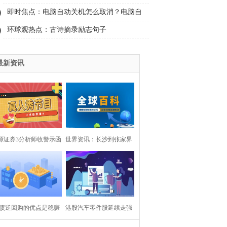
觉鼻子不通气呼吸困难怎么办？
即时焦点：电脑自动关机怎么取消？电脑自
动关机怎么设置？
环球观热点：古诗摘录励志句子
最新资讯
源证券3分析师收警示函
世界资讯：长沙到张家界
报存引用数据错误等问
多少公里？长沙的旅游景
题|全球报资讯
点有哪些地方？
债逆回购的优点是稳赚
港股汽车零件股延续走强