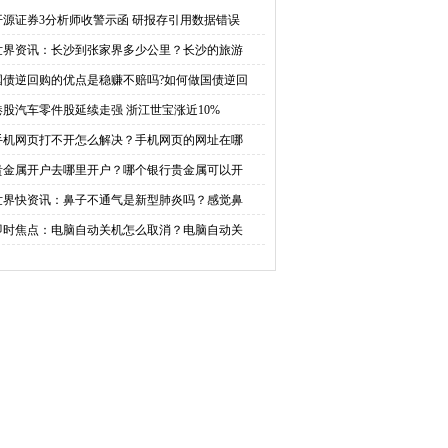
赔吗?如何做国债逆回购
浙江世宝涨近10%
开源证券3分析师收警示函 研报存引用数据错误
世界资讯：长沙到张家界多少公里？长沙的旅游
国债逆回购的优点是稳赚不赔吗?如何做国债逆回
港股汽车零件股延续走强 浙江世宝涨近10%
手机网页打不开怎么解决？手机网页的网址在哪
贵金属开户去哪里开户？哪个银行贵金属可以开
世界快资讯：鼻子不通气是新型肺炎吗？感觉鼻
即时焦点：电脑自动关机怎么取消？电脑自动关