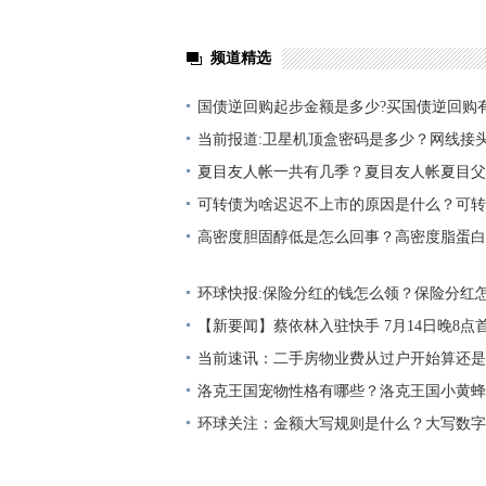
频道精选
国债逆回购起步金额是多少?买国债逆回购
当前报道:卫星机顶盒密码是多少？网线接
夏目友人帐一共有几季？夏目友人帐夏目父
可转债为啥迟迟不上市的原因是什么？可转
什么？_天天速看料
高密度胆固醇低是怎么回事？高密度脂蛋白
什么危害？_前沿热点
环球快报:保险分红的钱怎么领？保险分红
【新要闻】蔡依林入驻快手 7月14日晚8点
唱
当前速讯：二手房物业费从过户开始算还是
手房解押到过户要多久？
洛克王国宠物性格有哪些？洛克王国小黄蜂
最资讯
环球关注：金额大写规则是什么？大写数字
吗？