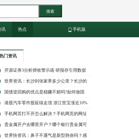
搜索
快讯
热点
手机版
热门资讯
开源证券3分析师收警示函 研报存引用数据
错误等问题|全球报资讯
世界资讯：长沙到张家界多少公里？长沙的
旅游景点有哪些地方？
国债逆回购的优点是稳赚不赔吗?如何做国
债逆回购
港股汽车零件股延续走强 浙江世宝涨近10%
手机网页打不开怎么解决？手机网页的网址
在哪里找？ 天天即时
贵金属开户去哪里开户？哪个银行贵金属可
以开户|全球速递
世界快资讯：鼻子不通气是新型肺炎吗？感