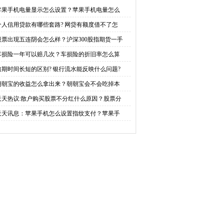
？沪深300股指期货一手
车损险的折旧率怎么算？
苹果手机电量显示怎么设置？苹果手机电量怎么
个人信用贷款有哪些套路? 网贷有额度借不了怎
证金多少钱？_环球最资
股票出现五连阴会怎么样？沪深300股指期货一手
讯
车损险一年可以赔几次？车损险的折旧率怎么算
逾期时间长短的区别? 银行流水能反映什么问题?
朝朝宝的收益怎么拿出来？朝朝宝会不会吃掉本
天天热议:散户购买股票不分红什么原因？股票分
天天讯息：苹果手机怎么设置指纹支付？苹果手