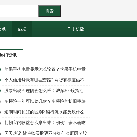
搜索
快讯
热点
手机版
热门资讯
苹果手机电量显示怎么设置？苹果手机电量
怎么换颜色？
个人信用贷款有哪些套路? 网贷有额度借不
了怎么办?
股票出现五连阴会怎么样？沪深300股指期
货一手保证金多少钱？_环球最资讯
车损险一年可以赔几次？车损险的折旧率怎
么算？
逾期时间长短的区别? 银行流水能反映什么
问题?
朝朝宝的收益怎么拿出来？朝朝宝会不会吃
掉本金？
天天热议:散户购买股票不分红什么原因？股