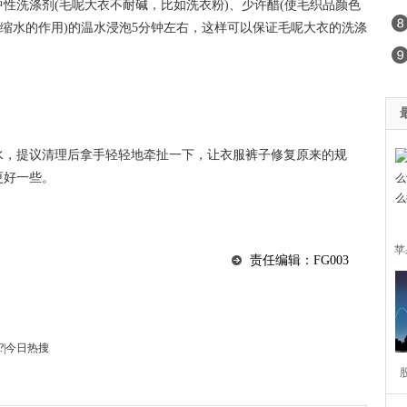
性洗涤剂(毛呢大衣不耐碱，比如洗衣粉)、少许醋(使毛织品颜色
防缩水的作用)的温水浸泡5分钟左右，这样可以保证毛呢大衣的洗涤
水，提议清理后拿手轻轻地牵扯一下，让衣服裤子修复原来的规
更好一些。
苹
责任编辑：FG003
置
?|今日热搜