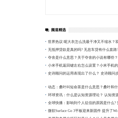
频道精选
世界热议:呢大衣怎么洗最干净又不缩水？
洗会缩水吗为什么？
无抵押贷款是真的吗? 无息车贷有什么套路?
夺舍是什么意思？关于夺舍的小说有哪些？
小米手机返回键左右怎么设置？小米手机的
看？-天天新视野
史诗顾问的运用表现出了什么？ 史诗顾问
样的呢？
动态：桑叶叫短命茶是什么意思？桑叶和什
好？
环球资讯：什么是认知资源理论？ 认知资
括什么内容？
全球快播：影响到个人征信的原因是什么?
车抵押贷款吗?
微软Surface Go 3平板迎来新固件 提升了Wi-F