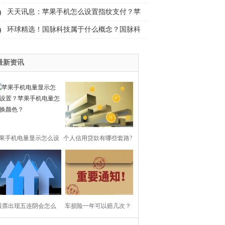
票分红交纳税款规则是什么？
天天讯息：苹果手机怎么设置指纹支付？苹
果手机发热发烫是什么原因？
环球精选！国脉科技属于什么概念？国脉科
技有脑机接口概念吗？
最新资讯
果手机电量显示怎么设
个人信用贷款有哪些套路?
？苹果手机电量怎么换
网贷有额度借不了怎么办?
颜色？
股票出现五连阴会怎么
车损险一年可以赔几次？