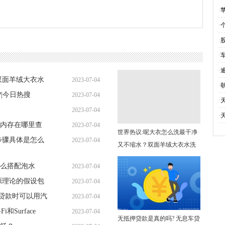
样
·
·
保
·
·
·
双面羊绒大衣水
2023-07-04
·
|今日热搜
2023-07-04
16:41:00
·
2023-07-04
16:23:17
·
内存在哪里查
2023-07-04
16:35:49
世界热议:呢大衣怎么洗最干净
步骤具体是怎么
2023-07-04
16:33:08
又不缩水？双面羊绒大衣水洗
16:13:00
会缩水吗为什么？
么搭配泡水
2023-07-04
源理论的假设包
2023-07-04
16:06:21
 贷款时可以用汽
2023-07-04
16:04:34
i和Surface
2023-07-04
16:07:07
无抵押贷款是真的吗? 无息车贷