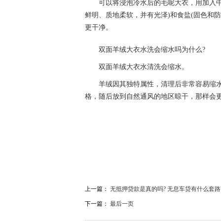
可以将浸泡冷水后的毛呢大衣，用加入中
鲜明、质地柔软，并有光泽)和食盐(固色和
更干净。
双面羊绒大衣水洗会缩水吗为什么?
双面羊绒大衣水清洗会缩水。
羊绒因其独特属性，清理后非常容易缩
格，随后放到自然通风的地区晾干，那样会
关键词：
呢大衣怎么洗最干净又不缩水
双面羊绒
上一篇：
无抵押贷款是真的吗? 无息车贷有什么套路
下一篇：
最后一页