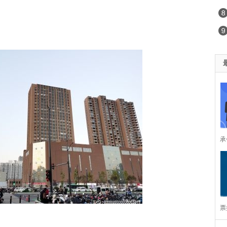
承
所
票