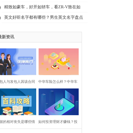
挂账有几种方式？
精致如豪车，好开如轿车，看ZR-V致在如
何打破SUV内卷法则-全球消息
英文好听名字都有哪些？男生英文名字盘点
最新资讯
包人与发包人因该合同
中华车险怎么样？中华车
得的财产要互相予以返
险是怎么理赔的？
还吗？
据的相对丧失是哪些情
如何投资理财才赚钱？投