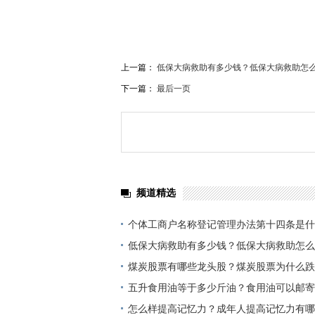
上一篇：
低保大病救助有多少钱？低保大病救助怎
下一篇：
最后一页
频道精选
个体工商户名称登记管理办法第十四条是什
户名称预先核准通知书有什么内容？
低保大病救助有多少钱？低保大病救助怎么
煤炭股票有哪些龙头股？煤炭股票为什么跌
五升食用油等于多少斤油？食用油可以邮寄
怎么样提高记忆力？成年人提高记忆力有哪