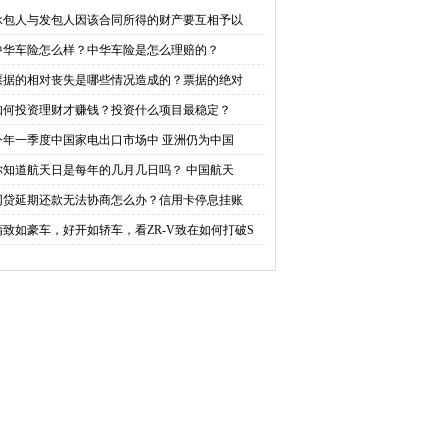
造成的？票据的绝对丧
资什么项目最稳定？
承包人与发包人因该合同所得的财产要互相予以
中华车险怎么样？中华车险是怎么理赔的？
失是哪些情况造成的？
票据的相对丧失是哪些情况造成的？票据的绝对
如何投资理财才赚钱？投资什么项目最稳定？
今年一季度中国家电出口市场中 亚洲仍为中国
你知道航天日是每年的几月几日吗？ 中国航天
网贷延期还款无法协商怎么办？信用卡停息挂账
精致如豪车，好开如轿车，看ZR-V致在如何打破S