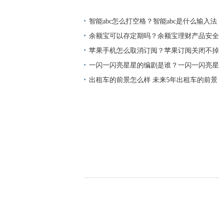
法？
智能abc怎么打空格？智能abc是什么输入法
余额宝可以存定期吗？余额宝理财产品安全
金哪个好？
苹果手机怎么取消订阅？苹果订阅关闭不掉
一闪一闪亮星星的编剧是谁？一闪一闪亮星
集？
出租车的前景怎么样 未来5年出租车的前景