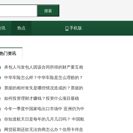
搜索
快讯
热点
手机版
热门资讯
承包人与发包人因该合同所得的财产要互相
予以返还吗？
中华车险怎么样？中华车险是怎么理赔的？
票据的相对丧失是哪些情况造成的？票据的
绝对丧失是哪些情况造成的？
如何投资理财才赚钱？投资什么项目最稳
定？
今年一季度中国家电出口市场中 亚洲仍为中
国出口规模最大市场
你知道航天日是每年的几月几日吗？ 中国航
天日的来历是什么？
网贷延期还款无法协商怎么办？信用卡停息