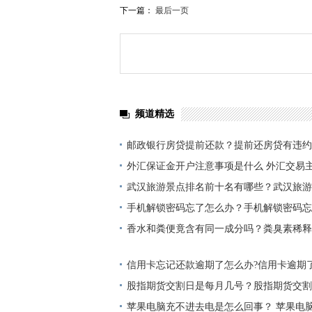
下一篇：
最后一页
频道精选
邮政银行房贷提前还款？提前还房贷有违约
外汇保证金开户注意事项是什么 外汇交易
武汉旅游景点排名前十名有哪些？武汉旅游
好？
手机解锁密码忘了怎么办？手机解锁密码忘
厂设置？
香水和粪便竟含有同一成分吗？粪臭素稀释
味？
信用卡忘记还款逾期了怎么办?信用卡逾期
办?
股指期货交割日是每月几号？股指期货交割
吗？
苹果电脑充不进去电是怎么回事？ 苹果电