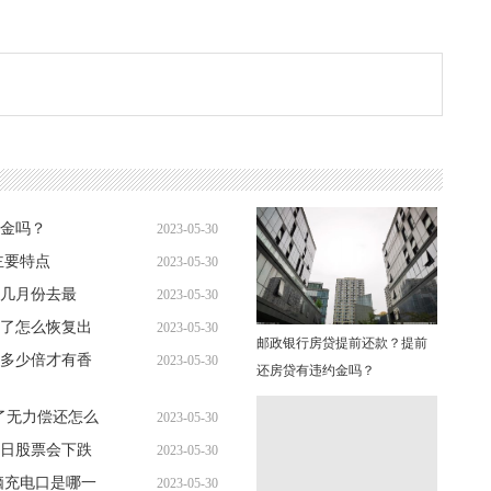
金吗？
2023-05-30
主要特点
2023-05-30
10:56:17
几月份去最
2023-05-30
10:55:27
了怎么恢复出
2023-05-30
10:59:05
邮政银行房贷提前还款？提前
多少倍才有香
2023-05-30
10:45:01
还房贷有违约金吗？
10:31:40
了无力偿还怎么
2023-05-30
日股票会下跌
2023-05-30
10:37:00
脑充电口是哪一
2023-05-30
10:39:50