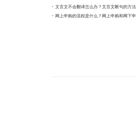
个？
文言文不会翻译怎么办？文言文断句的方法
网上申购的流程是什么？网上申购和网下申