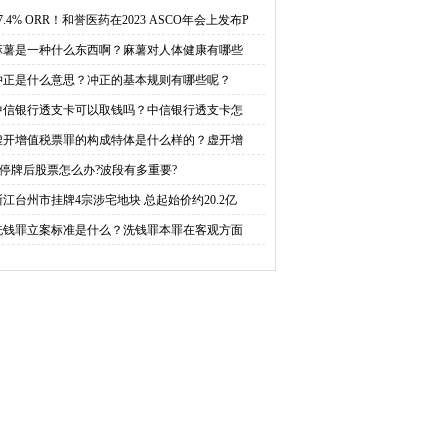
基本规则有哪些呢？
吗？中信银行透支卡怎么
7.4% ORR！和誉医药在2023 ASCO年会上发布P
麻薯是一种什么东西啊？麻薯对人体健康有哪些
注销？
冲正是什么意思？冲正的基本规则有哪些呢？
中信银行透支卡可以取钱吗？中信银行透支卡怎
虚开增值税票罪的构成特体是什么样的？虚开增
st停牌后股票怎么办?波段有多重要?
浙江台州市挂牌4宗涉宅地块 总起始价约20.2亿
洗钱罪立案标准是什么？洗钱罪本罪在客观方面