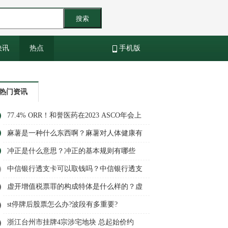
搜索
快讯
热点
手机版
热门资讯
77.4% ORR！和誉医药在2023 ASCO年会上
发布Pimicotinib最新数据
麻薯是一种什么东西啊？麻薯对人体健康有
哪些作用和效果？
冲正是什么意思？冲正的基本规则有哪些
呢？
中信银行透支卡可以取钱吗？中信银行透支
卡怎么注销？
虚开增值税票罪的构成特体是什么样的？虚
开增值税票罪量刑标准是什么样的？
st停牌后股票怎么办?波段有多重要?
浙江台州市挂牌4宗涉宅地块 总起始价约