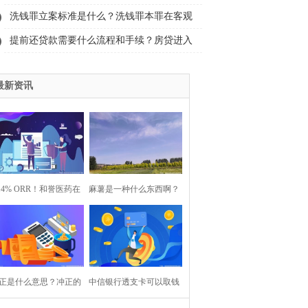
20.2亿元 焦点热门
洗钱罪立案标准是什么？洗钱罪本罪在客观
方面表现是什么？
提前还贷款需要什么流程和手续？房贷进入
审批流程要多久才能批下来？
最新资讯
7.4% ORR！和誉医药在
麻薯是一种什么东西啊？
2023 ASCO年会上发布
麻薯对人体健康有哪些作
Pimicotinib最新数据
用和效果？
正是什么意思？冲正的
中信银行透支卡可以取钱