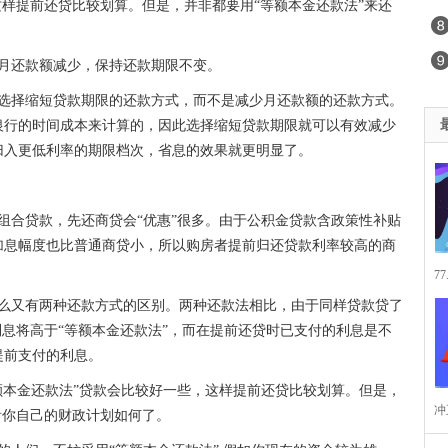
这样提前还贷比较划算。但是，并非都要用“等额本金还款法”来还
每月还款额减少，保持还款期限不变。
议选择缩短贷款期限的还款方式，而不是减少月还款额的还款方式。
银行的时间成本来计算的，因此选择缩短贷款期限就可以有效减少
归入更低利率的期限档次，省息的效果就更明显了。
组合贷款，先还商贷会“优惠”很多。由于公积金贷款含政策性补贴
加息幅度也比普通商贷小，所以购房者提前归还贷款利率较高的商
7
那么又有两种还款方式的区别。两种还款法相比，由于同样贷款贷了
利息将高于“等额本金还款法”，而在提前还贷时已支付的利息是不
提前支付的利息。
额本金还款法”贷款会比较好一些，这样提前还贷比较划算。但是，
冲
看你自己的财政计划如何了。