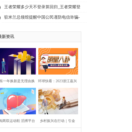
盘！
王者荣耀多少天不登录算回归_王者荣耀登
录不进去
驻米兰总领馆提醒中国公民谨防电信诈骗-
全球时快讯
最新资讯
东一年换新是无理由换
环球快看：2023浙江嘉兴
新吗
市嘉善县定向培养基层农
技人员招生（招聘）1人公
购两双运动鞋 滔搏平台
乡村振兴在行动｜引金
告