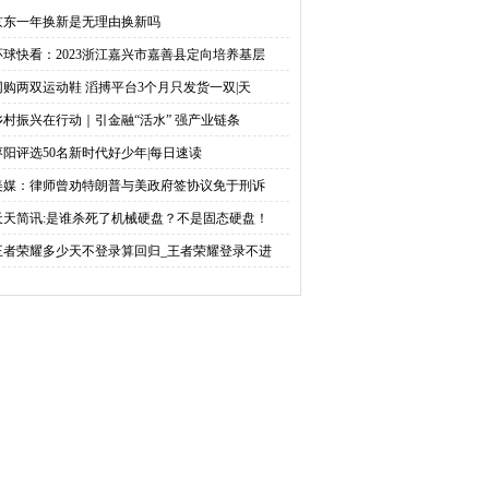
个月只发货一双|天天热
融“活水” 强产业链条——
京东一年换新是无理由换新吗
环球快看：2023浙江嘉兴市嘉善县定向培养基层
文
广东清远探索农村产业发
网购两双运动鞋 滔搏平台3个月只发货一双|天
展新思路_天天热文
乡村振兴在行动｜引金融“活水” 强产业链条
枣阳评选50名新时代好少年|每日速读
美媒：律师曾劝特朗普与美政府签协议免于刑诉
天天简讯:是谁杀死了机械硬盘？不是固态硬盘！
王者荣耀多少天不登录算回归_王者荣耀登录不进