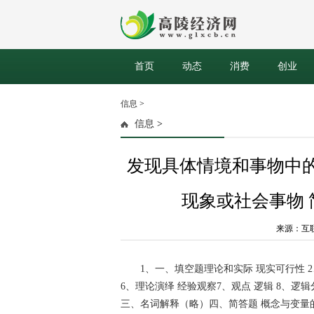
首页
动态
消费
创业
信息
>
信息
>
发现具体情境和事物中
现象或社会事物
来源：互联网 
1、一、填空题理论和实际 现实可行性 2
6、理论演绎 经验观察7、观点 逻辑 8、逻辑分析 
三、名词解释（略）四、简答题 概念与变量