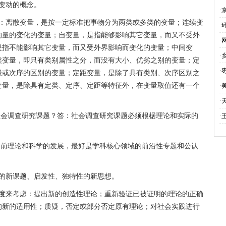
3
变动的概念。
·
有：离散变量，是按一定标准把事物分为两类或多类的变量；连续变
·
的量的变化的变量；自变量，是指能够影响其它变量，而又不受外
·
是指不能影响其它变量，而又受外界影响而变化的变量；中间变
·
类变量，即只有类别属性之分，而没有大小、优劣之别的变量；定
·
级或次序的区别的变量；定距变量，是除了具有类别、次序区别之
变量，是除具有定类、定序、定距等特征外，在变量取值还有一个
·
·
社会调查研究课题？答：社会调查研究课题必须根椐理论和实际的
·
当前理论和科学的发展，最好是学科核心领域的前沿性专题和公认
究的新课题、启发性、独特性的新思想。
角度来考虑：提出新的创造性理论；重新验证已被证明的理论的正确
的新的适用性；质疑，否定或部分否定原有理论；对社会实践进行