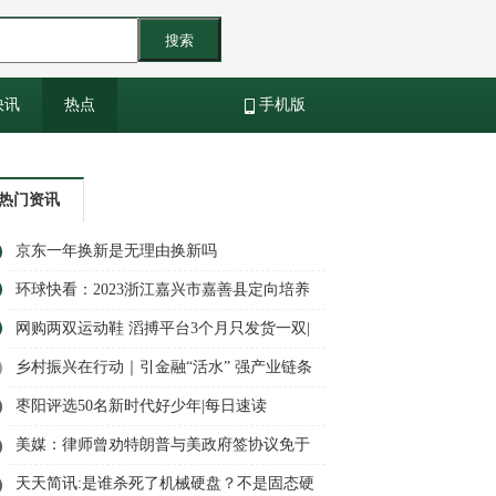
搜索
快讯
热点
手机版
热门资讯
京东一年换新是无理由换新吗
环球快看：2023浙江嘉兴市嘉善县定向培养
基层农技人员招生（招聘）1人公告
网购两双运动鞋 滔搏平台3个月只发货一双|
天天热文
乡村振兴在行动｜引金融“活水” 强产业链条
——广东清远探索农村产业发展新思路_天
枣阳评选50名新时代好少年|每日速读
天热文
美媒：律师曾劝特朗普与美政府签协议免于
刑诉 但遭当事人拒绝 热点在线
天天简讯:是谁杀死了机械硬盘？不是固态硬