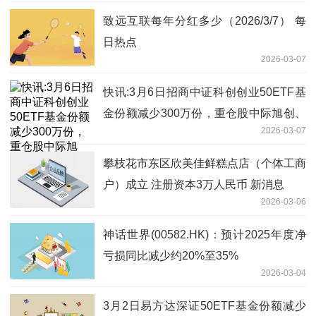
致远互联每年分红多少（2026/3/7） 每
日热点
2026-03-07
快讯:3月6日招商中证科创创业50ETF基
金份额减少300万份，重仓股中际旭创、
2026-03-07
新易盛、宁德时代
攀枝花市东区欣美佳鲜糕点店（个体工商
户）成立 注册资本3万人民币 新消息
2026-03-06
神话世界(00582.HK)：预计2025年度净
亏损同比减少约20%至35%
2026-03-04
3月2日易方达深证50ETF基金份额减少