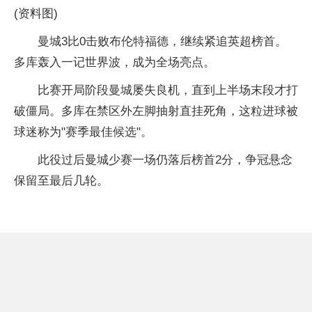
(资料图)
曼城3比0击败布伦特福德，继续紧追英超榜首。
多库轰入一记世界波，成为全场亮点。
比赛开局阶段曼城屡失良机，直到上半场末段才打
破僵局。多库在禁区外左脚抽射直挂死角，这粒进球被
球迷称为"赛季最佳候选"。
此役过后曼城少赛一场仍落后榜首2分，争冠悬念
保留至最后几轮。