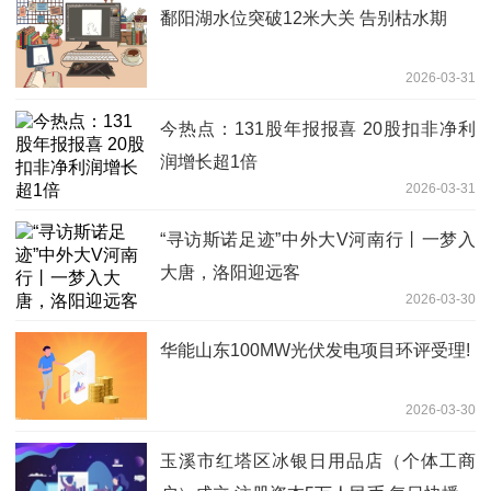
鄱阳湖水位突破12米大关 告别枯水期
2026-03-31
今热点：131股年报报喜 20股扣非净利
润增长超1倍
2026-03-31
“寻访斯诺足迹”中外大V河南行丨一梦入
大唐，洛阳迎远客
2026-03-30
华能山东100MW光伏发电项目环评受理!
2026-03-30
玉溪市红塔区冰银日用品店（个体工商