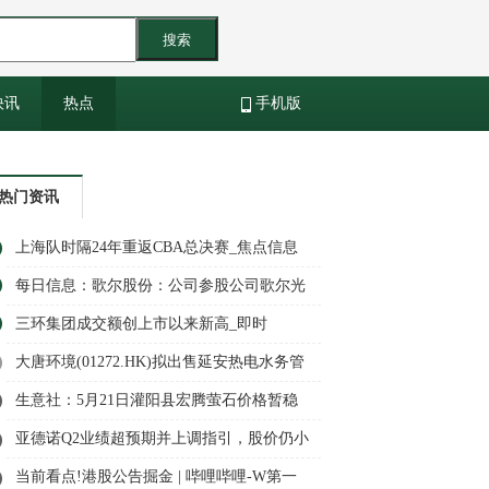
搜索
快讯
热点
手机版
热门资讯
上海队时隔24年重返CBA总决赛_焦点信息
每日信息：歌尔股份：公司参股公司歌尔光
学从事光波导产品的研发制造
三环集团成交额创上市以来新高_即时
大唐环境(01272.HK)拟出售延安热电水务管
理中心项目全部资产 代价为5781.18万元
生意社：5月21日灌阳县宏腾萤石价格暂稳
亚德诺Q2业绩超预期并上调指引，股价仍小
幅走低 微动态
当前看点!港股公告掘金 | 哔哩哔哩-W第一