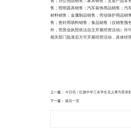
售；办公用品销售；家具销售；五金产品零
售；照明器具销售；汽车装饰用品销售；汽
材料销售；金属制品销售；劳动保护用品销
售；密封用填料销售；食品销售（仅销售预
外，凭营业执照依法自主开展经营活动）许
相关部门批准后方可开展经营活动，具体经
关键词：
揭西县棉湖标
商贸商行
个体工商户
天
上一篇：
今日讯！红旗中学三名学生见义勇为受表
下一篇：
最后一页