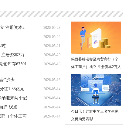
立 注册资本2
2026-05-23
2026-05-22
11:54:39
/吨
2026-05-21
17:22:16
 注册资本3万
2026-05-20
09:10:28
揭西县棉湖标至商贸商行（个
铅库存67501
2026-05-18
10:02:11
体工商户）成立 注册资本2万人
16:09:38
民币
品“沙头
2026-05-16
分红1.35亿元
2026-05-14
15:33:31
森纳迎来两个冠
2026-05-14
20:03:21
而归 观点
2026-05-14
12:34:31
今日讯！红旗中学三名学生见
营部（个体工商
2026-05-14
09:30:10
义勇为受表彰
06:54:47