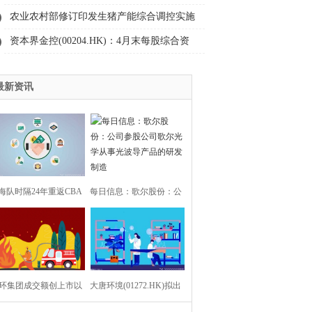
季度经调整净利润同比增加62% 毛利率15连
农业农村部修订印发生猪产能综合调控实施
升 月活跃用户突破3.76亿
方案
资本界金控(00204.HK)：4月末每股综合资
产净值约为1.436港元|今热点
最新资讯
海队时隔24年重返CBA
每日信息：歌尔股份：公
总决赛_焦点信息
司参股公司歌尔光学从事
光波导产品的研发制造
环集团成交额创上市以
大唐环境(01272.HK)拟出