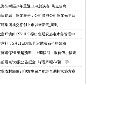
来新高_即时
售延安热电水务管理中心
上海队时隔24年重返CBA总决赛_焦点信息
每日信息：歌尔股份：公司参股公司歌尔光学从
项目全部资产 代价为
三环集团成交额创上市以来新高_即时
5781.18万元
大唐环境(01272.HK)拟出售延安热电水务管理中
生意社：5月21日灌阳县宏腾萤石价格暂稳
亚德诺Q2业绩超预期并上调指引，股价仍小幅走
当前看点!港股公告掘金 | 哔哩哔哩-W第一季
农业农村部修订印发生猪产能综合调控实施方案