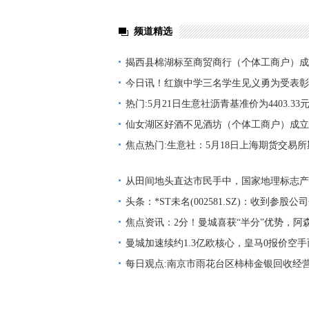
频道精选
揭西县棉湖标至商贸商行（个体工商户）成
万人民币
今日讯！红旗中学三名学生见义勇为受表彰
热门:5月21日生意社沥青基准价为4403.33元
仙女湖区好酒不见酒坊（个体工商户）成立
人民币
焦点热门:生意社：5月18日上海期货交易所期
吨
从田间地头直达市民手中，国家地理标志产
8424”头茬西瓜熟啦！
头条：*ST未名(002581.SZ)：收到参股公司
焦点资讯：2分！曼城喜获“半分”优势，阿
军点
曼城加速续约1.3亿欧核心，皇马0报价空手
每日观点:南京市雨花台区柿柿金银回收经
户）成立 注册资本0.5万人民币