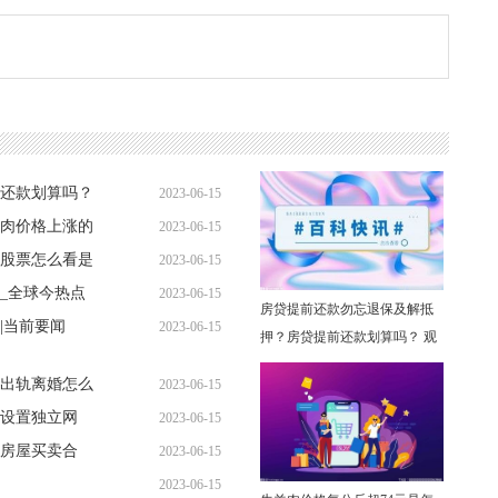
还款划算吗？
2023-06-15
羊肉价格上涨的
2023-06-15
11:12:21
股票怎么看是
2023-06-15
10:52:59
_全球今热点
2023-06-15
10:43:32
房贷提前还款勿忘退保及解抵
|当前要闻
2023-06-15
10:55:00
押？房贷提前还款划算吗？ 观
11:04:03
速讯
出轨离婚怎么
2023-06-15
设置独立网
2023-06-15
10:53:47
房屋买卖合
2023-06-15
10:48:48
2023-06-15
10:46:57