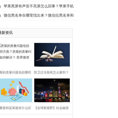
升竞争力-今亮点
苹果黑屏有声音不亮屏怎么回事？苹果手机
黑屏了怎么恢复？
微信黑名单在哪里找出来？微信拉黑名单和
删除有区别吗？
最新资讯
屋的质量问题包括哪些
防卫过当致死怎么量刑？
面？房屋的质量纠纷如
防卫过当认定标准是怎样
何解决？-世界微资讯
的？-当前热文
重股和蓝筹股有什么区
【全球新视野】社会融资