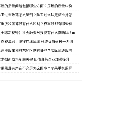
？权重股都有哪些有什
对投资有什么影响吗？m2
房屋的质量问题包括哪些方面？房屋的质量纠纷
防卫过当致死怎么量刑？防卫过当认定标准是怎
么特征？
和社融的区别是什么？
权重股和蓝筹股有什么区别？权重股都有哪些有
【全球新视野】社会融资对投资有什么影响吗？m
自然资源部：坚守红线底线 杜绝拔苗砍树一刀切
流通股股东和股东的区别有哪些？实际流通股增
技术创新成为制胜关键 仙佑膏药企业加强提升
苹果黑屏有声音不亮屏怎么回事？苹果手机黑屏