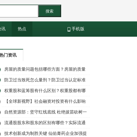
搜索
快讯
热点
手机版
热门资讯
房屋的质量问题包括哪些方面？房屋的质量
纠纷如何解决？-世界微资讯
防卫过当致死怎么量刑？防卫过当认定标准
是怎样的？-当前热文
权重股和蓝筹股有什么区别？权重股都有哪
些有什么特征？
【全球新视野】社会融资对投资有什么影响
吗？m2和社融的区别是什么？
自然资源部：坚守红线底线 杜绝拔苗砍树一
刀切
流通股股东和股东的区别有哪些？实际流通
股增加是什么意思？ 环球信息
技术创新成为制胜关键 仙佑膏药企业加强提