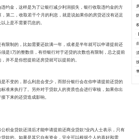
别
·
纳违约金，这样是为了让银行减少利润损失，银行收取违约金的方
计算，第二，收取若干个月的利息，就是说如果你的房贷还没有还足
·
及以上是不需要罚息的。
·
·
·
是有限制的，比如需要还款满一年，或者是半年就可以申请提前还
必须是1万的整数倍，有些银行对于还贷的次数也有限制，总之提前
·
的，并不是你想提前还房贷就可以提前的。
·
·
额是不变的，那么利息会变少，而部分银行会在你申请提前还贷的
的标准来执行了。另外对于贷款人的资质也会进行审核，如果你出
于接下来的还贷造成影响。
将公积金贷款还清后才能申请提前还商业贷款?业内人士表示，只有
金贷款的。如果是其它自有资金，完全可以根据个人的喜好和需