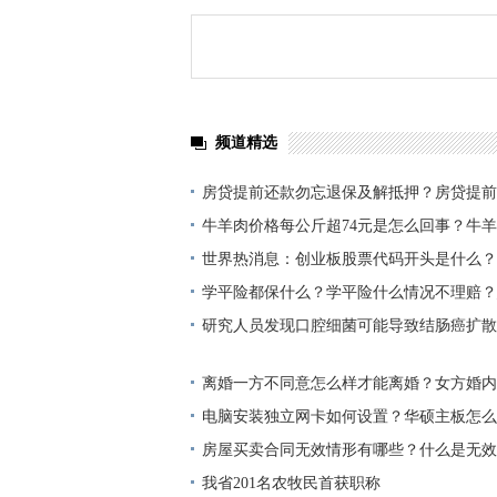
频道精选
房贷提前还款勿忘退保及解抵押？房贷提前
观速讯
牛羊肉价格每公斤超74元是怎么回事？牛
原因 焦点信息
世界热消息：创业板股票代码开头是什么？
不是创业板？
学平险都保什么？学平险什么情况不理赔？
研究人员发现口腔细菌可能导致结肠癌扩散
离婚一方不同意怎么样才能离婚？女方婚内
处理？
电脑安装独立网卡如何设置？华硕主板怎么
卡？
房屋买卖合同无效情形有哪些？什么是无效
同？ 环球快播报
我省201名农牧民首获职称