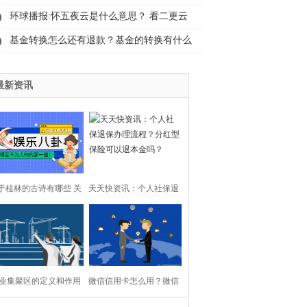
开打造“无废公园”！
环球播报:怀五夜云是什么意思？ 看二更云
三更月四更天什么意思？
基金转换怎么还有退款？基金的转换有什么
特定的条件？ 每日视讯
最新资讯
于桂林的古诗有哪些 关
天天快资讯：个人社保退
于桂林山水的古诗
保办理流程？分红型保险
可以退本金吗？
业集聚区的定义和作用
微信信用卡怎么用？微信