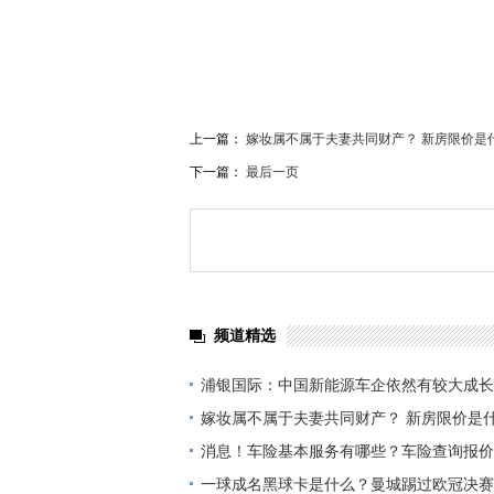
上一篇：
嫁妆属不属于夫妻共同财产？ 新房限价是
下一篇：
最后一页
频道精选
浦银国际：中国新能源车企依然有较大成长
比亚迪股份
嫁妆属不属于夫妻共同财产？ 新房限价是什
消息！车险基本服务有哪些？车险查询报价
些？
一球成名黑球卡是什么？曼城踢过欧冠决赛