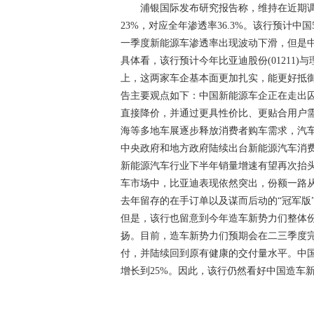
浦银国际发布研究报告称，维持在近期调整
23%，对应全年渗透率36.3%。该行预计
一季度新能源车渗透率出现波动下滑，但是中
具体看，该行预计今年比亚迪股份(01211)与理
上，这两家车企基本面更加扎实，能更好抵
告主要观点如下：中国新能源车企正在走出
直接降价，并通过更具性价比、更贴合用户需
海等多地车展逐步释放消费者购车需求，汽
中央政府和地方政府陆续出台新能源汽车消
新能源汽车行业下半年销量增速有望再次抬
车市场中，比亚迪表现依然突出，份额一路从
去年留存的在手订单以及谋而后动的“冠军版
但是，该行也留意到今年造车新势力们整体
扬。目前，造车新势力们预期会在二三季度
付，并陆续回到原有健康的交付量水平。中国
增长到25%。因此，该行仍然看好中国造车
关键词：