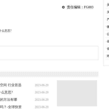
是
·
责任编辑：FG003
·
·
·
什么意思?
·
·
·
·
空间 行业首选
2023-06-29
么意思?
2023-06-29
15:23:40
的方法有哪
2023-06-29
15:16:03
吗？-全球快资
2023-06-29
15:17:17