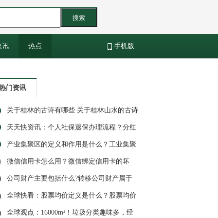
搜索
快讯
热点
手机版
热门资讯
关于桂林的古诗有哪些 关于桂林山水的古诗
天天快资讯：个人社保退保办理流程？分红
型保险可以退本金吗？
产业集聚区的定义和作用是什么？工业集聚
和分散的利弊看这里 天天最新
微信信用卡怎么用？微信绑定信用卡的坏
处？-当前快播
公司财产主要包括什么?转移公司财产属于
什么性质?
全球快看：股票均价定义是什么？股票均价
计算公式是什么？
全球观点：16000m²！垃圾分类趣味多，经