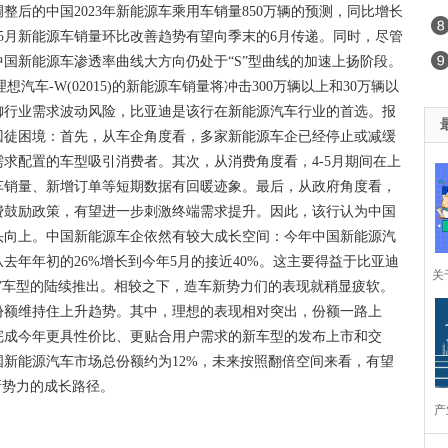
后的中国2023年新能源车乘用车销量850万辆的预测，同比增长
中国5月新能源车销量环比改善趋势有望向季末的6月传递。同时，尽管
国新能源车渗透率曲线大方向仍处于“S”型曲线的加速上扬阶段。
想汽车-W(02015)的新能源车销量将冲击300万辆以上和30万辆以
御行业需求波动风险，比亚迪是该行在新能源汽车行业的首选。报
囚徒困境：首先，从车企角度看，多家新能源车企已经停止或减缓
求配置的车型吸引消费者。其次，从消费角度看，4-5月期间在上
车销量、新增订单等短期数据有回暖迹象。最后，从政府角度看，
费鼓励政策，有望进一步刺激终端需求提升。因此，该行认为中国
头向上。中国新能源车企依然有较大成长空间：今年中国新能源汽
去年年初的26%增长到今年5月的接近40%。这主要得益于比亚迪
关
”车型的陆续推出。相较之下，造车新势力们的表现就稍显疲软。
份额维持住上升趋势。其中，理想的表现相对突出，份额一路上
完成今年更具性价比、更贴合用户需求的新车型的发布上市和交
新能源汽车市场总份额约为12%，未来按照翻倍空间来看，有望
新势力的成长路径。
产