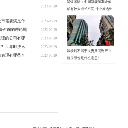
浦银国际：中国新能源车企依
2023-06-29
15:07:46
然有较大成长空间 行业首选比
15:06:18
亚迪股份
上市需要满足什
2023-06-29
财务咨询的理论地
2023-06-29
15:01:05
监理的公司有哪
2023-06-29
14:43:06
？ 世界时快讯
2023-06-29
14:42:32
嫁妆属不属于夫妻共同财产？
的表现有哪些？
2023-06-29
14:59:46
新房限价是什么意思?
14:37:34