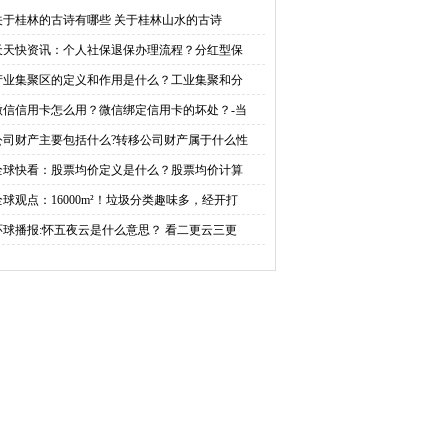
什么？工业集聚和分散
绑定信用卡的坏处？-当前
关于桂林的古诗有哪些 关于桂林山水的古诗
天天快资讯：个人社保退保办理流程？分红型保
的利弊看这里 天天最新
快播
产业集聚区的定义和作用是什么？工业集聚和分
微信信用卡怎么用？微信绑定信用卡的坏处？-当
公司财产主要包括什么?转移公司财产属于什么性
全球快看：股票均价定义是什么？股票均价计算
全球观点：16000m²！垃圾分类趣味多，经开打
环球播报:怀五夜云是什么意思？ 看二更云三更