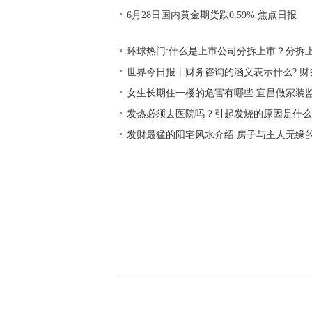
讯
6月28日国内黄金期货跌0.59% 焦点日报
环球热门:什么是上市公司分拆上市？分拆
么条件？
世界今日报丨财务咨询的涵义表示什么? 
位是如何呢?
女生长期住一楼的危害有哪些 宜昌做家装
些？ 动态
发热必须去医院吗？引起发烧的原因是什么
发财最猛的阳宅风水介绍 房子与主人无缘