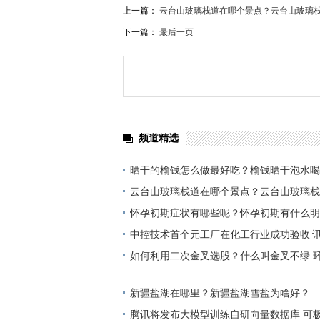
上一篇：
云台山玻璃栈道在哪个景点？云台山玻璃栈
下一篇：
最后一页
频道精选
晒干的榆钱怎么做最好吃？榆钱晒干泡水喝
是什么？
云台山玻璃栈道在哪个景点？云台山玻璃栈
吗？ 世界播报
怀孕初期症状有哪些呢？怀孕初期有什么明
新要闻
中控技术首个元工厂在化工行业成功验收|
如何利用二次金叉选股？什么叫金叉不绿 
新疆盐湖在哪里？新疆盐湖雪盐为啥好？
腾讯将发布大模型训练自研向量数据库 可