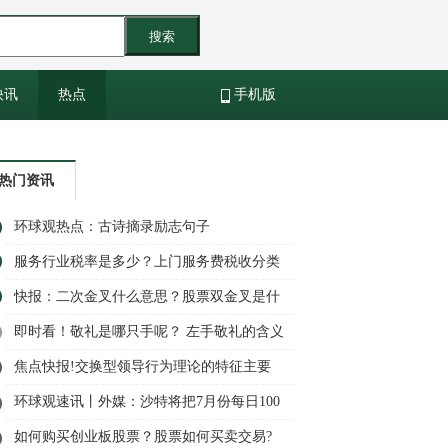
搜索
快讯
热点
手机版
热门资讯
环球观热点：古诗摘录励志句子
服务行业税率是多少？上门服务费税收分类
编码是多少？|全球新消息
快报：二次金叉什么意思？股票双金叉是什
么意思
即时看！敬礼是哪只手呢？ 左手敬礼的含义
是什么？
焦点快报!交换型领导行为理论的特征主要
包括什么内容? 交换型领导行为对员工的影
环球观速讯丨外媒：沙特将把7月份每日100
响有哪些内容？
万桶的自愿石油减产延长到8月份
如何购买创业板股票？股票如何买卖交易?