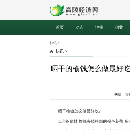
首页
动态
消费
创业
快讯
>
快讯
>
晒干的榆钱怎么做最好
来源：商都网 
晒干榆钱怎么做最好吃?
1.准备食材 榆钱去掉根部的褐色花蒂,多