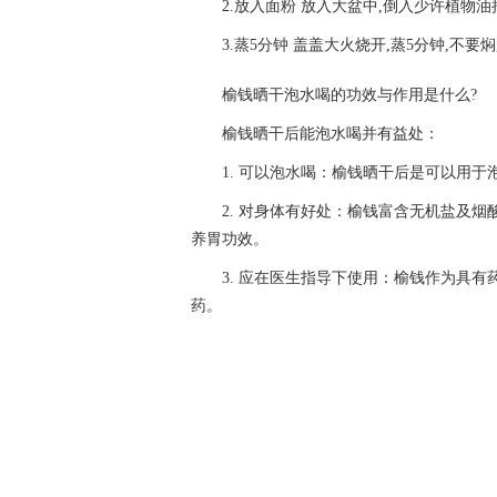
2.放入面粉 放入大盆中,倒入少许植物油
3.蒸5分钟 盖盖大火烧开,蒸5分钟,不要
榆钱晒干泡水喝的功效与作用是什么?
榆钱晒干后能泡水喝并有益处：
1. 可以泡水喝：榆钱晒干后是可以用于
2. 对身体有好处：榆钱富含无机盐及
养胃功效。
3. 应在医生指导下使用：榆钱作为具
药。
关键词：
晒干榆钱怎么做最好吃
榆钱晒干泡水喝