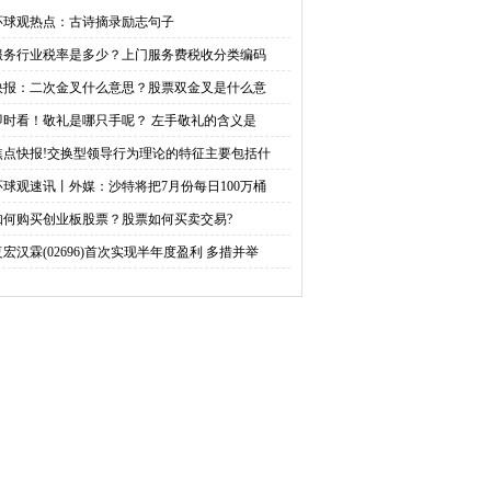
？股票双金叉是什么意
呢？ 左手敬礼的含义是什
环球观热点：古诗摘录励志句子
服务行业税率是多少？上门服务费税收分类编码
思
么？
快报：二次金叉什么意思？股票双金叉是什么意
即时看！敬礼是哪只手呢？ 左手敬礼的含义是
焦点快报!交换型领导行为理论的特征主要包括什
环球观速讯丨外媒：沙特将把7月份每日100万桶
如何购买创业板股票？股票如何买卖交易?
复宏汉霖(02696)首次实现半年度盈利 多措并举