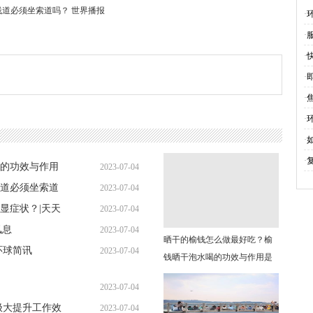
思
道必须坐索道吗？ 世界播报
·
·
·
·
·
·
·
·
的功效与作用
2023-07-04
道必须坐索道
2023-07-04
10:29:13
显症状？|天天
2023-07-04
10:23:50
讯息
2023-07-04
10:13:26
晒干的榆钱怎么做最好吃？榆
环球简讯
2023-07-04
10:00:54
钱晒干泡水喝的功效与作用是
10:19:44
什么？
2023-07-04
极大提升工作效
2023-07-04
09:58:24