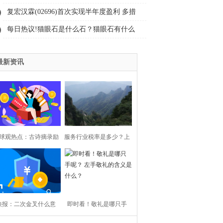
复宏汉霖(02696)首次实现半年度盈利 多措
并举加速自身“造血”降本增效激发增长活力|
每日热议!猫眼石是什么石？猫眼石有什么
全球新消息
功效和作用？
最新资讯
球观热点：古诗摘录励
服务行业税率是多少？上
志句子
门服务费税收分类编码是
多少？|全球新消息
快报：二次金叉什么意
即时看！敬礼是哪只手