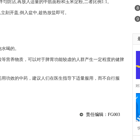
拌匀防沾,再放入适量的中筋面粉和玉米淀粉,二者比例1:1。
焖,立刻开盖,倒入盆中,趁热放盐即可。
泡水喝的。
烟酸等营养物质，可以对于脾胃功能较虚的人群产生一定程度的健脾
有药用功效的中药，建议人们在医生指导下适量服用，而不自行服
环
责任编辑：FG003