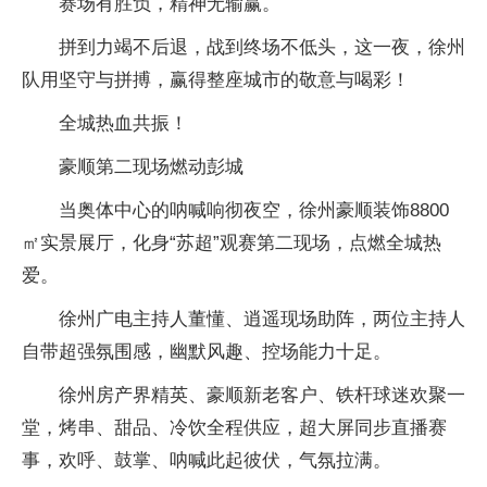
赛场有胜负，精神无输赢。
拼到力竭不后退，战到终场不低头，这一夜，徐州
队用坚守与拼搏，赢得整座城市的敬意与喝彩！
全城热血共振！
豪顺第二现场燃动彭城
当奥体中心的呐喊响彻夜空，徐州豪顺装饰8800
㎡实景展厅，化身“苏超”观赛第二现场，点燃全城热
爱。
徐州广电主持人董懂、逍遥现场助阵，两位主持人
自带超强氛围感，幽默风趣、控场能力十足。
徐州房产界精英、豪顺新老客户、铁杆球迷欢聚一
堂，烤串、甜品、冷饮全程供应，超大屏同步直播赛
事，欢呼、鼓掌、呐喊此起彼伏，气氛拉满。