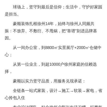
球场上，坚守到最后是信仰；生活中，守护好家园
是担当。
豪顺装饰扎根徐州14年，始终与徐州人同频共
振：不放弃、不敷衍、不甩锅，把“靠谱”刻进品牌基
因。
从一间办公室，到8800㎡实景展厅+2000㎡仓储中
心；
从第一位业主，到超10000户徐州家庭的信赖选
择，
豪顺以实力坚守品质，用服务兑现承诺：
全链条一站式家装，设计→施工→软装→家电，省
心拎包入住