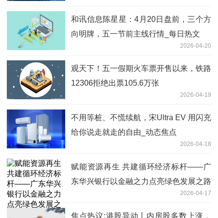
和讯信息陈星星：4月20日盘前，三个方
向明牌，五一节前主线行情_每日热文
2026-04-20
观天下！五一假期火车票开售以来，铁路
12306拒绝出票105.6万张
2026-04-19
不用等桩、不慌续航，宋Ultra EV 用闪充
给你说走就走的自由_动态焦点
2026-04-18
赋能资源再生 共建循环经济标杆——广
东华兴银行以金融之力点亮绿色发展之路
2026-04-17
热推荐
焦点热议:港股异动丨内房股多数上涨，