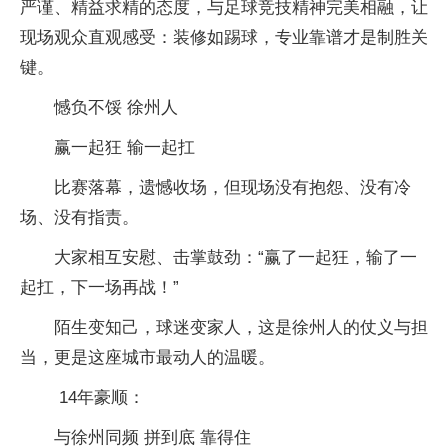
严谨、精益求精的态度，与足球竞技精神完美相融，让
现场观众直观感受：装修如踢球，专业靠谱才是制胜关
键。
憾负不馁 徐州人
赢一起狂 输一起扛
比赛落幕，遗憾收场，但现场没有抱怨、没有冷
场、没有指责。
大家相互安慰、击掌鼓劲：“赢了一起狂，输了一
起扛，下一场再战！”
陌生变知己，球迷变家人，这是徐州人的仗义与担
当，更是这座城市最动人的温暖。
️ 14年豪顺：
与徐州同频 拼到底 靠得住