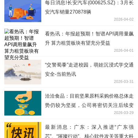
每日消息!长安汽车(000625.SZ)：3月长
安汽车销量270878辆
2026-04-02
看热讯：年报超预期！智谱API调用量飙
升 算力租赁板块有望充分受益
2026-04-01
“交警蜀黍”走进校园，萌娃沉浸式学交通
安全-当前热讯
2026-03-31
洽洽食品：目前坚果原料采购价格总体走
势仍较为坚挺，公司将密切关注后续变
2026-03-29
化-每日播报
最新消息：广东：深入推进“广东强
芯”、“璀璨行动”、核心软件攻关等重大科