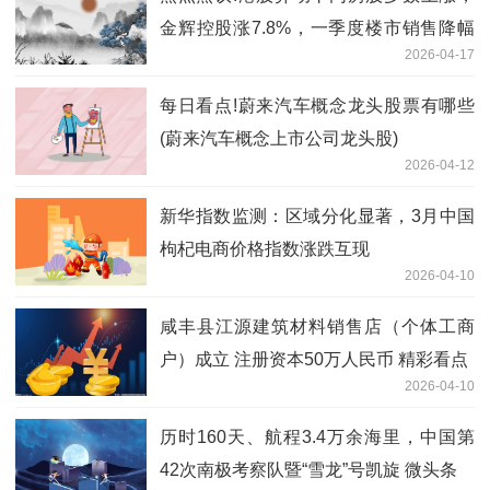
金辉控股涨7.8%，一季度楼市销售降幅
2026-04-17
收窄
每日看点!蔚来汽车概念龙头股票有哪些
(蔚来汽车概念上市公司龙头股)
2026-04-12
新华指数监测：区域分化显著，3月中国
枸杞电商价格指数涨跌互现
2026-04-10
咸丰县江源建筑材料销售店（个体工商
户）成立 注册资本50万人民币 精彩看点
2026-04-10
历时160天、航程3.4万余海里，中国第
42次南极考察队暨“雪龙”号凯旋 微头条