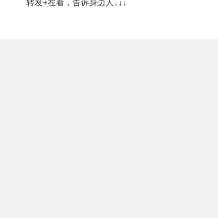
转发+在看，告诉身边人↓↓↓