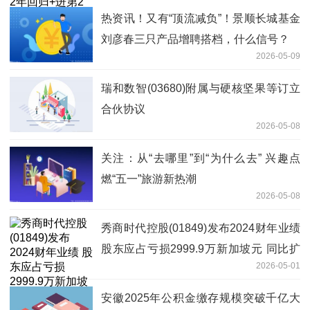
热资讯！又有“顶流减负”！景顺长城基金
刘彦春三只产品增聘搭档，什么信号？
2026-05-09
瑞和数智(03680)附属与硬核坚果等订立
合伙协议
2026-05-08
关注：从“去哪里”到“为什么去” 兴趣点
燃“五一”旅游新热潮
2026-05-08
秀商时代控股(01849)发布2024财年业绩
股东应占亏损2999.9万新加坡元 同比扩
2026-05-01
大1735.92%
安徽2025年公积金缴存规模突破千亿大