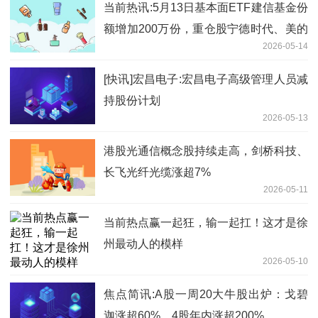
当前热讯:5月13日基本面ETF建信基金份
额增加200万份，重仓股宁德时代、美的
2026-05-14
集团、格力电器
[快讯]宏昌电子:宏昌电子高级管理人员减
持股份计划
2026-05-13
港股光通信概念股持续走高，剑桥科技、
长飞光纤光缆涨超7%
2026-05-11
当前热点赢一起狂，输一起扛！这才是徐
州最动人的模样
2026-05-10
焦点简讯:A股一周20大牛股出炉：戈碧
迦涨超60%，4股年内涨超200%