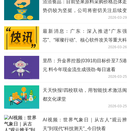
洽洽食品：目前坚果原料采购价格总体走
势仍较为坚挺，公司将密切关注后续变
2026-03-29
化-每日播报
最新消息：广东：深入推进“广东强
芯”、“璀璨行动”、核心软件攻关等重大科
2026-03-26
技工程
里昂：升金界控股(03918)目标价至7.5港
元 料今年现金流生成强劲-每日速看
2026-03-25
天天快报!四校联动，用智能技术激活闽
都文化课堂
2026-03-25
AI视频：世界气象日｜从古人“观云辨
天”到现代“科技测天”_今日快看