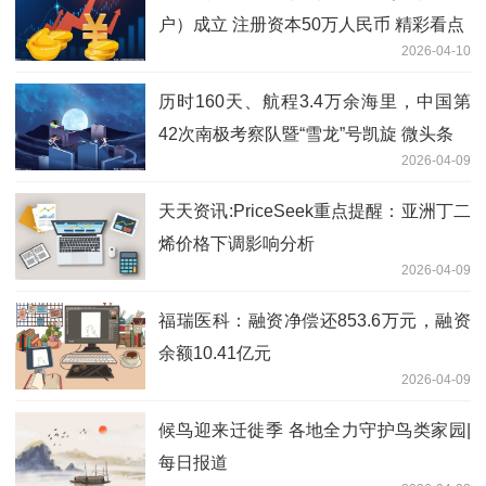
户）成立 注册资本50万人民币 精彩看点
2026-04-10
历时160天、航程3.4万余海里，中国第
42次南极考察队暨“雪龙”号凯旋 微头条
2026-04-09
天天资讯:PriceSeek重点提醒：亚洲丁二
烯价格下调影响分析
2026-04-09
福瑞医科：融资净偿还853.6万元，融资
余额10.41亿元
2026-04-09
候鸟迎来迁徙季 各地全力守护鸟类家园|
每日报道