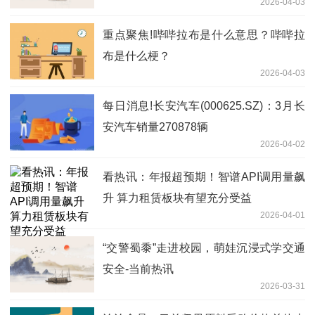
2026-04-03
重点聚焦!哔哔拉布是什么意思？哔哔拉
布是什么梗？
2026-04-03
每日消息!长安汽车(000625.SZ)：3月长
安汽车销量270878辆
2026-04-02
看热讯：年报超预期！智谱API调用量飙
升 算力租赁板块有望充分受益
2026-04-01
“交警蜀黍”走进校园，萌娃沉浸式学交通
安全-当前热讯
2026-03-31