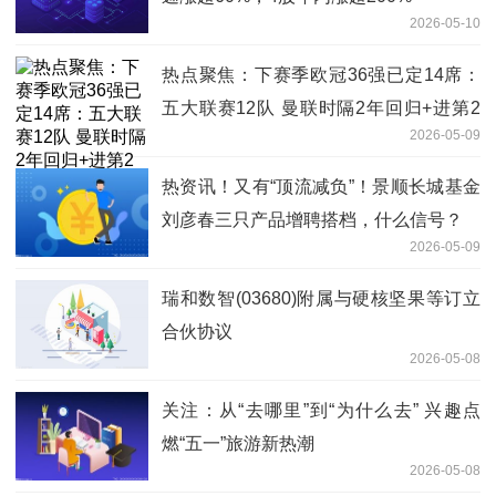
2026-05-10
热点聚焦：下赛季欧冠36强已定14席：
五大联赛12队 曼联时隔2年回归+进第2
2026-05-09
档
热资讯！又有“顶流减负”！景顺长城基金
刘彦春三只产品增聘搭档，什么信号？
2026-05-09
瑞和数智(03680)附属与硬核坚果等订立
合伙协议
2026-05-08
关注：从“去哪里”到“为什么去” 兴趣点
燃“五一”旅游新热潮
2026-05-08