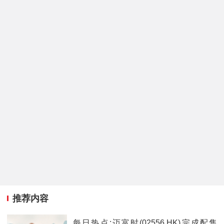
推荐内容
每日热点:迈富时(02556.HK)完成配售