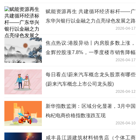
赋能资源再生 共建循环经济标杆——广
东华兴银行以金融之力点亮绿色发展之路
2026-04-17
热推荐
焦点热议:港股异动丨内房股多数上涨，
金辉控股涨7.8%，一季度楼市销售降幅
2026-04-17
收窄
每日看点!蔚来汽车概念龙头股票有哪些
(蔚来汽车概念上市公司龙头股)
2026-04-12
新华指数监测：区域分化显著，3月中国
枸杞电商价格指数涨跌互现
2026-04-10
咸丰县江源建筑材料销售店（个体工商