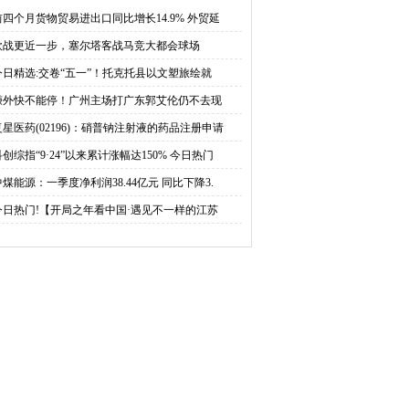
托县以文塑旅绘就“黄河
打广东郭艾伦仍不去现
前四个月货物贸易进出口同比增长14.9% 外贸延
欧战更近一步，塞尔塔客战马竞大都会球场
几字弯”新图景
场，继续解说捞钱
今日精选:交卷“五一”！托克托县以文塑旅绘就
赚外快不能停！广州主场打广东郭艾伦仍不去现
复星医药(02196)：硝普钠注射液的药品注册申请
科创综指“9·24”以来累计涨幅达150% 今日热门
中煤能源：一季度净利润38.44亿元 同比下降3.
今日热门!【开局之年看中国·遇见不一样的江苏