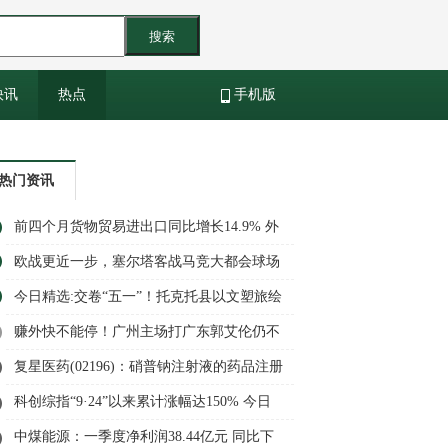
搜索
快讯
热点
手机版
热门资讯
前四个月货物贸易进出口同比增长14.9% 外
贸延续良好增长态势
欧战更近一步，塞尔塔客战马竞大都会球场
今日精选:交卷“五一”！托克托县以文塑旅绘
就“黄河几字弯”新图景
赚外快不能停！广州主场打广东郭艾伦仍不
去现场，继续解说捞钱
复星医药(02196)：硝普钠注射液的药品注册
申请获国家药监局批准
科创综指“9·24”以来累计涨幅达150% 今日
热门
中煤能源：一季度净利润38.44亿元 同比下