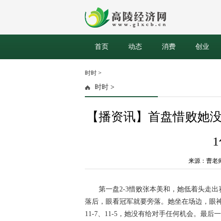
首页
动态
消费
创业
时时
>
时时
>
【播资讯】首盘惜败她
来源：曹老师评球
第一盘2-3惜败张本美和，她低着头走
落后，眼看冠军就要旁落。她坐在场边，眼神
11-7、11-5，她没有给对手任何机会。最