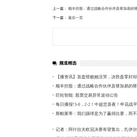
上一篇：
顺丰控股：通过战略合作伙伴及驿加易的驿
下一篇：
最后一页
频道精选
【播资讯】首盘惜败她没哭，决胜盘零封却
赛后1句话让人破防
顺丰控股：通过战略合作伙伴及驿加易的驿
耕下沉市场，不断提升乡镇覆盖率 焦点播
巨轮智能: 股票交易异常波动公告
每日播报!3-0，2-2！中超悲喜夜！申花
胜河南，积分榜更新
斯帕莱蒂：我们踢球是为了赢得比赛，而不
得比赛 当前关注
记者：阿什拉夫欧冠决赛有望复出，扎伊尔