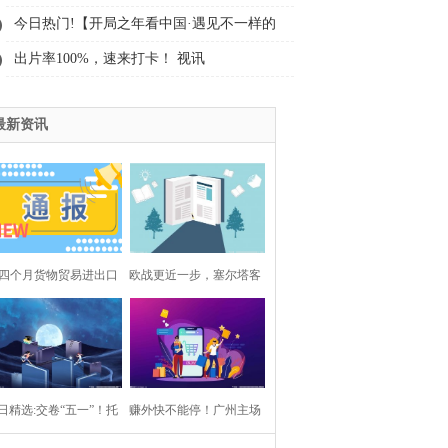
降3.2% 焦点观察
今日热门!【开局之年看中国·遇见不一样的
江苏】江水奔流处 南京书写“与江共生”新故
出片率100%，速来打卡！ 视讯
事
最新资讯
四个月货物贸易进出口
欧战更近一步，塞尔塔客
比增长14.9% 外贸延续
战马竞大都会球场
良好增长态势
日精选:交卷“五一”！托
赚外快不能停！广州主场