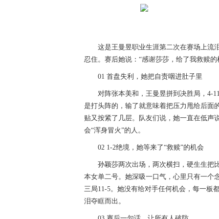
这是王曼昱职业生涯第二次在赛场上流
忍住。赛后她说：“感谢莎莎，给了我救赎的
01 首盘失利，她把自责咽进肚子里
对阵张本美和，王曼昱拼到决胜局，4-
是打头阵的，输了就意味着把压力甩给后面
贴又按紧了几层。队友们说，她一直在低声说
会“浑身冒火”的人。
02 1-2绝境，她等来了“救赎”的机会
孙颖莎两次出场，两次横扫，硬生生把比
本女单二号。她深吸一口气，心里只有一个念头
三局11-5。她没有给对手任何机会，每一
泪夺眶而出。
03 赛后一句话，让所有人破防