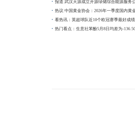
轻伤-当前焦点
报道:武汉天源成立开源绿储综合能源服务
热议:中国黄金协会：2026年一季度国内黄
50.438吨 同比增长114.88%
看热讯：英超球队近10个欧冠赛季最好成
尔西、曼城夺冠
热门看点：生意社苯酚5月8日均差为-136.5
小重新扩大