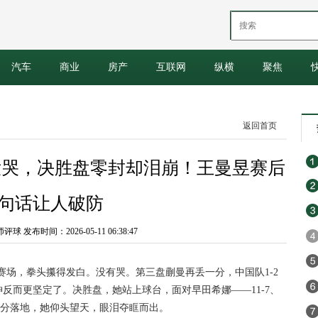
汽车
商业
房产
互联网
纵横
聚焦
返回首页
没哭，决胜盘零封却泪崩！王曼昱赛后
1句话让人破防
 发布时间：2026-05-11 06:38:47
出赛场，拳头攥得发白。没有哭。第三盘蒯曼再丢一分，中国队1-2
反而更坚定了。决胜盘，她站上球台，面对早田希娜——11-7、
后一分落地，她仰头望天，眼泪夺眶而出。