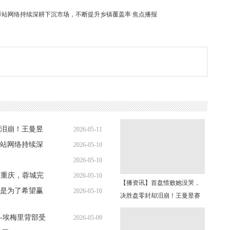
站网络持续深耕下沉市场，不断提升乡镇覆盖率 焦点播报
泪崩！王曼昱
2026-05-11
站网络持续深
2026-05-10
06:38:47
报
2026-05-10
21:59:17
战平重庆，蓉城完
2026-05-10
16:06:51
【播资讯】首盘惜败她没哭，
是为了希望赢
2026-05-10
09:27:19
决胜盘零封却泪崩！王曼昱赛
06:38:43
后1句话让人破防
-埃梅里背部受
2026-05-09