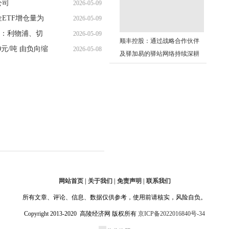
公司
2026-05-09
18:27:55
金ETF增仓量为
2026-05-09
14:12:08
绩：利物浦、切
2026-05-09
10:26:04
顺丰控股：通过战略合作伙伴
0元/吨 由负向缩
2026-05-08
06:31:52
及驿加易的驿站网络持续深耕
20:05:44
下沉市场，不断提升乡镇覆盖
率 焦点播报
网站首页 | 关于我们 | 免责声明 | 联系我们
所有文章、评论、信息、数据仅供参考，使用前请核实，风险自负。
Copyright 2013-2020 高陵经济网 版权所有
京ICP备2022016840号-34