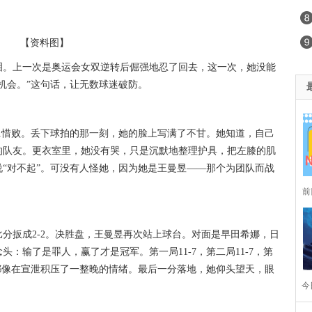
【资料图】
泪。上一次是奥运会女双逆转后倔强地忍了回去，这一次，她没能
机会。”这句话，让无数球迷破防。
11惜败。丢下球拍的那一刻，她的脸上写满了不甘。她知道，自己
的队友。更衣室里，她没有哭，只是沉默地整理护具，把左膝的肌
“对不起”。可没有人怪她，因为她是王曼昱——那个为团队而战
前
同
分扳成2-2。决胜盘，王曼昱再次站上球台。对面是早田希娜，日
：输了是罪人，赢了才是冠军。第一局11-7，第二局11-7，第
板都像在宣泄积压了一整晚的情绪。最后一分落地，她仰头望天，眼
今