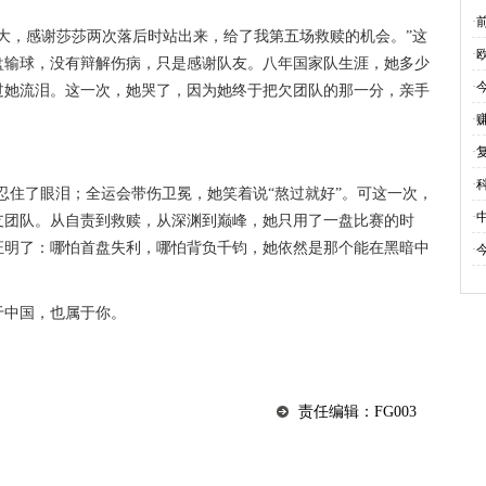
克
·
大，感谢莎莎两次落后时站出来，给了我第五场救赎的机会。”这
·
盘输球，没有辩解伤病，只是感谢队友。八年国家队生涯，她多少
·
过她流泪。这一次，她哭了，因为她终于把欠团队的那一分，亲手
·
·
·
牙忍住了眼泪；全运会带伤卫冕，她笑着说“熬过就好”。可这一次，
·
支团队。从自责到救赎，从深渊到巅峰，她只用了一盘比赛的时
证明了：哪怕首盘失利，哪怕背负千钧，她依然是那个能在黑暗中
·
于中国，也属于你。
责任编辑：FG003