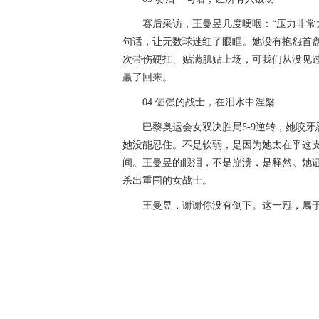
赛后采访，王曼昱几度哽咽：“压力非常
句话，让无数球迷红了眼眶。她没有抱怨首
次带伤硬扛、贴满肌贴上场，可我们从没见
赢了回来。
04 倔强的战士，在泪水中涅槃
巴黎奥运会女双决胜局5-9逆转，她咬
她没能忍住。不是软弱，是因为她太在乎这
间。王曼昱的眼泪，不是崩溃，是释然。她
杀出重围的女战士。
王曼昱，谢谢你没有倒下。这一冠，属
关键词：
王曼昱
孙颖莎
巴黎奥运会
世界杯冠军