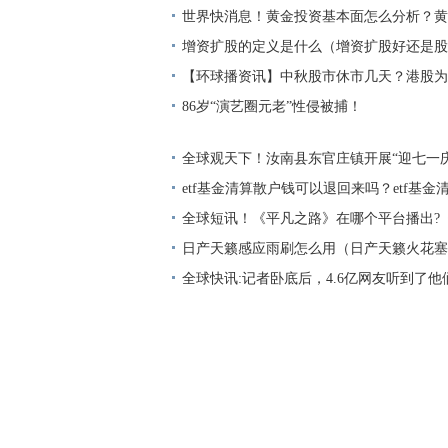
买入吗？
世界快消息！黄金投资基本面怎么分析？黄
利技巧是什么？
增资扩股的定义是什么（增资扩股好还是股
【环球播资讯】中秋股市休市几天？港股为
日休市？
86岁“演艺圈元老”性侵被捕！
全球观天下！汝南县东官庄镇开展“迎七一
影”主题活动
etf基金清算散户钱可以退回来吗？etf基金
全球短讯！《平凡之路》在哪个平台播出?
娜和谁在一起了?
日产天籁感应雨刷怎么用（日产天籁火花塞
条
全球快讯:记者卧底后，4.6亿网友听到了他