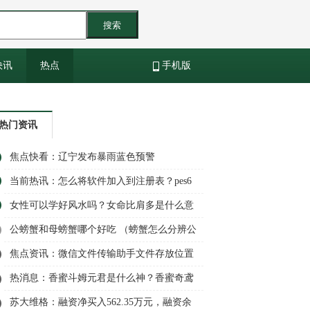
搜索
快讯
热点
手机版
热门资讯
焦点快看：辽宁发布暴雨蓝色预警
当前热讯：怎么将软件加入到注册表？pes6
注册表导入器怎么用？
女性可以学好风水吗？女命比肩多是什么意
思？
公螃蟹和母螃蟹哪个好吃 （螃蟹怎么分辨公
母）|环球百事通
焦点资讯：微信文件传输助手文件存放位置
在哪？微信文件传输助手是真人吗？
热消息：香蜜斗姆元君是什么神？香蜜奇鸢
为什么帮天后？
苏大维格：融资净买入562.35万元，融资余