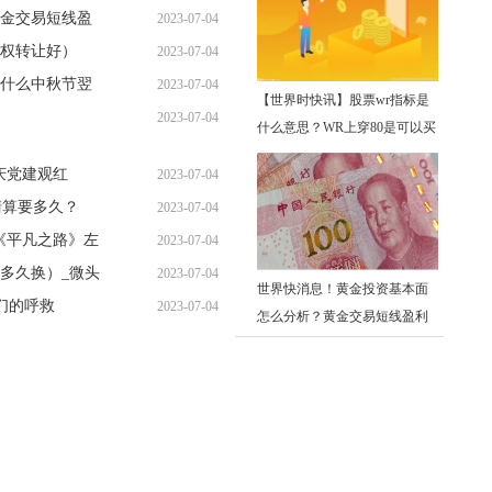
金交易短线盈
2023-07-04
09:25:16
权转让好）
2023-07-04
09:20:14
什么中秋节翌
2023-07-04
09:03:17
【世界时快讯】股票wr指标是
2023-07-04
09:03:04
什么意思？WR上穿80是可以买
09:19:28
入吗？
庆党建观红
2023-07-04
清算要多久？
2023-07-04
09:02:23
《平凡之路》左
2023-07-04
08:58:17
多久换）_微头
2023-07-04
08:56:33
世界快消息！黄金投资基本面
们的呼救
2023-07-04
08:42:07
怎么分析？黄金交易短线盈利
08:52:47
技巧是什么？