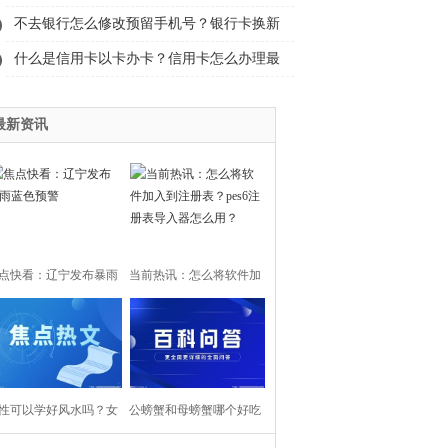
额1.02亿元（07-03）
不去银行怎么修改预留手机号？银行卡换新
手机号了怎么更改？-天天热资讯
什么是信用卡以卡办卡？信用卡怎么办理最
快？|全球热议
最新资讯
点快看：辽宁发布暴雨
当前热讯：怎么将软件加
蓝色预警
入到注册表？pes6注册表
导入器怎么用？
性可以学好风水吗？女
公螃蟹和母螃蟹哪个好吃