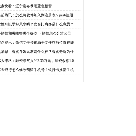
命比肩多是什么意思？
（螃蟹怎么分辨公母）|环
焦点快看：辽宁发布暴雨蓝色预警
当前热讯：怎么将软件加入到注册表？pes6注册
球百事通
女性可以学好风水吗？女命比肩多是什么意思？
公螃蟹和母螃蟹哪个好吃 （螃蟹怎么分辨公母
焦点资讯：微信文件传输助手文件存放位置在哪
热消息：香蜜斗姆元君是什么神？香蜜奇鸢为什
苏大维格：融资净买入562.35万元，融资余额1.0
不去银行怎么修改预留手机号？银行卡换新手机