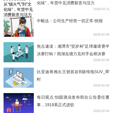
化味”，年货中见消费新意与活力
2026-02-11
中毅达：公司生产经营一切正常-快报
2026-02-06
焦点速读：湘潭市“贺岁杯”足球邀请赛半
决赛打响！雨湖岳塘力克对手会师决赛
2026-02-05
比亚迪将推出王朝首款B级纯电SUV_即
时
2026-02-04
每日观点:怡园酒业发布联合公告委任董
事，1919系正式进驻
2026-02-04