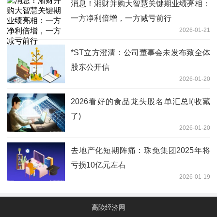
消息！湘财并购大智慧关键期业绩亮相：
一方净利倍增，一方减亏前行
2026-01-21
*ST立方澄清：公司董事会未发布致全体
股东公开信
2026-01-20
2026看好的食品龙头股名单汇总!(收藏
了)
2026-01-20
去地产化短期阵痛：珠免集团2025年将
亏损10亿元左右
2026-01-19
高陵经济网