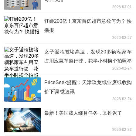
2026-03-01
狂砸200亿！京东百亿超市意欲何为？ 快
播报
2026-02-27
女子返程被堵高速，发现20多辆私家车
占用应急车道行驶，花半小时挨个拍照举
2026-02-24
报，当事人发声；交警回应：处理中_热
推荐
PriceSeek提醒：天津玖龙纸业废纸收购
价下调 微速讯
2026-02-24
最新！美国载人绕月任务，又推迟了
2026-02-22