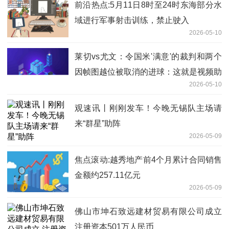
前沿热点:5月11日8时至24时东海部分水
域进行军事射击训练，禁止驶入
2026-05-10
莱切vs尤文：令国米'满意'的裁判和两个
因帧图越位被取消的进球：这就是视频助
2026-05-10
理裁判-焦点信息
观速讯丨刚刚发车！今晚无锡队主场请
来“群星”助阵
2026-05-09
焦点滚动:越秀地产前4个月累计合同销售
金额约257.11亿元
2026-05-09
佛山市坤石致远建材贸易有限公司成立
注册资本501万人民币