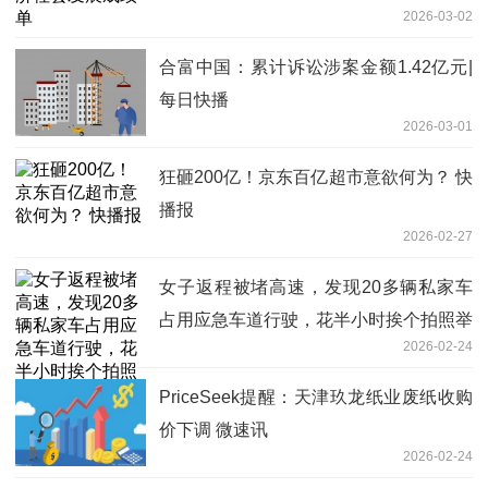
2026-03-02
合富中国：累计诉讼涉案金额1.42亿元|
每日快播
2026-03-01
狂砸200亿！京东百亿超市意欲何为？ 快
播报
2026-02-27
女子返程被堵高速，发现20多辆私家车
占用应急车道行驶，花半小时挨个拍照举
2026-02-24
报，当事人发声；交警回应：处理中_热
推荐
PriceSeek提醒：天津玖龙纸业废纸收购
价下调 微速讯
2026-02-24