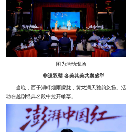
图为活动现场
非遗双璧 各美其美共襄盛举
当晚，西子湖畔烟雨朦胧，黄龙洞天雅韵悠扬。活
动在越剧经典名段中拉开帷幕。