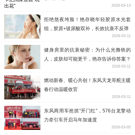
2026-03-13
拒绝熬夜垮脸！艳存晓年轻胶原水光套
组，胶原+玻尿酸双补，长效抗衰不反弹
2026-03-11
健身房里的抗衰秘密：为什么光撸铁的
人，皮肤却可能更干，艳存告诉你答案？
2026-03-11
燃动新春、暖心共创！东风天龙哥舵主暖
春行动温暖收官
2026-03-11
东风商用车抢抓“开门红”，576台龙擎动
力牵引车开启马年加速度
2026-03-05