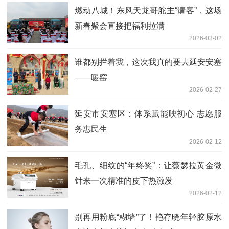
燃动八城！东风天龙哥舵主“请客”，这场
新春聚会直接把福利拉满
2026-03-02
谁都别拦着我，这次我真的要去延安安塞
——暖窑
2026-02-27
延安市安塞区：体系赋能映初心 志愿服
务惠民生
2026-02-12
毛孔、细纹的“年终奖”：让薇瑟拉黄金微
针来一次精准的皮下热激发
2026-02-12
别再用粉底“糊墙”了！艳存晓年轻胶原水