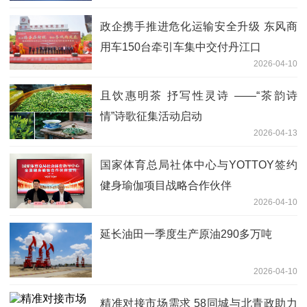
政企携手推进危化运输安全升级 东风商
用车150台牵引车集中交付丹江口
2026-04-10
且饮惠明茶 抒写性灵诗 ——“茶韵诗
情”诗歌征集活动启动
2026-04-13
国家体育总局社体中心与YOTTOY签约
健身瑜伽项目战略合作伙伴
2026-04-10
延长油田一季度生产原油290多万吨
2026-04-10
精准对接市场需求 58同城与北青政助力