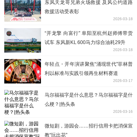
东风天龙哥兄弟火场救援 及风公约道路
救援活动受表彰
2026-03-18
“开龙擎 向富行” 阜阳至杭州赵师傅带货
试车 东风新KL 600马力综合油耗29升
2026-03-18
年轻点・开年演讲聚焦“涌现世代”菲林普
利以标准与实践引领再生材料赛道
2026-03-17
马尔福福字是什么意思？马尔福福字是什
么梗？|热头条
2026-03-16
微短剧，游园会……招行信用卡把消保宣
教“玩出花”