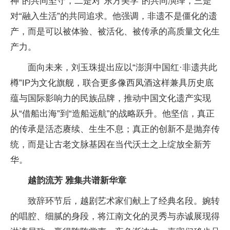
神”的共同坚守，二是对“东方美学”的共同演绎，三是
对“融入生活”的共同追求。他强调，非遗不是僵化的遗
产，而是可以被体验、被活化、被传承的高质量文化生
产力。
面向未来，刘玉珠提出应以“澎湃中国红·非遗共此
樽”IP为文化旗舰，联合更多像西凤酒这样兼具历史底
蕴与国际影响力的民族品牌，推动中国文化遗产实现
从“借船出海”到“造船远航”的战略跃升。他坚信，真正
的传承是活态赓续、生生不息；真正的创新不是抛弃传
统，而是让古老文脉基因在当代沃土之上绽放全新芳
华。
越韵流芳 雅集共谱新华章
致辞环节后，越剧艺术家们献上了经典名段。婉转
的唱腔、细腻的身段，将江南文化的灵秀与赤诚展现得