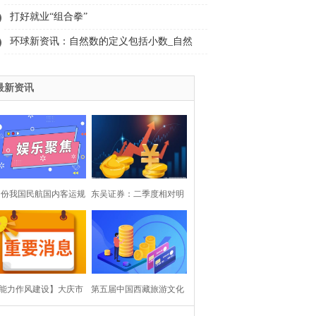
结“致富果” 紫色梦绽贺兰山 环球通讯
打好就业“组合拳”
环球新资讯：自然数的定义包括小数_自然
数包括小数和分数
最新资讯
月份我国民航国内客运规
东吴证券：二季度相对明
同比2019年增长2.6%
确的基本面拐点确立 建议
重视保险板块回调带来的
能力作风建设】大庆市
第五届中国西藏旅游文化
布局机会|当前热文