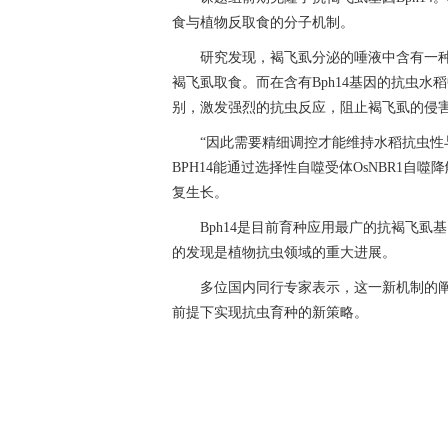
食与植物反取食的分子机制。
研究发现，褐飞虱分泌的唾液中含有一种
褐飞虱取食。而在含有Bph14基因的抗虫水稻
别，激发强烈的抗虫反应，阻止褐飞虱的侵
“因此需要精细调控才能维持水稻抗虫性
BPH14能通过选择性自噬受体OsNBR1自噬
复生长。
Bph14是目前育种应用最广的抗褐飞虱基因
的发现是植物抗虫领域的重大进展。
多位国内同行专家表示，这一新机制的
前提下实现抗虫育种的新策略。
关键词：