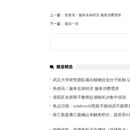
上一篇：
热资讯！服务实体经济 服务消费需求
下一篇：
最后一页
频道精选
武汉大学研究团队揭示植物抗虫分子机制 
产 天天时快讯
热资讯！服务实体经济 服务消费需求
淮阳区名师骨干教师赴湖南长沙集中培训
焦点日报：windows10死机不能动还不能
徐汇新盘雍汇庭确认未触发积分，提前至6月
病根未除，美债危机还在继续（环球热点）