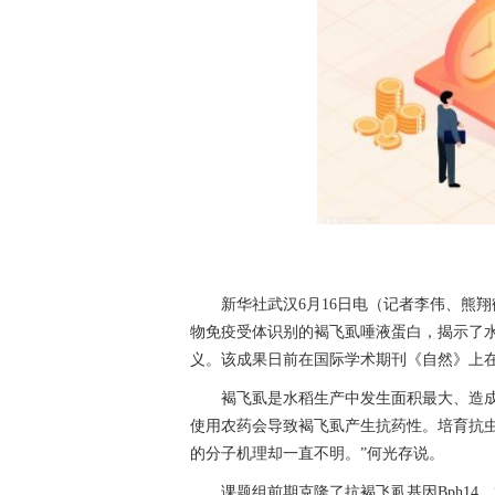
新华社武汉6月16日电（记者李伟、熊
物免疫受体识别的褐飞虱唾液蛋白，揭示了
义。该成果日前在国际学术期刊《自然》上
褐飞虱是水稻生产中发生面积最大、造
使用农药会导致褐飞虱产生抗药性。培育抗
的分子机理却一直不明。”何光存说。
课题组前期克隆了抗褐飞虱基因Bph1