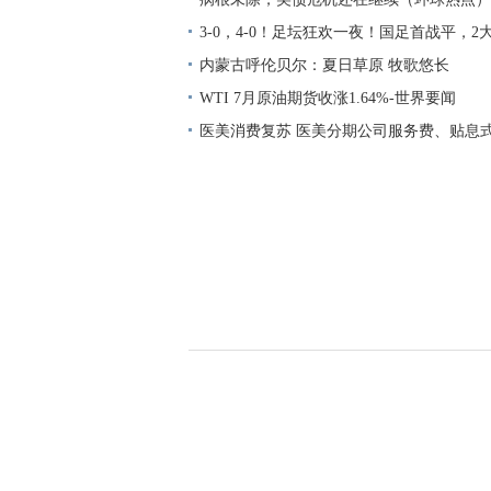
3-0，4-0！足坛狂欢一夜！国足首战平，
发，德国爆冷
内蒙古呼伦贝尔：夏日草原 牧歌悠长
WTI 7月原油期货收涨1.64%-世界要闻
医美消费复苏 医美分期公司服务费、贴息
鲜|环球讯息