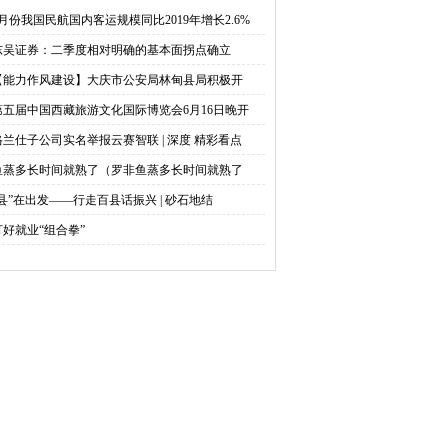
公安局林甸县局积极开
国际博览会6月16日晚开幕
5月份我国民航国内客运规模同比2019年增长2.6%
东吴证券：二季度相对明确的基本面拐点确立
“6.16安全宣传咨询日”活
【能力作风建设】大庆市公安局林甸县局积极开
动
第五届中国西藏旅游文化国际博览会6月16日晚开
格兰仕子公司实名举报云赛智联 | 深度 精彩看点
鱼蒸多长时间就熟了（罗非鱼蒸多长时间就熟了
“县”在出发——行走百县话振兴 | 砂石地结
打好就业“组合拳”