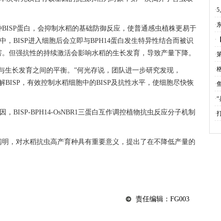
·
·
展
BISP蛋白，会抑制水稻的基础防御反应，使普通感虫植株更易于
·
中，BISP进入细胞后会立即与BPH14蛋白发生特异性结合而被识
害。但强抗性的持续激活会影响水稻的生长发育，导致产量下降。
·
·
与生长发育之间的平衡。”何光存说，团队进一步研究发现，
降解BISP，有效控制水稻细胞中的BISP及抗性水平，使细胞尽快恢
·
·
，BISP-BPH14-OsNBR1三蛋白互作调控植物抗虫反应分子机制
·
阐明，对水稻抗虫高产育种具有重要意义，提出了在不降低产量的
责任编辑：FG003