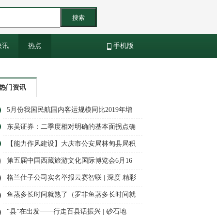
搜索
快讯
热点
手机版
热门资讯
5月份我国民航国内客运规模同比2019年增
长2.6%
东吴证券：二季度相对明确的基本面拐点确
立 建议重视保险板块回调带来的布局机会|
【能力作风建设】大庆市公安局林甸县局积
当前热文
极开展“6.16安全宣传咨询日”活动
第五届中国西藏旅游文化国际博览会6月16
日晚开幕
格兰仕子公司实名举报云赛智联 | 深度 精彩
看点
鱼蒸多长时间就熟了（罗非鱼蒸多长时间就
熟了）-天天简讯
“县”在出发——行走百县话振兴 | 砂石地