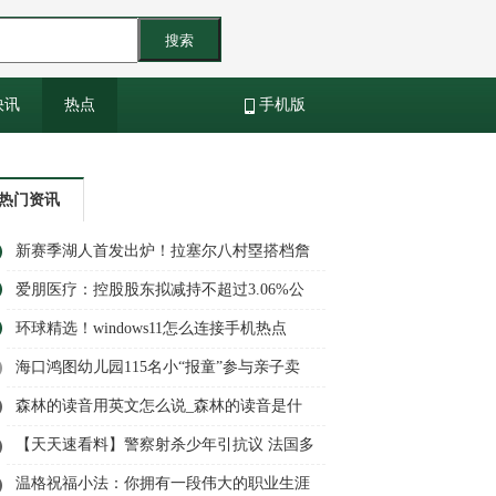
搜索
快讯
热点
手机版
热门资讯
新赛季湖人首发出炉！拉塞尔八村塁搭档詹
眉，文森特有机会_当前通讯
爱朋医疗：控股股东拟减持不超过3.06%公
司股份|环球今热点
环球精选！windows11怎么连接手机热点
WIN10怎么连接手机热点
海口鸿图幼儿园115名小“报童”参与亲子卖
报活动|世界球精选
森林的读音用英文怎么说_森林的读音是什
么
【天天速看料】警察射杀少年引抗议 法国多
地仍有冲突发生
温格祝福小法：你拥有一段伟大的职业生涯