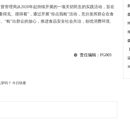
么
·
监督管理局从2020年起持续开展的一项关切民生的实践活动，旨在
看得见、摸得着”，通过开展“你点我检”活动，充分发挥群众在食
·
注、“检”出群众的放心，推进食品安全社会共治，创优消费环境、
·
环
·
·
·
责任编辑：FG003
·
·
3
穿吗？ 今日快看