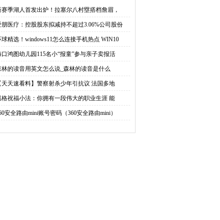
连接手机热点 WIN10怎
小“报童”参与亲子卖报活
新赛季湖人首发出炉！拉塞尔八村塁搭档詹眉，
爱朋医疗：控股股东拟减持不超过3.06%公司股份
么连接手机热点
动|世界球精选
球精选！windows11怎么连接手机热点 WIN10
海口鸿图幼儿园115名小“报童”参与亲子卖报活
森林的读音用英文怎么说_森林的读音是什么
【天天速看料】警察射杀少年引抗议 法国多地
温格祝福小法：你拥有一段伟大的职业生涯 能
60安全路由mini账号密码（360安全路由mini）