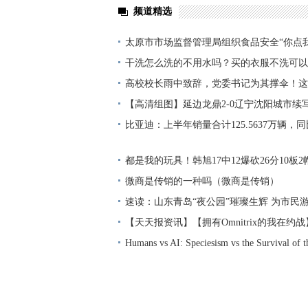
频道精选
太原市市场监督管理局组织食品安全“你点
市场 服务惠民 世界百事通
干洗怎么洗的不用水吗？买的衣服不洗可以
看
高校校长雨中致辞，党委书记为其撑伞！这
【高清组图】延边龙鼎2-0辽宁沈阳城市续
比亚迪：上半年销量合计125.5637万辆，同比
天天热议
都是我的玩具！韩旭17中12爆砍26分10板
微商是传销的一种吗（微商是传销）
速读：山东青岛“夜公园”璀璨生辉 为市民
绿色生态空间
【天天报资讯】【拥有Omnitrix的我在约
不存在的事物
Humans vs AI: Speciesism vs the Survival of th