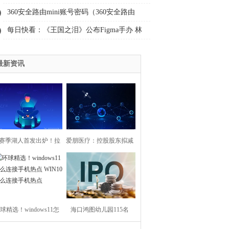
能执教你何其有幸 全球微资讯
360安全路由mini账号密码（360安全路由
mini）
每日快看：《王国之泪》公布Figma手办 林
克手持大师剑海利亚盾
最新资讯
赛季湖人首发出炉！拉
爱朋医疗：控股股东拟减
尔八村塁搭档詹眉，文
持不超过3.06%公司股份|
森特有机会_当前通讯
环球今热点
球精选！windows11怎
海口鸿图幼儿园115名