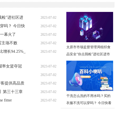
我检”进社区进
2023-07-02
穿吗？ 今日快
2023-07-02
19:24:21
一幕火了
2023-07-02
19:00:42
写主场不败
2023-07-02
18:24:18
太原市市场监督管理局组织食
增长94.25%_
2023-07-02
17:13:23
品安全“你点我检”进社区进市
16:19:31
场 服务惠民 世界百事通
2帽率女篮夺冠
2023-07-02
2023-07-02
15:53:59
游客提供高品质
2023-07-02
14:50:14
战】第三十三章
2023-07-02
13:43:14
干洗怎么洗的不用水吗？买的
e fitter
2023-07-02
13:23:00
衣服不洗可以穿吗？ 今日快看
12:30:04