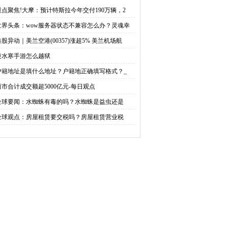
00357)涨超5% 美兰机场
重点聚焦!大摩：预计特斯拉今年交付190万辆，2
世界头条：wow服务器状态不兼容怎么办？灵魂幸
班时刻扩容获批 航空需
港股异动｜美兰空港(00357)涨超5% 美兰机场航
有望带动机场及免税业
逆水寒手游怎么越狱
户籍地址是填什么地址？户籍地正确填写格式？_
务增长_热议
两市合计成交额超5000亿元-每日观点
全球要闻：水蜘蛛有毒的吗？水蜘蛛是益虫还是
全球观点：房屋租赁要交税吗？房屋租赁营业税