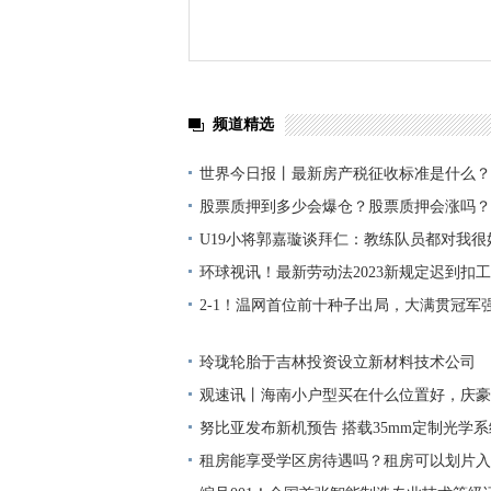
频道精选
世界今日报丨最新房产税征收标准是什么？
人交还是出租人交？
股票质押到多少会爆仓？股票质押会涨吗？
U19小将郭嘉璇谈拜仁：教练队员都对我
非常仔细 新动态
环球视讯！最新劳动法2023新规定迟到扣
班会被辞退吗？
2-1！温网首位前十种子出局，大满贯冠军
中国金花
玲珑轮胎于吉林投资设立新材料技术公司
观速讯丨海南小户型买在什么位置好，庆豪
评
努比亚发布新机预告 搭载35mm定制光学系
租房能享受学区房待遇吗？租房可以划片入