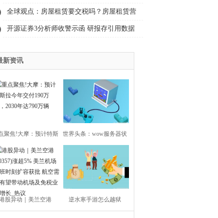
还是害虫？
全球观点：房屋租赁要交税吗？房屋租赁营
业税税率是多少？
开源证券3分析师收警示函 研报存引用数据
错误等问题|全球报资讯
最新资讯
点聚焦!大摩：预计特斯
世界头条：wow服务器状
今年交付190万辆，2030
态不兼容怎么办？灵魂幸
年达790万辆
存者故事线任务在哪里接
港股异动｜美兰空港
逆水寒手游怎么越狱
取？