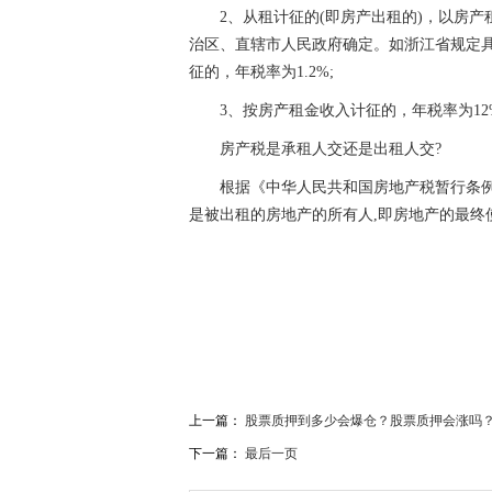
2、从租计征的(即房产出租的)，以房产
治区、直辖市人民政府确定。如浙江省规定具
征的，年税率为1.2%;
3、按房产租金收入计征的，年税率为12
房产税是承租人交还是出租人交?
根据《中华人民共和国房地产税暂行条
是被出租的房地产的所有人,即房地产的最终
关键词：
最新房产税
2023房产税征收标准
个人
上一篇：
股票质押到多少会爆仓？股票质押会涨吗
下一篇：
最后一页