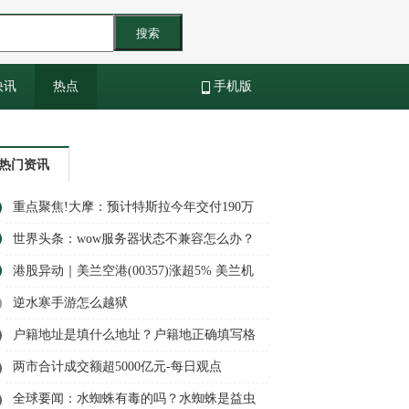
搜索
快讯
热点
手机版
热门资讯
重点聚焦!大摩：预计特斯拉今年交付190万
辆，2030年达790万辆
世界头条：wow服务器状态不兼容怎么办？
灵魂幸存者故事线任务在哪里接取？
港股异动｜美兰空港(00357)涨超5% 美兰机
场航班时刻扩容获批 航空需求有望带动机场
逆水寒手游怎么越狱
及免税业务增长_热议
户籍地址是填什么地址？户籍地正确填写格
式？_全球快资讯
两市合计成交额超5000亿元-每日观点
全球要闻：水蜘蛛有毒的吗？水蜘蛛是益虫