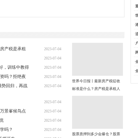
(
·
·
航
·
求
·
·
房产税是承租
2023-07-04
·
2023-07-04
13:02:28
·
很好，训练中教得
2023-07-04
13:16:55
·
工资吗？拒绝夜
2023-07-04
13:05:03
世界今日报丨最新房产税征收
强势回归，再战
2023-07-04
12:59:28
标准是什么？房产税是承租人
12:44:54
交还是出租人交？
2023-07-04
万景峯候鸟点
2023-07-04
12:10:09
统
2023-07-04
11:31:45
学吗？
2023-07-04
11:29:57
股票质押到多少会爆仓？股票