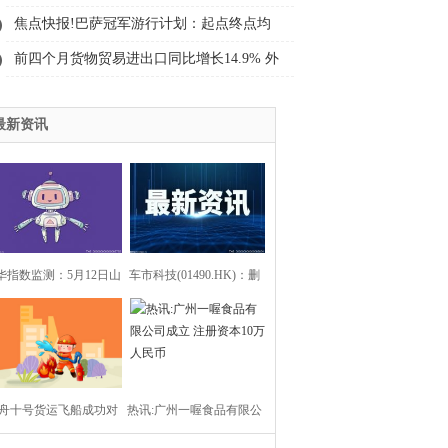
了，而是精神内耗把自己耗干了
为-152.50元/吨
焦点快报!巴萨冠军游行计划：起点终点均
为诺坎普，俱乐部派出三辆大巴
前四个月货物贸易进出口同比增长14.9% 外
贸延续良好增长态势
最新资讯
华指数监测：5月12日山
车市科技(01490.HK)：删
港口大商中心钢坯价格
除公司中文名称及中文股
幅上涨、热轧C料价格
份简称-每日热点
舟十号货运飞船成功对
微幅下跌
热讯:广州一喔食品有限公