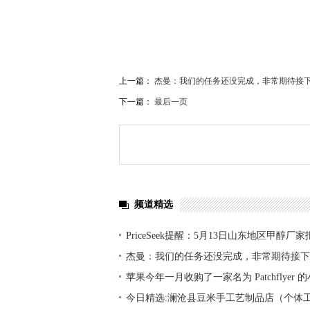
上一篇：
杰曼：我们的任务还没完成，非常期待接
下一篇：
最后一页
频道精选
PriceSeek提醒：5月13日山东地区甲醇厂
杰曼：我们的任务还没完成，非常期待接下
比赛
苹果今年一月收购了一家名为 Patchflyer 
热推荐
今日精选:澜沧县豆米手工艺制品店（个体工