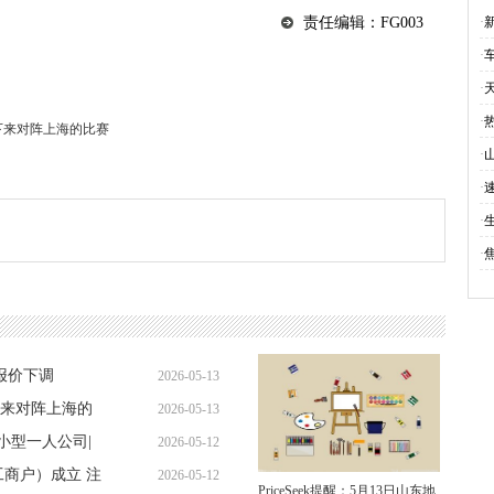
接
·
责任编辑：FG003
·
天
·
购
·
下来对阵上海的比赛
·
1
·
·
·
家报价下调
2026-05-13
来对阵上海的
2026-05-13
11:17:45
的小型一人公司|
2026-05-12
06:40:44
商户）成立 注
2026-05-12
20:27:29
PriceSeek提醒：5月13日山东地