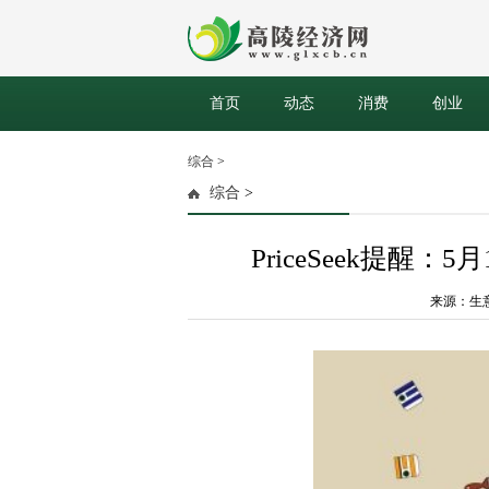
首页
动态
消费
创业
综合
>
综合
>
PriceSeek提醒
来源：生意社 