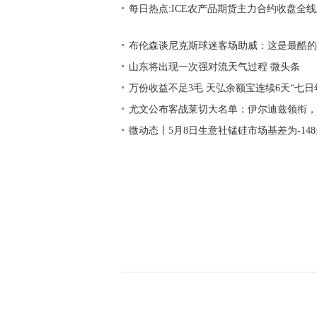
册资本5万人民币
每日热点:ICE农产品期货主力合约收盘全
货涨12.34%
布伦森谈尼克斯球迷客场助威：这是最酷的
山东将出现一次强对流天气过程 微头条
万份收益不足3毛 天弘余额宝连续6天“七日
于1％-快资讯
尤文公布客战莱切大名单：伊尔迪兹领衔，
桑在列_快播
微动态丨5月8日生意社锰硅市场基差为-148