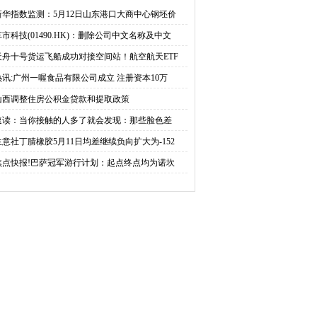
空间站！航空航天ETF
司成立 注册资本10万人民
新华指数监测：5月12日山东港口大商中心钢坯价
车市科技(01490.HK)：删除公司中文名称及中文
弘（159241）盘中净申
币
天舟十号货运飞船成功对接空间站！航空航天ETF
超1500万份，换手率超
热讯:广州一喔食品有限公司成立 注册资本10万
山西调整住房公积金贷款和提取政策
0%居同标的第一 新视野
速读：当你接触的人多了就会发现：那些脸色差
生意社丁腈橡胶5月11日均差继续负向扩大为-152
焦点快报!巴萨冠军游行计划：起点终点均为诺坎