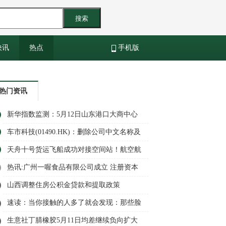
搜索
快讯
热点
手机版
热门资讯
新华指数监测：5月12日山东港口大商中心
钢坯价格微幅上涨、热轧C料价格微幅下跌
车市科技(01490.HK)：删除公司中文名称及
中文股份简称-每日热点
天舟十号货运飞船成功对接空间站！航空航
天ETF天弘（159241）盘中净申购超1500万
热讯:广州一喔食品有限公司成立 注册资本
份，换手率超10%居同标的第一 新视野
10万人民币
山西调整住房公积金贷款和提取政策
速读：当你接触的人多了就会发现：那些脸
色差、身体虚、气场弱的人，往往不是太累
生意社丁腈橡胶5月11日均差继续负向扩大