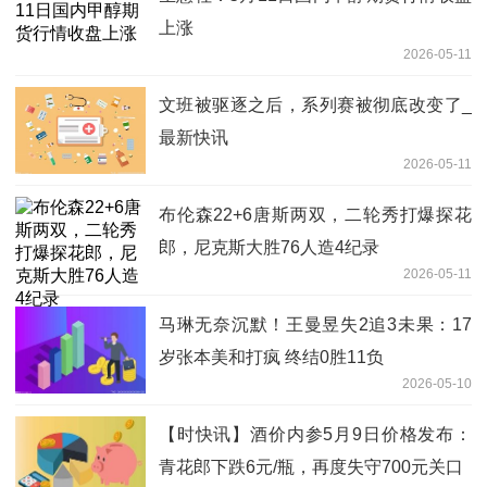
上涨
2026-05-11
文班被驱逐之后，系列赛被彻底改变了_
最新快讯
2026-05-11
布伦森22+6唐斯两双，二轮秀打爆探花
郎，尼克斯大胜76人造4纪录
2026-05-11
马琳无奈沉默！王曼昱失2追3未果：17
岁张本美和打疯 终结0胜11负
2026-05-10
【时快讯】酒价内参5月9日价格发布：
青花郎下跌6元/瓶，再度失守700元关口