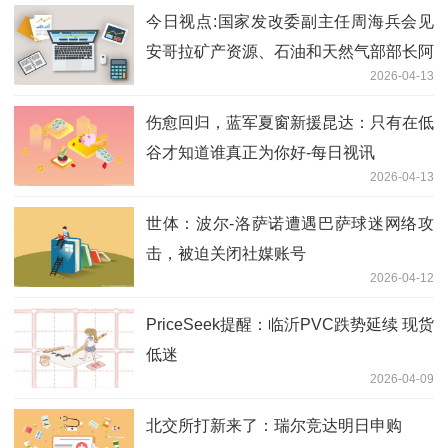
今日视点:国家发改委副主任周海兵会见
安哥拉矿产资源、石油和天然气部部长阿
2026-04-13
泽维多
伤愈回归，蓝军夏窗新援昆达：只有在低
谷才知道谁真正为你好-每日视讯
2026-04-13
世体：波尔-洛萨诺遭遇巴萨球迷网络攻
击，被迫关闭社媒账号
2026-04-12
PriceSeek提醒：临沂PVC跌势延续 现货
低迷
2026-04-09
北交所打新来了：瑞尔竞达明日申购