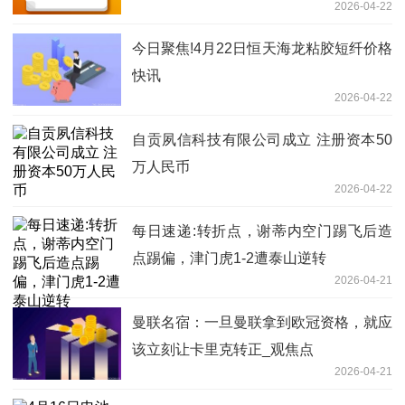
2026-04-22
今日聚焦!4月22日恒天海龙粘胶短纤价格
快讯
2026-04-22
自贡夙信科技有限公司成立 注册资本50
万人民币
2026-04-22
每日速递:转折点，谢蒂内空门踢飞后造
点踢偏，津门虎1-2遭泰山逆转
2026-04-21
曼联名宿：一旦曼联拿到欧冠资格，就应
该立刻让卡里克转正_观焦点
2026-04-21