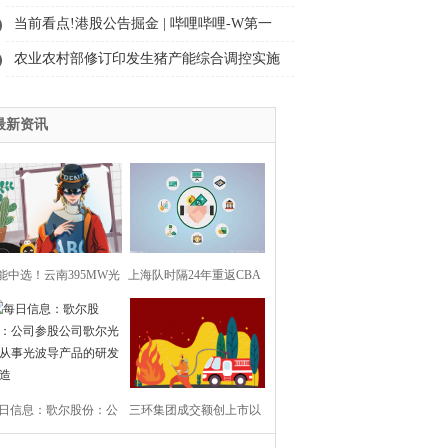
幅走低 微动态
当前看点!港股公告掘金 | 哔哩哔哩-W第一
季度经调整净利润同比增加62% 毛利率15连
农业农村部修订印发生猪产能综合调控实施
升 月活跃用户突破3.76亿
方案
最新资讯
能中选！云南395MW光
上海队时隔24年重返CBA
伏项目公示业主
总决赛_焦点信息
日信息：歌尔股份：公
三环集团成交额创上市以