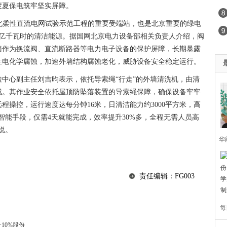
度夏保电筑牢坚实屏障。
张北柔性直流电网试验示范工程的重要受端站，也是北京重要的绿电
0亿千瓦时的清洁能源。据国网北京电力设备部相关负责人介绍，阀
墙作为换流阀、直流断路器等电力电子设备的保护屏障，长期暴露
性电化学腐蚀，加速外墙结构腐蚀老化，威胁设备安全稳定运行。
中心副主任刘吉昀表示，依托导索绳“行走”的外墙清洗机，由清
成。其作业安全依托屋顶防坠落装置的导索绳保障，确保设备牢牢
程操控，运行速度达每分钟16米，日清洁能力约3000平方米，高
智能手段，仅需4天就能完成，效率提升30%多，全程无需人员高
说。
华
责任编辑：FG003
每
10%股份