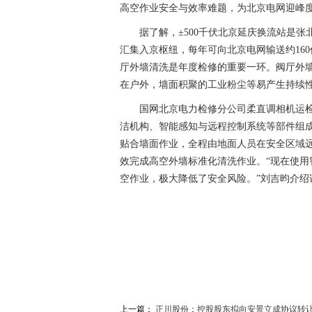
高空作业安全与效率难题，为北京电网迎峰
据了解，±500千伏北京延庆换流站是
汇集入京枢纽，每年可向北京电网输送约16
厅外墙清洗是年度检修的重要一环。阀厅外
在户外，墙面积聚的工业粉尘等易产生持续
国网北京电力检修分公司柔直调相机运检
洁机构、智能感知与远程控制系统等部件组
贴合墙面作业，全程由地面人员在安全区域远
效完成高空外墙标准化清洗作业。“现在使用
空作业，极大降低了安全风险。”刘吉昀介绍
关键词：
最新资讯
上一篇：
正川股份：控股股东拟向安景立成协议转让