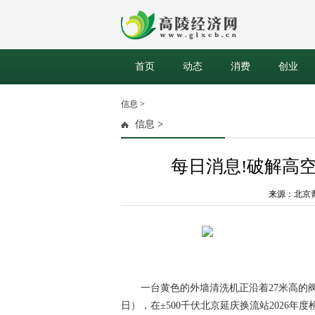
首页
动态
消费
创业
信息
>
信息
>
每日消息!破解高
来源：北京青年报
一台黄色的外墙清洗机正沿着27米高的
日），在±500千伏北京延庆换流站2026