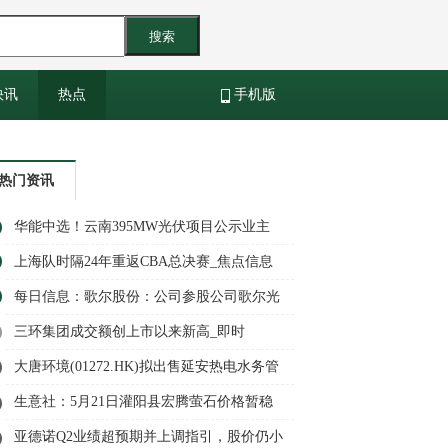
搜索
快讯
热点
手机版
热门资讯
华能中选！云南395MW光伏项目公示业主
上海队时隔24年重返CBA总决赛_焦点信息
每日信息：歌尔股份：公司参股公司歌尔光
学从事光波导产品的研发制造
三环集团成交额创上市以来新高_即时
大唐环境(01272.HK)拟出售延安热电水务管
理中心项目全部资产 代价为5781.18万元
生意社：5月21日灌阳县宏腾萤石价格暂稳
亚德诺Q2业绩超预期并上调指引，股价仍小