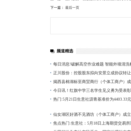
下一篇：
最后一页
频道精选
每日消息!破解高空作业难题 智能外墙清洗
正川股份：控股股东拟向安景立成协议转让
揭西县棉湖标至商贸商行（个体工商户）成
万人民币
今日讯！红旗中学三名学生见义勇为受表彰
热门:5月21日生意社沥青基准价为4403.33元
仙女湖区好酒不见酒坊（个体工商户）成立
人民币
焦点热门:生意社：5月18日上海期货交易所期