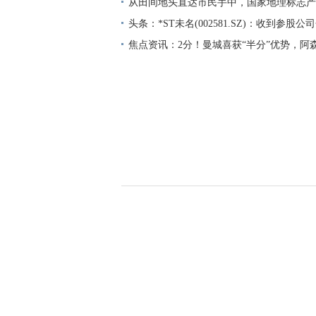
吨
从田间地头直达市民手中，国家地理标志产
8424”头茬西瓜熟啦！
头条：*ST未名(002581.SZ)：收到参股公司
焦点资讯：2分！曼城喜获“半分”优势，阿
军点