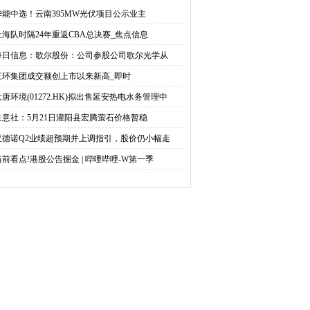
参股公司歌尔光学从事
来新高_即时
华能中选！云南395MW光伏项目公示业主
上海队时隔24年重返CBA总决赛_焦点信息
光波导产品的研发制造
每日信息：歌尔股份：公司参股公司歌尔光学从
三环集团成交额创上市以来新高_即时
大唐环境(01272.HK)拟出售延安热电水务管理中
生意社：5月21日灌阳县宏腾萤石价格暂稳
亚德诺Q2业绩超预期并上调指引，股价仍小幅走
当前看点!港股公告掘金 | 哔哩哔哩-W第一季