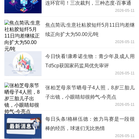
连环官司！三次裁判，三种态度-百事通
2026-05-11
焦点简讯:生意社粘胶短纤5月11日均差继
续正向扩大为50.00元/吨
2026-05-11
今日快看!康希诺生物：青少年及成人用
Td5cp获国家药监局优先审评
2026-05-11
张柏芝母亲节晒母子4人照，8岁三胎儿
子出镜，小眼睛却很帅气-今亮点
2026-05-11
每日头条!格林伍德：效力马赛是一段很
棒的经历，球迷们无比热情
2026-05-11