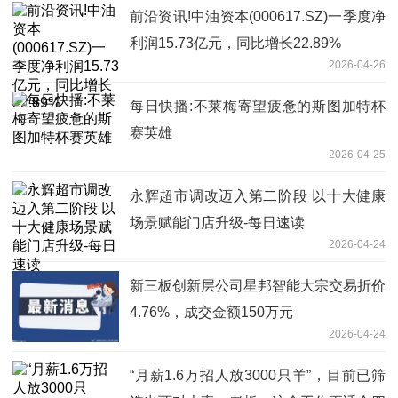
前沿资讯!中油资本(000617.SZ)一季度净
利润15.73亿元，同比增长22.89%
2026-04-26
每日快播:不莱梅寄望疲惫的斯图加特杯
赛英雄
2026-04-25
永辉超市调改迈入第二阶段 以十大健康
场景赋能门店升级-每日速读
2026-04-24
新三板创新层公司星邦智能大宗交易折价
4.76%，成交金额150万元
2026-04-24
“月薪1.6万招人放3000只羊”，目前已筛