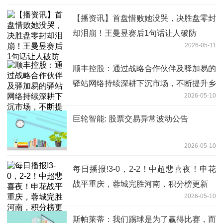
【播资讯】首盘惜败她没哭，决胜盘零封
却泪崩！王曼昱赛后1句话让人破防
2026-05-11
顺丰控股：通过战略合作伙伴及驿加易的
驿站网络持续深耕下沉市场，不断提升乡
2026-05-10
镇覆盖率 焦点播报
巨轮智能: 股票交易异常波动公告
2026-05-10
每日播报!3-0，2-2！中超悲喜夜！申花
战平重庆，蓉城完胜河南，积分榜更新
2026-05-10
斯帕莱蒂：我们踢球是为了赢得比赛，而