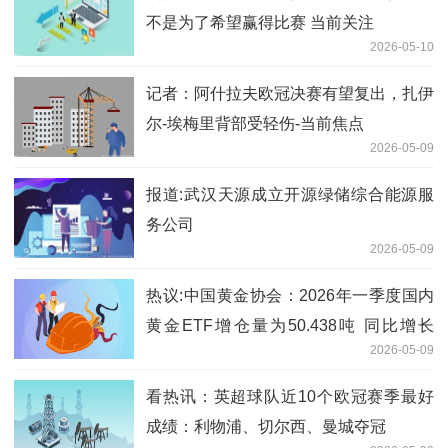
不是为了希望赢得比赛 当前关注
2026-05-10
记者：阿什拉夫欧冠决赛有望复出，扎伊
尔-埃梅里背部受轻伤-当前焦点
2026-05-09
报道:武汉天源成立开源绿储综合能源服
务公司
2026-05-09
热议:中国黄金协会：2026年一季度国内
黄金ETF增仓量为50.438吨 同比增长
2026-05-09
114.88%
看热讯：英超球队近10个欧冠赛季最好
成绩：利物浦、切尔西、曼城夺冠