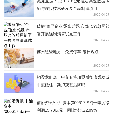
兆龙互连：拟10.79亿元投建高速数据传
输与连接技术研发及产品制造项目
2026-04-27
破解“僵尸企业”退出难题 市场监管总局部
署开展强制清算试点工作
2026-04-27
苏州这些地方，免费停车-每日观点
2026-04-27
铜梁龙血赚！申花弃将加盟后彻底爆发成
中流砥柱，斯卢茨基后悔吗
2026-04-27
前沿资讯!中油资本(000617.SZ)一季度净
利润15.73亿元，同比增长22.89%