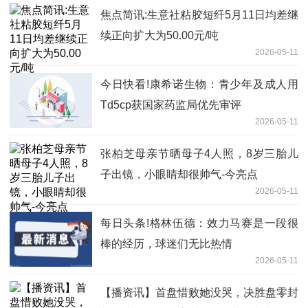
焦点简讯:生意社粘胶短纤5月11日均差继
续正向扩大为50.00元/吨
2026-05-11
今日快看!康希诺生物：青少年及成人用
Td5cp获国家药监局优先审评
2026-05-11
张柏芝母亲节晒母子4人照，8岁三胎儿
子出镜，小眼睛却很帅气-今亮点
2026-05-11
每日头条!格林伍德：效力马赛是一段很
棒的经历，球迷们无比热情
2026-05-11
【播资讯】首盘惜败她没哭，决胜盘零封