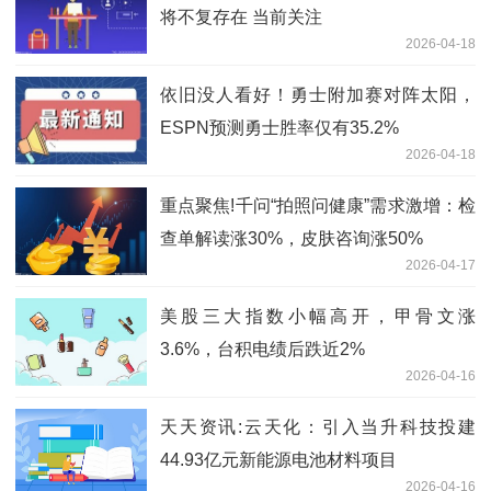
将不复存在 当前关注
2026-04-18
依旧没人看好！勇士附加赛对阵太阳，
ESPN预测勇士胜率仅有35.2%
2026-04-18
重点聚焦!千问“拍照问健康”需求激增：检
查单解读涨30%，皮肤咨询涨50%
2026-04-17
美股三大指数小幅高开，甲骨文涨
3.6%，台积电绩后跌近2%
2026-04-16
天天资讯:云天化：引入当升科技投建
44.93亿元新能源电池材料项目
2026-04-16