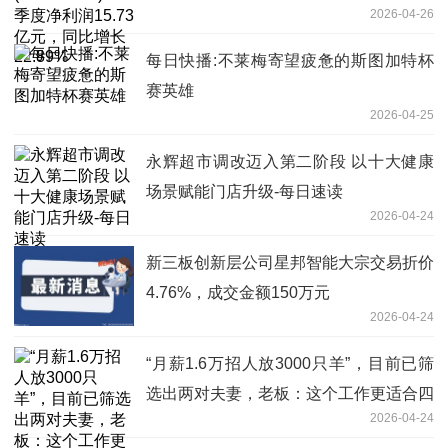
2026-04-26
每日快播:不莱梅寄望疲惫的斯图加特杯
赛英雄
2026-04-25
永辉超市调改迈入第二阶段 以十大健康
场景赋能门店升级-每日速读
2026-04-24
新三板创新层公司星邦智能大宗交易折价
4.76%，成交金额150万元
2026-04-24
“月薪1.6万招人放3000只羊”，目前已筛
选出两对夫妻，老板：这个工作更适合四
2026-04-24
五十岁的人