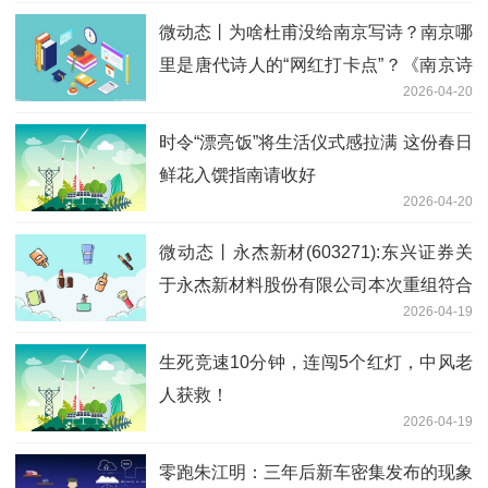
微动态丨为啥杜甫没给南京写诗？南京哪
里是唐代诗人的“网红打卡点”？《南京诗
2026-04-20
词三百首》走进诗歌中的金陵城史
时令“漂亮饭”将生活仪式感拉满 这份春日
鲜花入馔指南请收好
2026-04-20
微动态丨永杰新材(603271):东兴证券关
于永杰新材料股份有限公司本次重组符合
2026-04-19
《上市公司监管指引第9号——上市公司
筹划和实施重大资产重组的监管要求》第
生死竞速10分钟，连闯5个红灯，中风老
四条规定的核查意见
人获救！
2026-04-19
零跑朱江明：三年后新车密集发布的现象