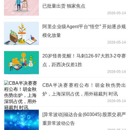
已批量出货 独家焦点
2026-05-14
阿里企业级Agent平台“悟空” 开始逐步规
模化放量
2026-05-14
20岁怪兽觉醒！马刺126-97大胜3-2夺赛
点，距西决仅差1胜
2026-05-14
CBA半决赛赛程公布！胡金秋伤势出
炉，上海深圳占优，用外籍裁判 时讯
2026-05-14
[异常波动]福达合金(603045):股票交易严
重异常波动公告