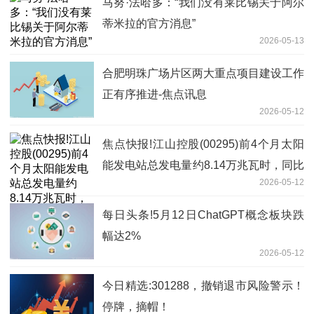
马努·法哈多：“我们没有莱比锡关于阿尔
蒂米拉的官方消息”
2026-05-13
合肥明珠广场片区两大重点项目建设工作
正有序推进-焦点讯息
2026-05-12
焦点快报!江山控股(00295)前4个月太阳
能发电站总发电量约8.14万兆瓦时，同比
2026-05-12
下降20.5%
每日头条!5月12日ChatGPT概念板块跌
幅达2%
2026-05-12
今日精选:301288，撤销退市风险警示！
停牌，摘帽！