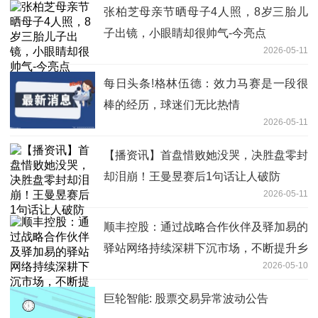
张柏芝母亲节晒母子4人照，8岁三胎儿
子出镜，小眼睛却很帅气-今亮点
2026-05-11
每日头条!格林伍德：效力马赛是一段很
棒的经历，球迷们无比热情
2026-05-11
【播资讯】首盘惜败她没哭，决胜盘零封
却泪崩！王曼昱赛后1句话让人破防
2026-05-11
顺丰控股：通过战略合作伙伴及驿加易的
驿站网络持续深耕下沉市场，不断提升乡
2026-05-10
镇覆盖率 焦点播报
巨轮智能: 股票交易异常波动公告