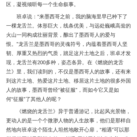
区，凝视倾听每一个生命叙事。
班卓说：“来墨西哥之前，我的脑海里早已种下了
一棵龙舌兰。体形巨大，线条优美，与远处巍峨高耸的
火山一同构成壮丽背景，酿出了墨西哥人的爱与
恨。”龙舌兰是墨西哥的灵魂符号，内蕴着墨西哥人坚
韧、厚重又热烈的气质，踏足这片土地之后，班卓才发
现，龙舌兰有200多种，姿态各异。在《燃烧的龙舌
兰》里，我们读到的，不仅是墨西哥人的故事，还有来
到这片土地、热爱这片土地、移居这片土地的很多外国
人的故事，墨西哥曾经“被征服”，而如今它又是如
何“征服”了其他人的呢？
《燃烧的龙舌兰》异于普通游记，比起风光景物，
更动人的是一个个微渺人物的人生故事，他们是那样自
然地向班卓这个陌生人坦然地敞开心扉，“相遇”可以那