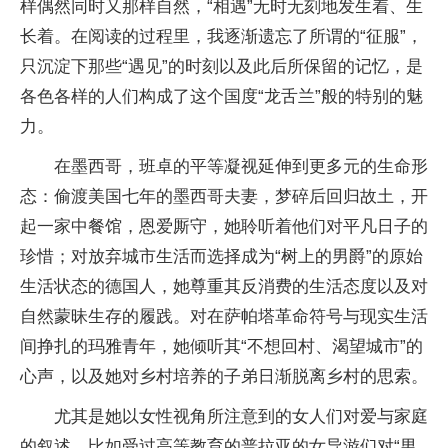
样偶然同时又那样自然，“相遇”无时无刻地发生着、生
长着。在阅读的过程里，我逐渐遗忘了所谓的“征服”，
只沉淀下那些“遇见”的时刻以及此后所保留的记忆，是
各色各样的人们构成了这个国度“龙舌兰”般的特别的魅
力。
在墨西哥，班卓的平等凝视延伸到更多元的生命形
态：偷渡美国七年的墨西哥夫妻，梦碎后回归故土，开
起一家中餐馆，恩爱厮守，她聆听着他们对平凡日子的
珍惜；对放弃城市生活而选择成为“树上的男爵”的原始
生活状态的德国人，她尊重其反消费的生活态度以及对
自然蒙昧生存的履践。对在萨帕塔革命符号与现实生活
间挣扎的玛雅青年，她倾听其“不想回村、渴望城市”的
心声，以及她对乡村培养的子弟日渐脱离乡村的思索。
尤其是她以女性视角所注意到的女人们对爱与家庭
的叙述，比如受过高等教育的普拉亚的女导游们对“男