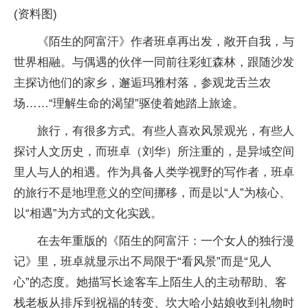
(资料图)
《陌生的阿富汗》作者班卓再出发，敞开自我，与
世界相融。与偶遇的伙伴一同前往彩虹森林，跟随沙发
主探访他们的家乡，邂逅玛雅村落，参观龙舌兰农
场……“理解生命的渴望”驱使着她踏上旅途。
旅行，有很多方式。有些人喜欢风景观光，有些人
探讨人文历史，而班卓（刘华）所注重的，是异域空间
里人与人的相遇。作为具备人类学视野的写作者，班卓
的旅行不是地理意义的空间挪移，而是以“人”为核心、
以“相遇”为方式的文化实践。
在去年重版的《陌生的阿富汗：一个女人的独行漫
记》里，班卓就显示出不局限于“看风景”而是“见人
心”的态度。她描写长途客车上陌生人的主动帮助、客
栈老板从排斥到祝福的转变、坎大哈小姑娘收到礼物时