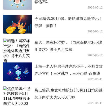
幅达2%
2026-05-12
今日精选:301288，撤销退市风险警示！
停牌，摘帽！
2026-05-12
精选！国家标准委：《自然保护地标识通
用要求》将于八月实施
2026-05-12
上海一老人把房子过户给孙子，不料导致
连环官司！三次裁判，三种态度-百事通
2026-05-11
焦点简讯:生意社粘胶短纤5月11日均差继
续正向扩大为50.00元/吨
2026-05-11