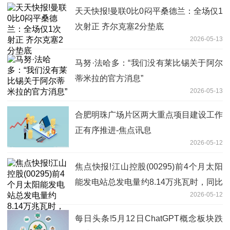
天天快报!曼联0比0闷平桑德兰：全场仅1
次射正 齐尔克塞2分垫底
2026-05-13
马努·法哈多：“我们没有莱比锡关于阿尔
蒂米拉的官方消息”
2026-05-13
合肥明珠广场片区两大重点项目建设工作
正有序推进-焦点讯息
2026-05-12
焦点快报!江山控股(00295)前4个月太阳
能发电站总发电量约8.14万兆瓦时，同比
2026-05-12
下降20.5%
每日头条!5月12日ChatGPT概念板块跌