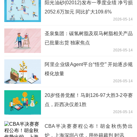
阳光油砂(02012)发布一季度业绩 净亏损
2052.6万加元 同比扩大109.6%
2026-05-14
圣泉集团：碳氢树脂及双马树脂相关产品
已批量出货 独家焦点
2026-05-14
阿里企业级Agent平台“悟空” 开始逐步规
模化放量
2026-05-14
20岁怪兽觉醒！马刺126-97大胜3-2夺赛
点，距西决仅差1胜
2026-05-14
CBA半决赛赛程公布！胡金秋伤势出
炉，上海深圳占优，用外籍裁判 时讯