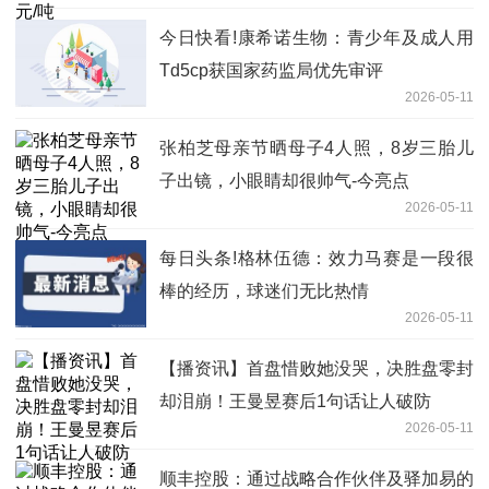
今日快看!康希诺生物：青少年及成人用
Td5cp获国家药监局优先审评
2026-05-11
张柏芝母亲节晒母子4人照，8岁三胎儿
子出镜，小眼睛却很帅气-今亮点
2026-05-11
每日头条!格林伍德：效力马赛是一段很
棒的经历，球迷们无比热情
2026-05-11
【播资讯】首盘惜败她没哭，决胜盘零封
却泪崩！王曼昱赛后1句话让人破防
2026-05-11
顺丰控股：通过战略合作伙伴及驿加易的