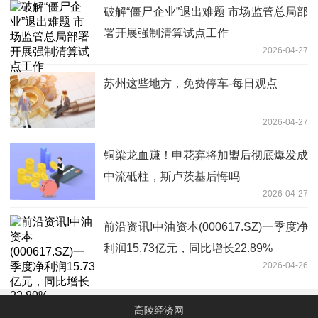
破解“僵尸企业”退出难题 市场监管总局部
署开展强制清算试点工作
2026-04-27
苏州这些地方，免费停车-每日观点
2026-04-27
铜梁龙血赚！申花弃将加盟后彻底爆发成
中流砥柱，斯卢茨基后悔吗
2026-04-27
前沿资讯!中油资本(000617.SZ)一季度净
利润15.73亿元，同比增长22.89%
2026-04-26
高陵经济网