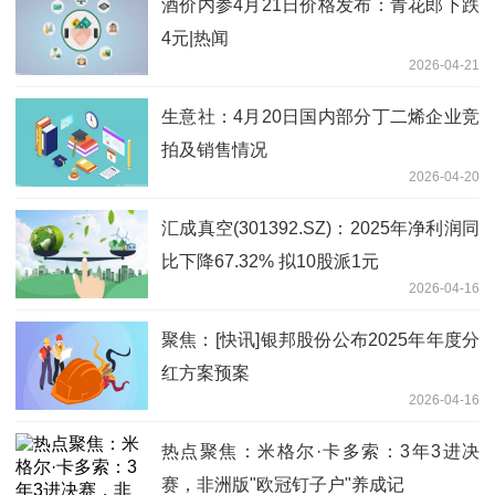
酒价内参4月21日价格发布：青花郎下跌
4元|热闻
2026-04-21
生意社：4月20日国内部分丁二烯企业竞
拍及销售情况
2026-04-20
汇成真空(301392.SZ)：2025年净利润同
比下降67.32% 拟10股派1元
2026-04-16
聚焦：[快讯]银邦股份公布2025年年度分
红方案预案
2026-04-16
热点聚焦：米格尔·卡多索：3年3进决
赛，非洲版"欧冠钉子户"养成记