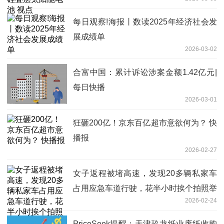
每日观察!海报丨数读2025年经济社会发
展成绩单
2026-03-02
合富中国：累计诉讼涉案金额1.42亿元|
每日快播
2026-03-01
狂砸200亿！京东百亿超市意欲何为？ 快
播报
2026-02-27
女子返程被堵高速，发现20多辆私家车
占用应急车道行驶，花半小时挨个拍照举
2026-02-24
报，当事人发声；交警回应：处理中_热
推荐
PriceSeek提醒：天津玖龙纸业废纸收购