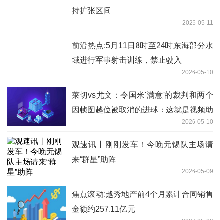
持扩张区间
2026-05-11
前沿热点:5月11日8时至24时东海部分水
域进行军事射击训练，禁止驶入
2026-05-10
莱切vs尤文：令国米'满意'的裁判和两个
因帧图越位被取消的进球：这就是视频助
2026-05-10
理裁判-焦点信息
观速讯丨刚刚发车！今晚无锡队主场请
来“群星”助阵
2026-05-09
焦点滚动:越秀地产前4个月累计合同销售
金额约257.11亿元