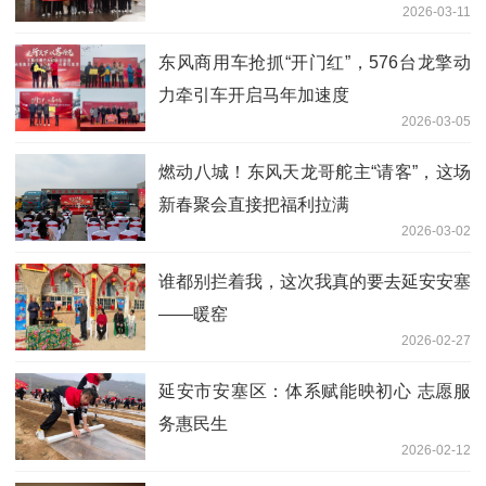
2026-03-11
东风商用车抢抓“开门红”，576台龙擎动
力牵引车开启马年加速度
2026-03-05
燃动八城！东风天龙哥舵主“请客”，这场
新春聚会直接把福利拉满
2026-03-02
谁都别拦着我，这次我真的要去延安安塞
——暖窑
2026-02-27
延安市安塞区：体系赋能映初心 志愿服
务惠民生
2026-02-12