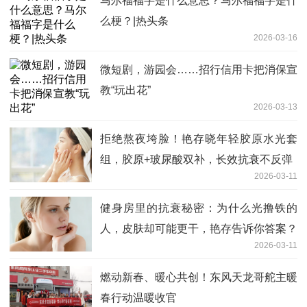
马尔福福字是什么意思？马尔福福字是什
么梗？|热头条
2026-03-16
微短剧，游园会……招行信用卡把消保宣
教“玩出花”
2026-03-13
拒绝熬夜垮脸！艳存晓年轻胶原水光套
组，胶原+玻尿酸双补，长效抗衰不反弹
2026-03-11
健身房里的抗衰秘密：为什么光撸铁的
人，皮肤却可能更干，艳存告诉你答案？
2026-03-11
燃动新春、暖心共创！东风天龙哥舵主暖
春行动温暖收官