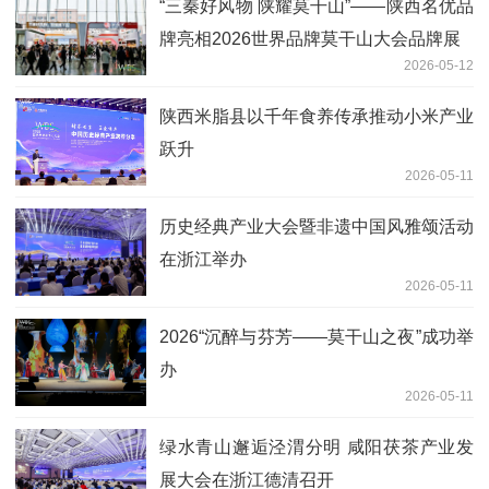
“三秦好风物 陕耀莫干山”——陕西名优品
牌亮相2026世界品牌莫干山大会品牌展
2026-05-12
陕西米脂县以千年食养传承推动小米产业
跃升
2026-05-11
历史经典产业大会暨非遗中国风雅颂活动
在浙江举办
2026-05-11
2026“沉醉与芬芳——莫干山之夜”成功举
办
2026-05-11
绿水青山邂逅泾渭分明 咸阳茯茶产业发
展大会在浙江德清召开