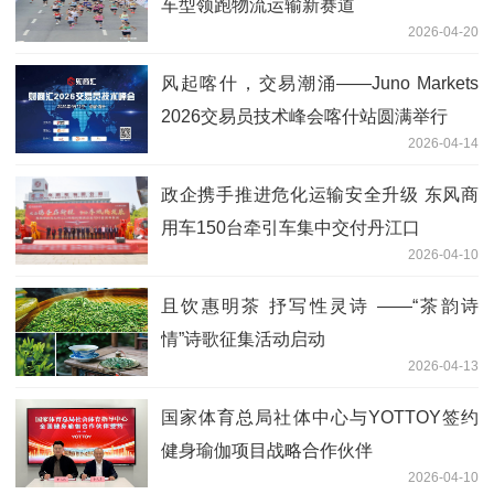
车型领跑物流运输新赛道
2026-04-20
风起喀什，交易潮涌——Juno Markets
2026交易员技术峰会喀什站圆满举行
2026-04-14
政企携手推进危化运输安全升级 东风商
用车150台牵引车集中交付丹江口
2026-04-10
且饮惠明茶 抒写性灵诗 ——“茶韵诗
情”诗歌征集活动启动
2026-04-13
国家体育总局社体中心与YOTTOY签约
健身瑜伽项目战略合作伙伴
2026-04-10