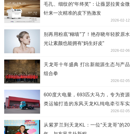
毛孔、细纹的“年终奖”：让薇瑟拉黄金微
针来一次精准的皮下热激发
2026-02-12
别再用粉底“糊墙”了！艳存晓年轻胶原水
光让素颜也能拥有“妈生好皮”
2026-02-06
天龙哥十年盛典 打出新能源生态与产品
组合拳
2026-02-05
600度大电量，693匹大马力，专为资源
类运输打造的东风天龙KL纯电牵引车实
2026-02-05
拍
从紫罗兰到天龙KL：一位“天龙哥”的20
年，与东风共赴新程