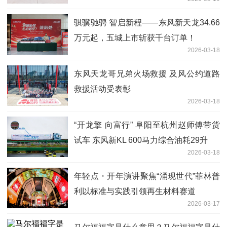
骐骥驰骋 智启新程——东风新天龙34.66
万元起，五城上市斩获千台订单！
2026-03-18
东风天龙哥兄弟火场救援 及风公约道路
救援活动受表彰
2026-03-18
“开龙擎 向富行” 阜阳至杭州赵师傅带货
试车 东风新KL 600马力综合油耗29升
2026-03-18
年轻点・开年演讲聚焦“涌现世代”菲林普
利以标准与实践引领再生材料赛道
2026-03-17