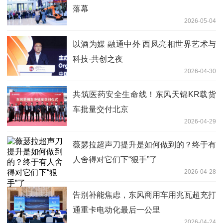
落幕
2026-05-04
以酒为媒 融通中外 西凤亮相世界艺术与
科技·共创之夜
2026-04-30
共筑医药安全生命线！东风天锦KR载货
车批量交付北京
2026-04-29
薇瑟拉超声刀提升是如何做到的？终于有
人舍得对它们下“狠手”了
2026-04-28
告别补能焦虑，东风商用车用兆瓦超充打
通重卡电动化最后一公里
2026-04-24