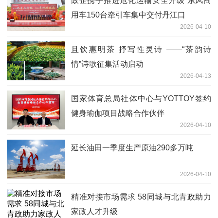
政企携手推进危化运输安全升级 东风商
用车150台牵引车集中交付丹江口
2026-04-10
且饮惠明茶 抒写性灵诗 ——“茶韵诗
情”诗歌征集活动启动
2026-04-13
国家体育总局社体中心与YOTTOY签约
健身瑜伽项目战略合作伙伴
2026-04-10
延长油田一季度生产原油290多万吨
2026-04-10
精准对接市场需求 58同城与北青政助力
家政人才升级