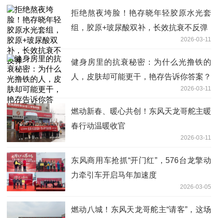
拒绝熬夜垮脸！艳存晓年轻胶原水光套
组，胶原+玻尿酸双补，长效抗衰不反弹
2026-03-11
健身房里的抗衰秘密：为什么光撸铁的
人，皮肤却可能更干，艳存告诉你答案？
2026-03-11
燃动新春、暖心共创！东风天龙哥舵主暖
春行动温暖收官
2026-03-11
东风商用车抢抓“开门红”，576台龙擎动
力牵引车开启马年加速度
2026-03-05
燃动八城！东风天龙哥舵主“请客”，这场