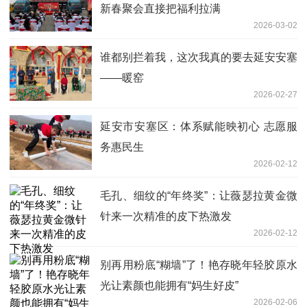
新春聚会直接把福利拉满
2026-03-02
谁都别拦着我，这次我真的要去延安安塞
——暖窑
2026-02-27
延安市安塞区：体系赋能映初心 志愿服
务惠民生
2026-02-12
毛孔、细纹的“年终奖”：让薇瑟拉黄金微
针来一次精准的皮下热激发
2026-02-12
别再用粉底“糊墙”了！艳存晓年轻胶原水
光让素颜也能拥有“妈生好皮”
2026-02-06