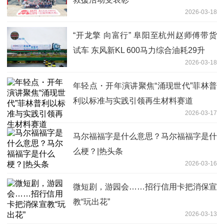
2026-03-18
“开龙擎 向富行” 阜阳至杭州赵师傅带货
试车 东风新KL 600马力综合油耗29升
2026-03-18
年轻点・开年演讲聚焦“涌现世代”菲林普
利以标准与实践引领再生材料赛道
2026-03-17
马尔福福字是什么意思？马尔福福字是什
么梗？|热头条
2026-03-16
微短剧，游园会……招行信用卡把消保宣
教“玩出花”
2026-03-13