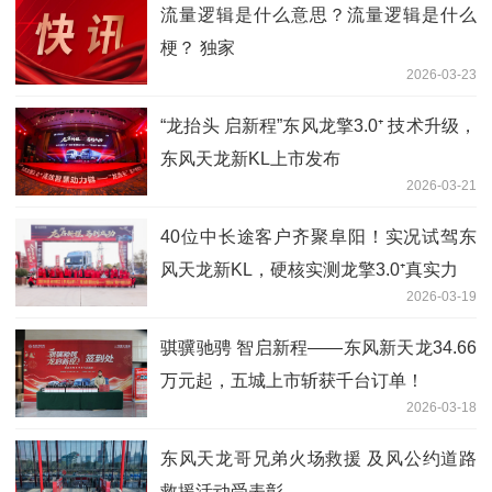
流量逻辑是什么意思？流量逻辑是什么
梗？ 独家
2026-03-23
“龙抬头 启新程”东风龙擎3.0⁺ 技术升级，
东风天龙新KL上市发布
2026-03-21
40位中长途客户齐聚阜阳！实况试驾东
风天龙新KL，硬核实测龙擎3.0⁺真实力
2026-03-19
骐骥驰骋 智启新程——东风新天龙34.66
万元起，五城上市斩获千台订单！
2026-03-18
东风天龙哥兄弟火场救援 及风公约道路
救援活动受表彰