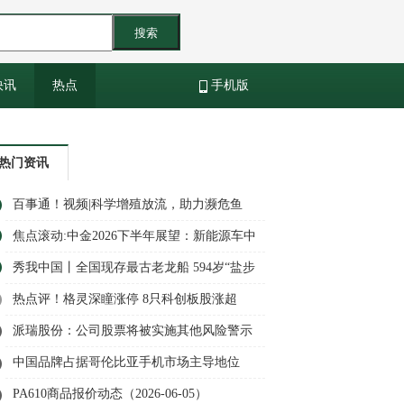
搜索
快讯
热点
手机版
热门资讯
百事通！视频|科学增殖放流，助力濒危鱼
类“回家”！
焦点滚动:中金2026下半年展望：新能源车中
游上行周期趋势不改 基本面与新技术共振
秀我中国丨全国现存最古老龙船 594岁“盐步
老龙”起水
热点评！格灵深瞳涨停 8只科创板股涨超
10%
派瑞股份：公司股票将被实施其他风险警示
8日起停牌一天 热推荐
中国品牌占据哥伦比亚手机市场主导地位
PA610商品报价动态（2026-06-05）