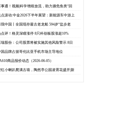
龙船 594岁“盐步老龙”起
只科创板股涨超10%
百事通！视频|科学增殖放流，助力濒危鱼类“回
焦点滚动:中金2026下半年展望：新能源车中游上
水
秀我中国丨全国现存最古老龙船 594岁“盐步老
热点评！格灵深瞳涨停 8只科创板股涨超10%
派瑞股份：公司股票将被实施其他风险警示 8日
中国品牌占据哥伦比亚手机市场主导地位
A610商品报价动态（2026-06-05）
橙红小喇叭爬满古墙，陶然亭公园凌霄花盛开|新