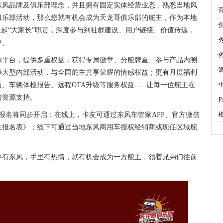
老
东风品牌及俱乐部理念，并且拥有固定实体经营业态，熟悉当地风
·
俱乐部活动，那么您就有机会成为天龙哥俱乐部的舵主，作为本地
·
负起“大家长”职责，深度参与到社群建设、用户链接、价值传递，
·
中。
·
源平台，提供多重权益：获得专属徽章、分舵牌匾、参与产品内测
·
等大型内部活动，与全国舵主共享荣耀的情感权益；更有月度福利
·
车辆体检报告、远程OTA升级等服务权益......让每一位舵主在
与资源支持。
·
P
·
道报名将同步开启：在线上，卡友可通过东风车管家APP、官方微信
主报名表》；线下可通过当地东风商用车授权经销商或现任区域舵
中有东风，手里有热情，就有机会成为一方舵主，领着兄弟们往前