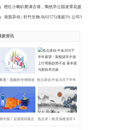
橙红小喇叭爬满古墙，陶然亭公园凌霄花盛
开|新视野
港股异动 | 轩竹生物-B(02575)涨超5% 公司3
款核心品种已经进入商业化阶段
最新资讯
事通！视频|科学增殖放
焦点滚动:中金2026下半年
流，助力濒危鱼类“回
展望：新能源车中游上行
家”！
周期趋势不改 基本面与新
我中国丨全国现存最古
热点评！格灵深瞳涨停 8
技术共振