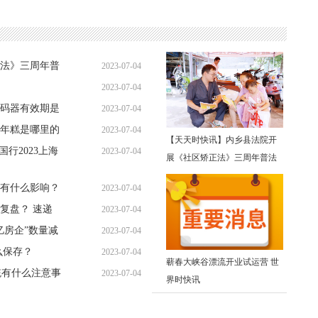
法》三周年普
2023-07-04
2023-07-04
09:34:12
码器有效期是
2023-07-04
09:27:41
年糕是哪里的
2023-07-04
09:20:24
【天天时快讯】内乡县法院开
行2023上海
2023-07-04
09:07:11
展《社区矫正法》三周年普法
09:13:01
宣传活动
期有什么影响？
2023-07-04
复盘？ 速递
2023-07-04
09:09:50
亿房企”数量减
2023-07-04
08:54:54
么保存？
2023-07-04
08:51:35
蕲春大峡谷漂流开业试运营 世
系统有什么注意事
2023-07-04
08:16:53
界时快讯
08:16:45