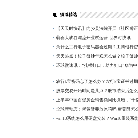
频道精选
【天天时快讯】内乡县法院开展《社区矫正
法宣传活动
蕲春大峡谷漂流开业试运营 世界时快讯
为什么工行电子密码器会过期？工商银行密
多久？
天天热点！梭子蟹炒年糕怎么做？梭子蟹炒
菜？
环球微速讯：“扎根虹口，助力虹口”华为中国
伙伴菁英会成功举办
农行k宝密码忘了怎么办？农行k宝证书过
股票交易开始时间是几点？股市结束后怎么
上半年中国百强房企销售额同比微增，“千
少
全球新动态：蛋黄酥要放冰箱吗 蛋黄酥怎
win10系统怎么用硬盘安装？Win10重装
项？