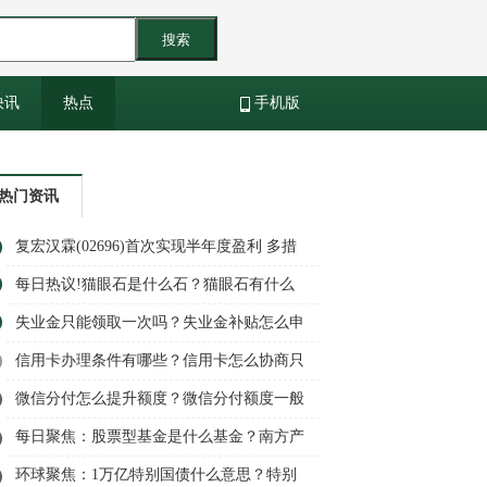
搜索
快讯
热点
手机版
热门资讯
复宏汉霖(02696)首次实现半年度盈利 多措
并举加速自身“造血”降本增效激发增长活力|
每日热议!猫眼石是什么石？猫眼石有什么
全球新消息
功效和作用？
失业金只能领取一次吗？失业金补贴怎么申
请？
信用卡办理条件有哪些？信用卡怎么协商只
还本金？
微信分付怎么提升额度？微信分付额度一般
是多少？
每日聚焦：股票型基金是什么基金？南方产
业活力股票型基金怎样？
环球聚焦：1万亿特别国债什么意思？特别