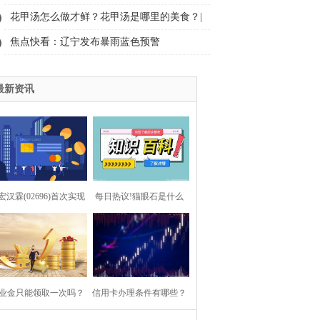
国债和普通国债的区别是什么？
花甲汤怎么做才鲜？花甲汤是哪里的美食？|
当前简讯
焦点快看：辽宁发布暴雨蓝色预警
最新资讯
宏汉霖(02696)首次实现
每日热议!猫眼石是什么
年度盈利 多措并举加速
石？猫眼石有什么功效和
身“造血”降本增效激发
作用？
业金只能领取一次吗？
增长活力|全球新消息
信用卡办理条件有哪些？