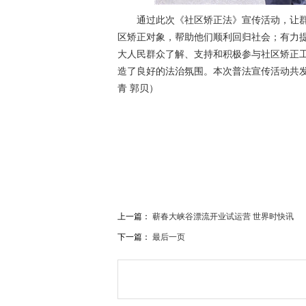
通过此次《社区矫正法》宣传活动，让
区矫正对象，帮助他们顺利回归社会；有力
大人民群众了解、支持和积极参与社区矫正
造了良好的法治氛围。本次普法宣传活动共发
青 郭贝）
关键词：
内乡县法院
社区矫正法
普法宣传活动
上一篇：
蕲春大峡谷漂流开业试运营 世界时快讯
下一篇：
最后一页