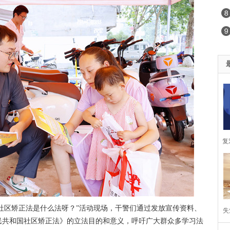
复
半
自
，社区矫正法是什么法呀？”活动现场，干警们通过发放宣传资料、
失
民共和国
社区矫正法》的立法目的和意义，呼吁广大群众多学
习
法