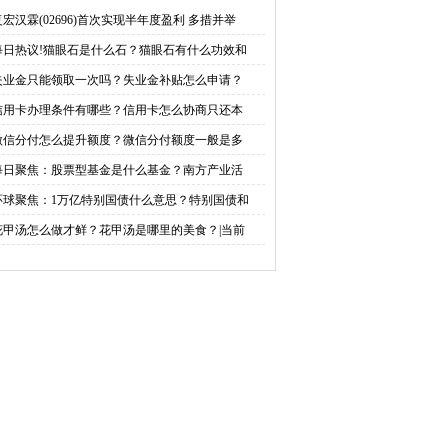
失业金补贴怎么申请？
信用卡怎么协商只还本
复宏汉霖(02696)首次实现半年度盈利 多措并举
每日热议!猫眼石是什么石？猫眼石有什么功效和
金？
失业金只能领取一次吗？失业金补贴怎么申请？
信用卡办理条件有哪些？信用卡怎么协商只还本
微信分付怎么提升额度？微信分付额度一般是多
每日聚焦：股票型基金是什么基金？南方产业活
环球聚焦：1万亿特别国债什么意思？特别国债和
花甲汤怎么做才鲜？花甲汤是哪里的美食？|当前