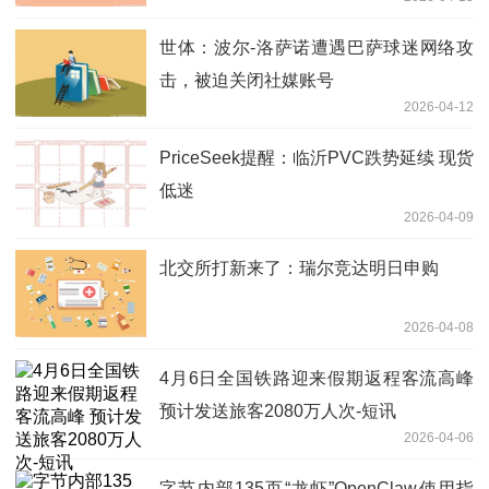
世体：波尔-洛萨诺遭遇巴萨球迷网络攻
击，被迫关闭社媒账号
2026-04-12
PriceSeek提醒：临沂PVC跌势延续 现货
低迷
2026-04-09
北交所打新来了：瑞尔竞达明日申购
2026-04-08
4月6日全国铁路迎来假期返程客流高峰
预计发送旅客2080万人次-短讯
2026-04-06
字节内部135页“龙虾”OpenClaw使用指