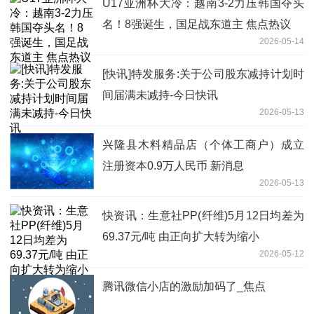
U17亚洲杯大冷：越南3-2力压韩国夺头
名！8强诞生，国足战东道主 焦点热议
2026-05-14
[快讯]特发服务:关于公司股东减持计划时
间届满未减持-今日快讯
2026-05-13
兴隆县木料精品店（个体工商户）成立
注册资本0.9万人民币 新消息
2026-05-13
快资讯：生意社PP(纤维)5月12日均差为
69.37元/吨 由正向扩大转为缩小
2026-05-12
腾讯微信小店的激励加码了_焦点