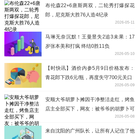
布伦森22+6唐斯两双，二轮秀打爆探花
郎，尼克斯大胜76人造4纪录
2026-05-11
马琳无奈沉默！王曼昱失2追3未果：17
岁张本美和打疯 终结0胜11负
2026-05-10
【时快讯】酒价内参5月9日价格发布：
青花郎下跌6元/瓶，再度失守700元关口
2026-05-09
安顺大爷胡萝卜摊因干净整洁走红，烤鱼
店主全部买下，网友：被爷爷的胡萝卜可
2026-05-08
爱到了！
来自沈阳的广州队长，让所有人记住了他