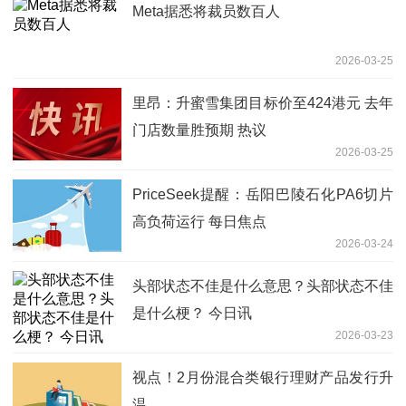
Meta据悉将裁员数百人
2026-03-25
里昂：升蜜雪集团目标价至424港元 去年
门店数量胜预期 热议
2026-03-25
PriceSeek提醒：岳阳巴陵石化PA6切片
高负荷运行 每日焦点
2026-03-24
头部状态不佳是什么意思？头部状态不佳
是什么梗？ 今日讯
2026-03-23
视点！2月份混合类银行理财产品发行升
温