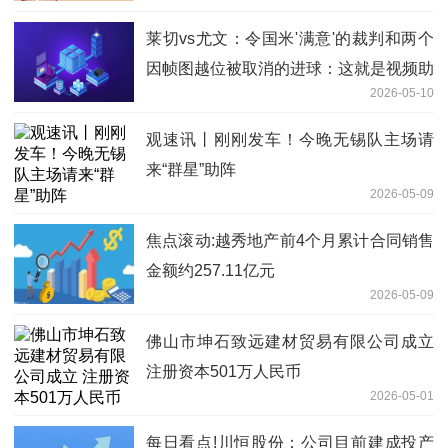
莱切vs尤文：令国米'满意'的裁判和两个
因帧图越位被取消的进球：这就是视频助
2026-05-10
理裁判-焦点信息
观速讯丨刚刚发车！今晚无锡队主场请
来“群星”助阵
2026-05-09
焦点滚动:越秀地产前4个月累计合同销售
金额约257.11亿元
2026-05-09
佛山市坤石致远建材贸易有限公司成立
注册资本501万人民币
2026-05-01
每日看点!川恒股份：公司目前建成投产