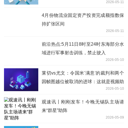
2026-05-11
4月份物流业固定资产投资完成额指数保
持扩张区间
2026-05-11
前沿热点:5月11日8时至24时东海部分水
域进行军事射击训练，禁止驶入
2026-05-10
莱切vs尤文：令国米'满意'的裁判和两个
因帧图越位被取消的进球：这就是视频助
2026-05-10
理裁判-焦点信息
观速讯丨刚刚发车！今晚无锡队主场请
来“群星”助阵
2026-05-09