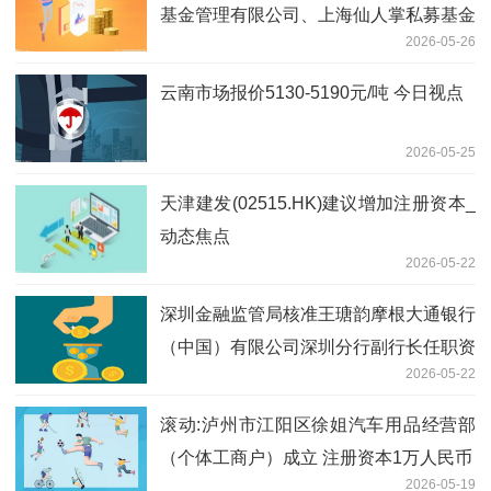
基金管理有限公司、上海仙人掌私募基金
2026-05-26
管理合伙企业(有限合伙)等多家机构参与
云南市场报价5130-5190元/吨 今日视点
2026-05-25
天津建发(02515.HK)建议增加注册资本_
动态焦点
2026-05-22
深圳金融监管局核准王瑭韵摩根大通银行
（中国）有限公司深圳分行副行长任职资
2026-05-22
格|当前热讯
滚动:泸州市江阳区徐姐汽车用品经营部
（个体工商户）成立 注册资本1万人民币
2026-05-19