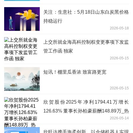
关注：生意社：5月18日山东白炭黑价格
持稳运行
2026-05-18
上交所就金海高科控制权变更事项下发监
管工作函 独家
2026-05-15
短讯！棚里瓜香浓 致富路更宽
2026-05-15
欣贺股份2025年净利1794.41万增长
126.63% 董事长孙柏豪薪酬148.89万_热
2026-05-14
推荐
欣旺达携手海柔创新，以仓储机器人实现