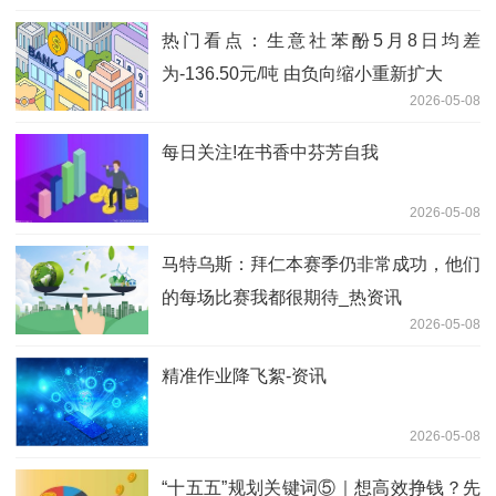
热门看点：生意社苯酚5月8日均差
为-136.50元/吨 由负向缩小重新扩大
2026-05-08
每日关注!在书香中芬芳自我
2026-05-08
马特乌斯：拜仁本赛季仍非常成功，他们
的每场比赛我都很期待_热资讯
2026-05-08
精准作业降飞絮-资讯
2026-05-08
“十五五”规划关键词⑤｜想高效挣钱？先