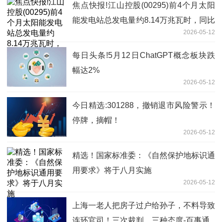
焦点快报!江山控股(00295)前4个月太阳
能发电站总发电量约8.14万兆瓦时，同比
2026-05-12
下降20.5%
每日头条!5月12日ChatGPT概念板块跌
幅达2%
2026-05-12
今日精选:301288，撤销退市风险警示！
停牌，摘帽！
2026-05-12
精选！国家标准委：《自然保护地标识通
用要求》将于八月实施
2026-05-12
上海一老人把房子过户给孙子，不料导致
连环官司！三次裁判，三种态度-百事通