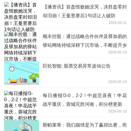
【播资讯】首盘惜败她没哭，决胜盘零封
却泪崩！王曼昱赛后1句话让人破防
2026-05-11
顺丰控股：通过战略合作伙伴及驿加易的
驿站网络持续深耕下沉市场，不断提升乡
2026-05-10
镇覆盖率 焦点播报
巨轮智能: 股票交易异常波动公告
2026-05-10
每日播报!3-0，2-2！中超悲喜夜！申花
战平重庆，蓉城完胜河南，积分榜更新
2026-05-10
斯帕莱蒂：我们踢球是为了赢得比赛，而