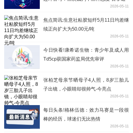
2026-05-11
焦点简讯:生意社粘胶短纤5月11日均差继
续正向扩大为50.00元/吨
2026-05-11
今日快看!康希诺生物：青少年及成人用
Td5cp获国家药监局优先审评
2026-05-11
张柏芝母亲节晒母子4人照，8岁三胎儿
子出镜，小眼睛却很帅气-今亮点
2026-05-11
每日头条!格林伍德：效力马赛是一段很
棒的经历，球迷们无比热情
2026-05-11