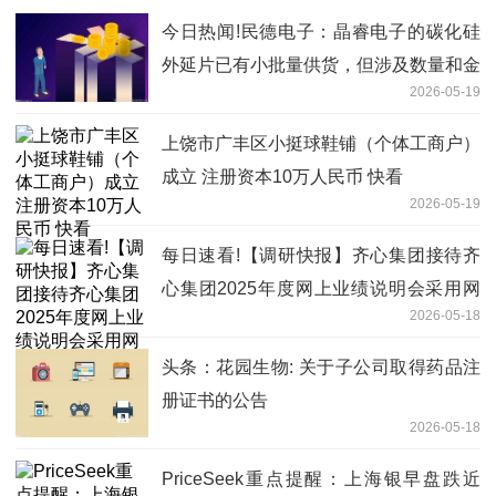
今日热闻!民德电子：晶睿电子的碳化硅
外延片已有小批量供货，但涉及数量和金
2026-05-19
额占比都很小
上饶市广丰区小挺球鞋铺（个体工商户）
成立 注册资本10万人民币 快看
2026-05-19
每日速看!【调研快报】齐心集团接待齐
心集团2025年度网上业绩说明会采用网
2026-05-18
络远程方式进行,面向全体投资者调研
头条：花园生物: 关于子公司取得药品注
册证书的公告
2026-05-18
PriceSeek重点提醒：上海银早盘跌近