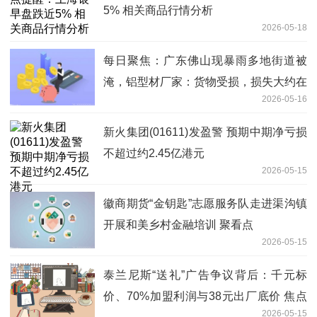
5% 相关商品行情分析
2026-05-18
每日聚焦：广东佛山现暴雨多地街道被
淹，铝型材厂家：货物受损，损失大约在
2026-05-16
50万元
新火集团(01611)发盈警 预期中期净亏损
不超过约2.45亿港元
2026-05-15
徽商期货“金钥匙”志愿服务队走进渠沟镇
开展和美乡村金融培训 聚看点
2026-05-15
泰兰尼斯“送礼”广告争议背后：千元标
价、70%加盟利润与38元出厂底价 焦点
2026-05-15