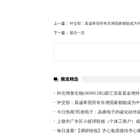
上一篇：
外交部：真诚希望所有非洲国家都能成为中
下一篇：
最后一页
频道精选
科伦博泰生物(06990.HK)获汇添富基金增持
要闻
外交部：真诚希望所有非洲国家都能成为中
福”中的一员
今日热闻!民德电子：晶睿电子的碳化硅外
供货，但涉及数量和金额占比都很小
上饶市广丰区小挺球鞋铺（个体工商户）成立
万人民币 快看
每日速看!【调研快报】齐心集团接待齐心集