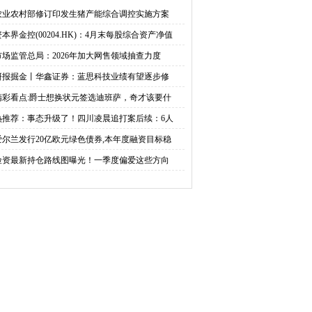
大网售领域抽查力度
思科技业绩有望逐步修
农业农村部修订印发生猪产能综合调控实施方案
资本界金控(00204.HK)：4月末每股综合资产净值
复，维持“买入”评级
市场监管总局：2026年加大网售领域抽查力度
研报掘金丨华鑫证券：蓝思科技业绩有望逐步修
精彩看点:爵士想换状元签选迪班萨，奇才该要什
热推荐：事态升级了！四川凌晨追打案后续：6人
爱尔兰发行20亿欧元绿色债券,本年度融资目标稳
险资最新持仓路线图曝光！一季度偏爱这些方向