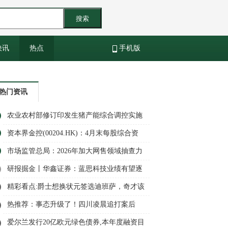
搜索
快讯
热点
手机版
热门资讯
农业农村部修订印发生猪产能综合调控实施
方案
资本界金控(00204.HK)：4月末每股综合资
产净值约为1.436港元|今热点
市场监管总局：2026年加大网售领域抽查力
度
研报掘金丨华鑫证券：蓝思科技业绩有望逐
步修复，维持“买入”评级
精彩看点:爵士想换状元签选迪班萨，奇才该
要什么回报
热推荐：事态升级了！四川凌晨追打案后
续：6人全带走，女子袭警细节被扒
爱尔兰发行20亿欧元绿色债券,本年度融资目