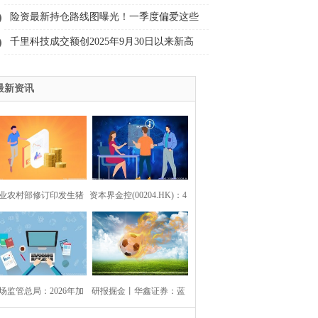
标稳步推进|每日播报
险资最新持仓路线图曝光！一季度偏爱这些
方向 今日热讯
千里科技成交额创2025年9月30日以来新高
最新资讯
业农村部修订印发生猪
资本界金控(00204.HK)：4
产能综合调控实施方案
月末每股综合资产净值约
为1.436港元|今热点
场监管总局：2026年加
研报掘金丨华鑫证券：蓝