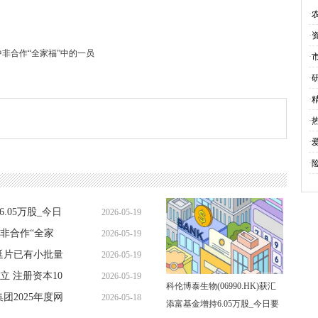
·
·
非合作“全家福”中的一员
·
·
·
·
·
·
6.05万股_今日
2026-05-19
非合作“全家
2026-05-19
22:04:18
延片已有小批量
2026-05-19
17:28:02
 注册资本10
2026-05-19
13:08:01
科伦博泰生物(06990.HK)获汇
团2025年度网
2026-05-18
08:56:24
添富基金增持6.05万股_今日要