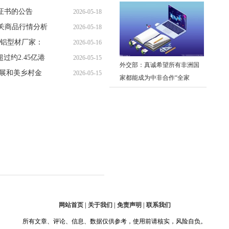
全体投资者调研
19:55:07
闻
证书的公告
2026-05-18
 相关商品行情分析
2026-05-18
16:05:54
铝型材厂家：
2026-05-16
12:18:10
过约2.45亿港
2026-05-15
14:58:12
外交部：真诚希望所有非洲国
开展和美乡村金
2026-05-15
22:02:51
家都能成为中非合作“全家
17:21:47
福”中的一员
网站首页 | 关于我们 | 免责声明 | 联系我们
所有文章、评论、信息、数据仅供参考，使用前请核实，风险自负。