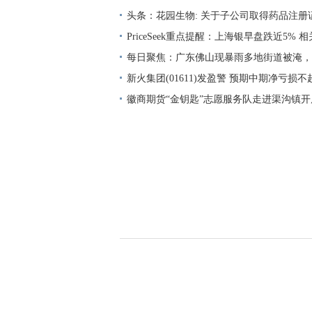
上业绩说明会采用网络远程方式进行,面向
头条：花园生物: 关于子公司取得药品注册
PriceSeek重点提醒：上海银早盘跌近5%
每日聚焦：广东佛山现暴雨多地街道被淹，
货物受损，损失大约在50万元
新火集团(01611)发盈警 预期中期净亏损不超
元
徽商期货“金钥匙”志愿服务队走进渠沟镇
融培训 聚看点