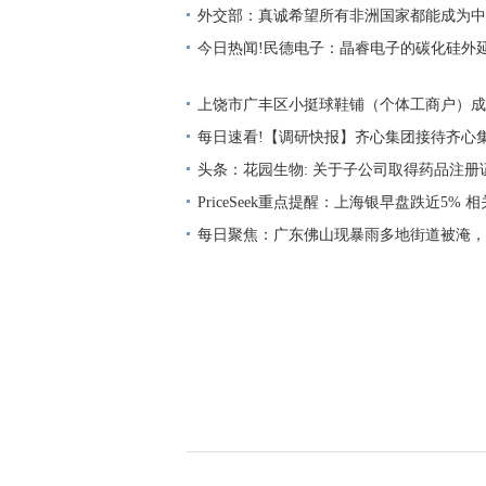
要闻
外交部：真诚希望所有非洲国家都能成为中
福”中的一员
今日热闻!民德电子：晶睿电子的碳化硅外
供货，但涉及数量和金额占比都很小
上饶市广丰区小挺球鞋铺（个体工商户）成立
万人民币 快看
每日速看!【调研快报】齐心集团接待齐心集
上业绩说明会采用网络远程方式进行,面向
头条：花园生物: 关于子公司取得药品注册
PriceSeek重点提醒：上海银早盘跌近5%
每日聚焦：广东佛山现暴雨多地街道被淹，
货物受损，损失大约在50万元