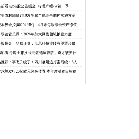
末每股综合资产净值约
破3.76亿
大网售领域抽查力度
当前看点!港股公告掘金 | 哔哩哔哩-W第一季
农业农村部修订印发生猪产能综合调控实施方案
为1.436港元|今热点
资本界金控(00204.HK)：4月末每股综合资产净值
市场监管总局：2026年加大网售领域抽查力度
研报掘金丨华鑫证券：蓝思科技业绩有望逐步修
精彩看点:爵士想换状元签选迪班萨，奇才该要什
热推荐：事态升级了！四川凌晨追打案后续：6人
爱尔兰发行20亿欧元绿色债券,本年度融资目标稳