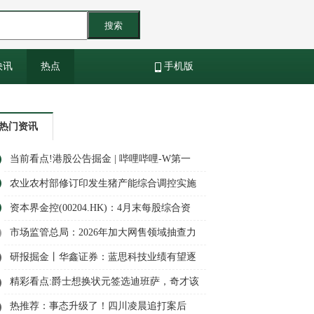
搜索
快讯
热点
手机版
热门资讯
当前看点!港股公告掘金 | 哔哩哔哩-W第一
季度经调整净利润同比增加62% 毛利率15连
农业农村部修订印发生猪产能综合调控实施
升 月活跃用户突破3.76亿
方案
资本界金控(00204.HK)：4月末每股综合资
产净值约为1.436港元|今热点
市场监管总局：2026年加大网售领域抽查力
度
研报掘金丨华鑫证券：蓝思科技业绩有望逐
步修复，维持“买入”评级
精彩看点:爵士想换状元签选迪班萨，奇才该
要什么回报
热推荐：事态升级了！四川凌晨追打案后