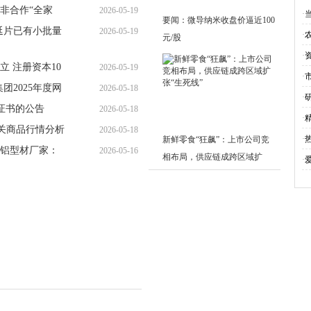
月
非合作“全家
2026-05-19
22:04:18
·
要闻：微导纳米收盘价逼近100
延片已有小批量
2026-05-19
17:28:02
·
元/股
13:08:01
·
 注册资本10
2026-05-19
·
团2025年度网
2026-05-18
08:56:24
·
全体投资者调研
证书的公告
2026-05-18
19:55:07
·
 相关商品行情分析
2026-05-18
16:05:54
·
新鲜零食“狂飙”：上市公司竞
铝型材厂家：
2026-05-16
12:18:10
相布局，供应链成跨区域扩
·
14:58:12
张“生死线”