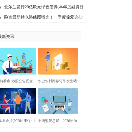
续：6人全带走，女子袭警细节被扒
爱尔兰发行20亿欧元绿色债券,本年度融资目
标稳步推进|每日播报
险资最新持仓路线图曝光！一季度偏爱这些
方向 今日热讯
最新资讯
前看点!港股公告掘金 |
农业农村部修订印发生猪
哩哔哩-W第一季度经调
产能综合调控实施方案
净利润同比增加62% 毛
界金控(00204.HK)：4
率15连升 月活跃用户突
市场监管总局：2026年加