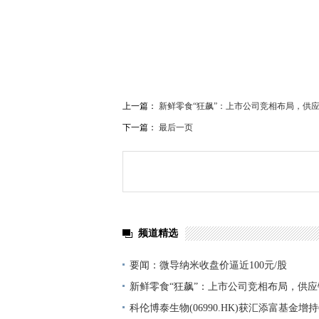
上一篇：
新鲜零食“狂飙”：上市公司竞相布局，供应
下一篇：
最后一页
频道精选
要闻：微导纳米收盘价逼近100元/股
新鲜零食“狂飙”：上市公司竞相布局，供
张“生死线”
科伦博泰生物(06990.HK)获汇添富基金增持